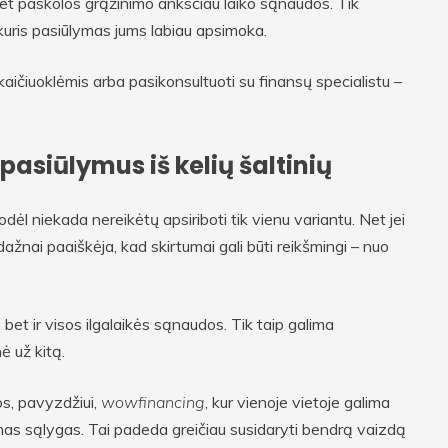
et paskolos grąžinimo anksčiau laiko sąnaudos. Tik
 kuris pasiūlymas jums labiau apsimoka.
ičiuoklėmis arba pasikonsultuoti su finansų specialistu –
pasiūlymus iš kelių šaltinių
odėl niekada nereikėtų apsiriboti tik vienu variantu. Net jei
dažnai paaiškėja, kad skirtumai gali būti reikšmingi – nuo
et ir visos ilgalaikės sąnaudos. Tik taip galima
ė už kitą.
os, pavyzdžiui,
wowfinancing
, kur vienoje vietoje galima
lomas sąlygas. Tai padeda greičiau susidaryti bendrą vaizdą