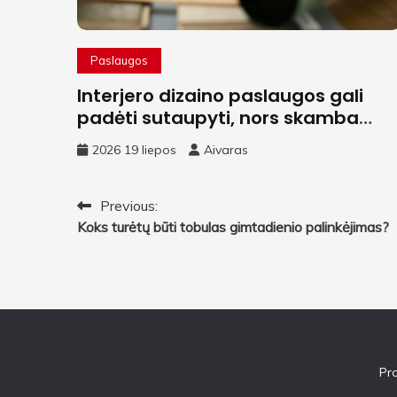
Paslaugos
Interjero dizaino paslaugos gali
padėti sutaupyti, nors skamba
paradoksaliai
2026 19 liepos
Aivaras
Navigacija
Previous:
Koks turėtų būti tobulas gimtadienio palinkėjimas?
tarp
įrašų
Pr