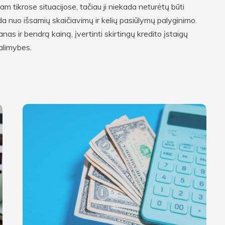
m tikrose situacijose, tačiau ji niekada neturėtų būti
a nuo išsamių skaičiavimų ir kelių pasiūlymų palyginimo.
as ir bendrą kainą, įvertinti skirtingų kredito įstaigų
alimybes.