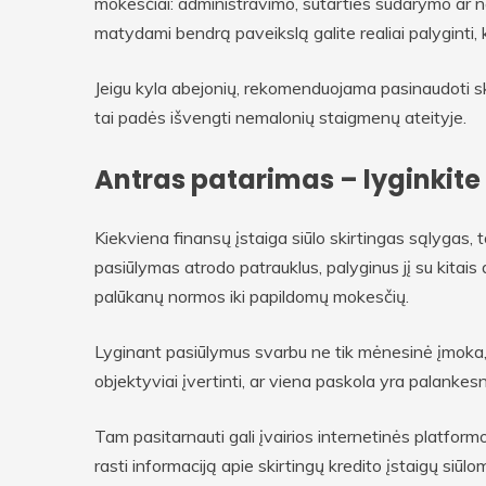
mokesčiai: administravimo, sutarties sudarymo ar n
matydami bendrą paveikslą galite realiai palyginti,
Jeigu kyla abejonių, rekomenduojama pasinaudoti ska
tai padės išvengti nemalonių staigmenų ateityje.
Antras patarimas – lyginkite 
Kiekviena finansų įstaiga siūlo skirtingas sąlygas, t
pasiūlymas atrodo patrauklus, palyginus jį su kitais 
palūkanų normos iki papildomų mokesčių.
Lyginant pasiūlymus svarbu ne tik mėnesinė įmoka, b
objektyviai įvertinti, ar viena paskola yra palankesn
Tam pasitarnauti gali įvairios internetinės platform
rasti informaciją apie skirtingų kredito įstaigų siū