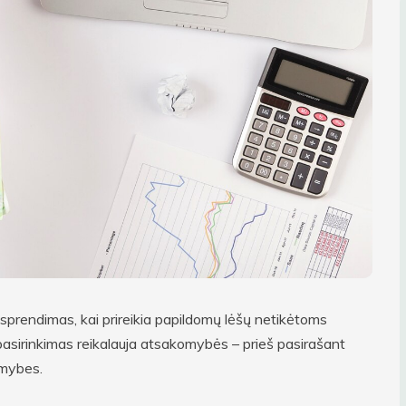
sprendimas, kai prireikia papildomų lėšų netikėtoms
 pasirinkimas reikalauja atsakomybės – prieš pasirašant
imybes.