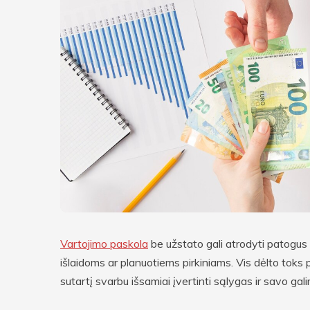
Vartojimo paskola
be užstato gali atrodyti patogus 
išlaidoms ar planuotiems pirkiniams. Vis dėlto toks
sutartį svarbu išsamiai įvertinti sąlygas ir savo gal