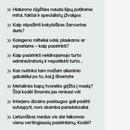
Hialurono rūgšties nauda lūpų putlinime:
mitai, faktai ir specialistų įžvalgos
Kaip atpažinti kokybiškas šarvuotas
duris?
Kolageno milteliai odai, plaukams ar
sąnariams – kaip pasirinkti?
Kaip pasirinkti nekilnojamojo turto
administratorių ir nepatikėti turto
netinkamai įmonei?
Kas nutinka tam mažam aliuminio
gabalėliui po to, kai jį išmetate
Metalinės kapų tvorelės grįžta į madą?
Štai kodėl žmonės jas renkasi vėl
Interjero dizaino paslaugos gali padėti
sutaupyti, nors skamba paradoksaliai
Lietuviškas medus vis dar laikomas
vienu vertingiausių pasirinkimų. Kodėl?