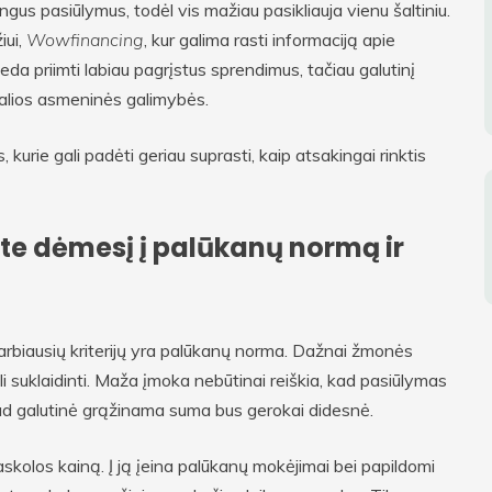
ngus pasiūlymus, todėl vis mažiau pasikliauja vienu šaltiniu.
iui,
Wowfinancing
, kur galima rasti informaciją apie
eda priimti labiau pagrįstus sprendimus, tačiau galutinį
realios asmeninės galimybės.
kurie gali padėti geriau suprasti, kaip atsakingai rinktis
te dėmesį į palūkanų normą ir
arbiausių kriterijų yra palūkanų norma. Dažnai žmonės
li suklaidinti. Maža įmoka nebūtinai reiškia, kad pasiūlymas
 kad galutinė grąžinama suma bus gerokai didesnė.
paskolos kainą. Į ją įeina palūkanų mokėjimai bei papildomi