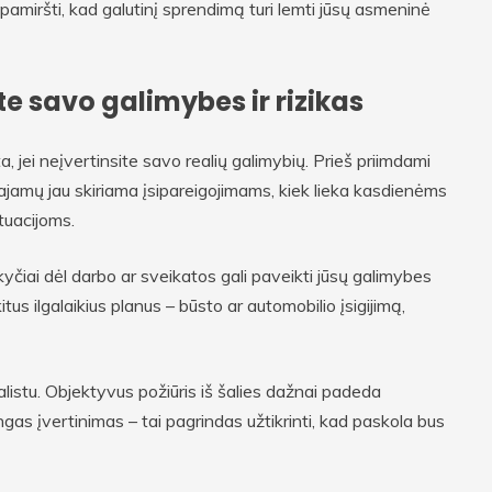
epamiršti, kad galutinį sprendimą turi lemti jūsų asmeninė
te savo galimybes ir rizikas
a, jei neįvertinsite savo realių galimybių. Prieš priimdami
ajamų jau skiriama įsipareigojimams, kiek lieka kasdienėms
ituacijoms.
kyčiai dėl darbo ar sveikatos gali paveikti jūsų galimybes
tus ilgalaikius planus – būsto ar automobilio įsigijimą,
alistu. Objektyvus požiūris iš šalies dažnai padeda
as įvertinimas – tai pagrindas užtikrinti, kad paskola bus