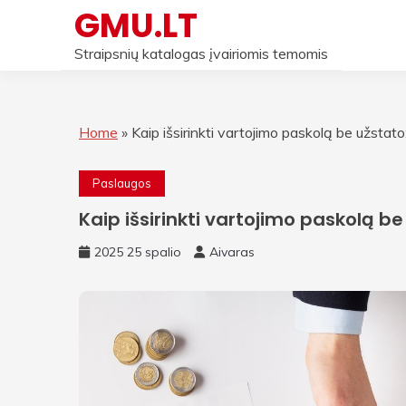
Skip
GMU.LT
to
content
Straipsnių katalogas įvairiomis temomis
Home
»
Kaip išsirinkti vartojimo paskolą be užstato
Paslaugos
Kaip išsirinkti vartojimo paskolą b
2025 25 spalio
Aivaras