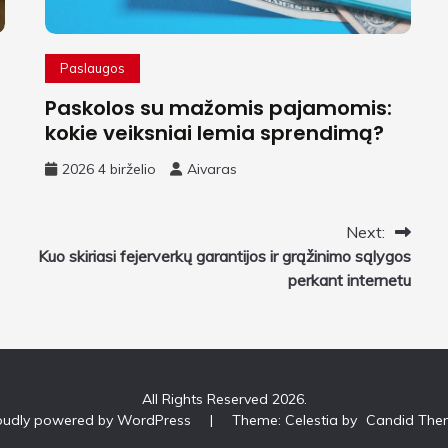
Paslaugos
Paskolos su mažomis pajamomis:
kokie veiksniai lemia sprendimą?
2026 4 birželio
Aivaras
Next:
Kuo skiriasi fejerverkų garantijos ir grąžinimo sąlygos
perkant internetu
All Rights Reserved 2026.
oudly powered by WordPress
|
Theme: Celestia by
Candid The