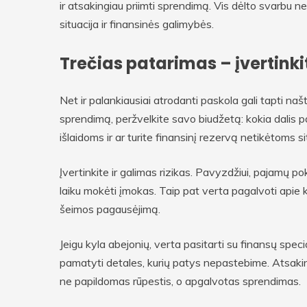
ir atsakingiau priimti sprendimą. Vis dėlto svarbu n
situacija ir finansinės galimybės.
Trečias patarimas – įvertinki
Net ir palankiausiai atrodanti paskola gali tapti našt
sprendimą, peržvelkite savo biudžetą: kokia dalis p
išlaidoms ir ar turite finansinį rezervą netikėtoms s
Įvertinkite ir galimas rizikas. Pavyzdžiui, pajamų po
laiku mokėti įmokas. Taip pat verta pagalvoti apie ki
šeimos pagausėjimą.
Jeigu kyla abejonių, verta pasitarti su finansų speci
pamatyti detales, kurių patys nepastebime. Atsaking
ne papildomas rūpestis, o apgalvotas sprendimas.