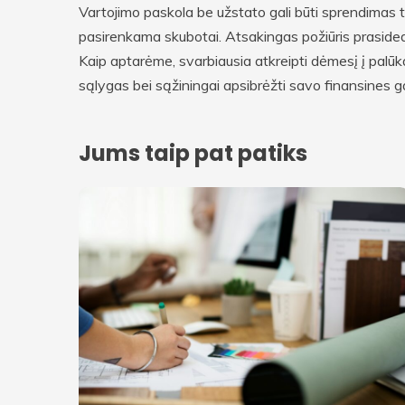
Vartojimo paskola be užstato gali būti sprendimas ta
pasirenkama skubotai. Atsakingas požiūris prasided
Kaip aptarėme, svarbiausia atkreipti dėmesį į palūkan
sąlygas bei sąžiningai apsibrėžti savo finansines g
Jums taip pat patiks