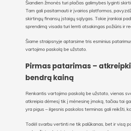
Šiandien žmonės turi plačias galimybes lyginti skirti
Tam gali pasitarnauti ir įvairios platformos, pavyzdž
skirtingų finansų įstaigų sąlygas. Tokie įrankiai pad
sprendimą visada turi lemti atsakingas požiūris ir 
Šiame straipsnyje aptarsime tris esminius patarimus, 
vartojimo paskolą be užstato.
Pirmas patarimas – atkreipki
bendrą kainą
Renkantis vartojimo paskolą be užstato, vienas sv
atkreipia dėmesį tik į mėnesinę įmoką, tačiau tai ga
yra pigus – ilgesnis paskolos terminas gali reikšti,
Todėl svarbu vertinti ne tik palūkanas, bet ir visą 