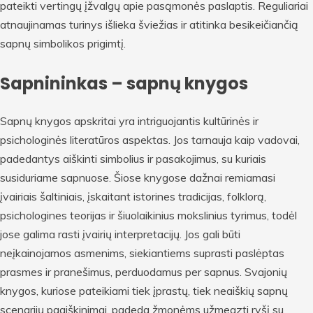
pateikti vertingų įžvalgų apie pasąmonės paslaptis. Reguliariai
atnaujinamas turinys išlieka šviežias ir atitinka besikeičiančią
sapnų simbolikos prigimtį.
Sapnininkas – sapnų knygos
Sapnų knygos apskritai yra intriguojantis kultūrinės ir
psichologinės literatūros aspektas. Jos tarnauja kaip vadovai,
padedantys aiškinti simbolius ir pasakojimus, su kuriais
susiduriame sapnuose. Šiose knygose dažnai remiamasi
įvairiais šaltiniais, įskaitant istorines tradicijas, folklorą,
psichologines teorijas ir šiuolaikinius mokslinius tyrimus, todėl
jose galima rasti įvairių interpretacijų. Jos gali būti
neįkainojamos asmenims, siekiantiems suprasti paslėptas
prasmes ir pranešimus, perduodamus per sapnus. Svajonių
knygos, kuriose pateikiami tiek įprastų, tiek neaiškių sapnų
scenarijų paaiškinimai, padeda žmonėms užmegzti ryšį su