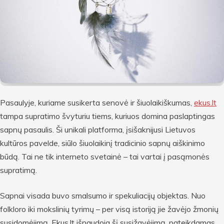
Pasaulyje, kuriame susikerta senovė ir šiuolaikiškumas,
ekus.lt
tampa supratimo švyturiu tiems, kuriuos domina paslaptingas
sapnų pasaulis. Ši unikali platforma, įsišaknijusi Lietuvos
kultūros pavelde, siūlo šiuolaikinį tradicinio sapnų aiškinimo
būdą. Tai ne tik interneto svetainė – tai vartai į pasąmonės
supratimą.
Sapnai visada buvo smalsumo ir spekuliacijų objektas. Nuo
folkloro iki mokslinių tyrimų – per visą istoriją jie žavėjo žmonių
susidomėjimą. Ekus.lt išnaudoja šį susižavėjimą, pateikdamas