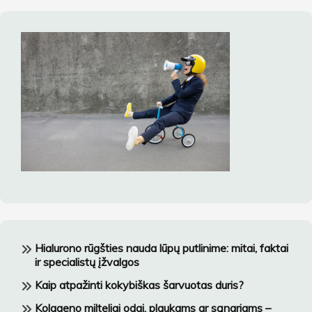
Hialurono rūgšties nauda lūpų putlinime: mitai, faktai
ir specialistų įžvalgos
Kaip atpažinti kokybiškas šarvuotas duris?
Kolageno milteliai odai, plaukams ar sąnariams –