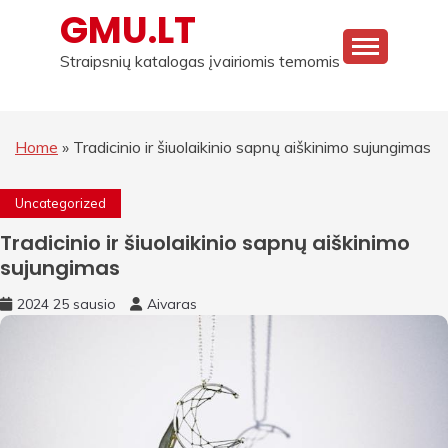
Skip
GMU.LT
to
content
Straipsnių katalogas įvairiomis temomis
Home
»
Tradicinio ir šiuolaikinio sapnų aiškinimo sujungimas
Uncategorized
Tradicinio ir šiuolaikinio sapnų aiškinimo
sujungimas
2024 25 sausio
Aivaras