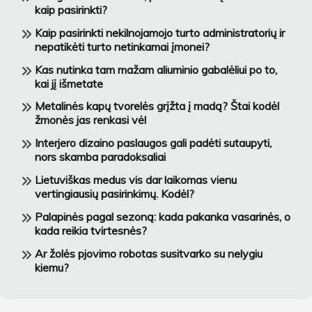
kaip pasirinkti?
Kaip pasirinkti nekilnojamojo turto administratorių ir
nepatikėti turto netinkamai įmonei?
Kas nutinka tam mažam aliuminio gabalėliui po to,
kai jį išmetate
Metalinės kapų tvorelės grįžta į madą? Štai kodėl
žmonės jas renkasi vėl
Interjero dizaino paslaugos gali padėti sutaupyti,
nors skamba paradoksaliai
Lietuviškas medus vis dar laikomas vienu
vertingiausių pasirinkimų. Kodėl?
Palapinės pagal sezoną: kada pakanka vasarinės, o
kada reikia tvirtesnės?
Ar žolės pjovimo robotas susitvarko su nelygiu
kiemu?