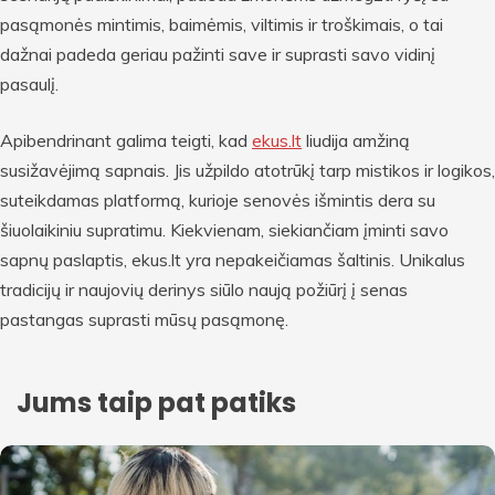
pasąmonės mintimis, baimėmis, viltimis ir troškimais, o tai
dažnai padeda geriau pažinti save ir suprasti savo vidinį
pasaulį.
Apibendrinant galima teigti, kad
ekus.lt
liudija amžiną
susižavėjimą sapnais. Jis užpildo atotrūkį tarp mistikos ir logikos,
suteikdamas platformą, kurioje senovės išmintis dera su
šiuolaikiniu supratimu. Kiekvienam, siekiančiam įminti savo
sapnų paslaptis, ekus.lt yra nepakeičiamas šaltinis. Unikalus
tradicijų ir naujovių derinys siūlo naują požiūrį į senas
pastangas suprasti mūsų pasąmonę.
Jums taip pat patiks