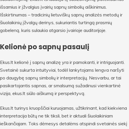
išsamius ir įžvalgius įvairių sapnų simbolių aiškinimus.
Išskirtinumas – tradicinių lietuviškų sapnų analizės metodų ir
šiuolaikinių įžvalgų derinys, sukuriantis turtingą prasmių
gobeleną, kuris sulaukia atgarsio įvairioje auditorijoje.
Kelionė po sapnų pasaulį
Ekus.lt kelionė į sapnų analizę yra ir pamokanti, ir intriguojanti.
Svetainė sukurta intuityviai, todėl lankytojams lengva naršyti
po daugybę sapnų simbolių ir interpretacijų. Nesvarbu, ar tai
pasikartojantis sapnas, ar smalsumą sužadinusi vienkartinė
vizija, ekus.lt siūlo aiškumą ir perspektyvą.
Ekus.lt turinys kruopščiai kuruojamas, užtikrinant, kad kiekviena
interpretacija būtų ne tik tiksli, bet ir aktuali šiuolaikiniam
ieškančiajam. Toks dėmesys detalėms atspindi svetainės siekį