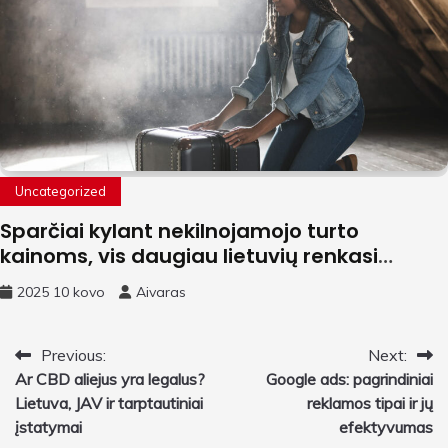
Uncategorized
Sparčiai kylant nekilnojamojo turto
kainoms, vis daugiau lietuvių renkasi
gyvenimą užsienyje – kaip persikraustyti
2025 10 kovo
Aivaras
be streso?
Navigacija
Previous:
Next:
Ar CBD aliejus yra legalus?
Google ads: pagrindiniai
tarp
Lietuva, JAV ir tarptautiniai
reklamos tipai ir jų
įrašų
įstatymai
efektyvumas