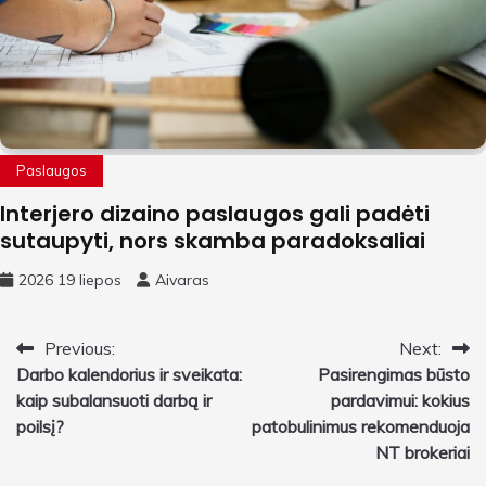
Paslaugos
Interjero dizaino paslaugos gali padėti
sutaupyti, nors skamba paradoksaliai
2026 19 liepos
Aivaras
Navigacija
Previous:
Next:
Darbo kalendorius ir sveikata:
Pasirengimas būsto
tarp
kaip subalansuoti darbą ir
pardavimui: kokius
įrašų
poilsį?
patobulinimus rekomenduoja
NT brokeriai