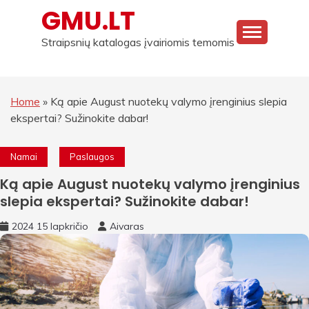
Skip
GMU.LT
to
content
Straipsnių katalogas įvairiomis temomis
Home
»
Ką apie August nuotekų valymo įrenginius slepia
ekspertai? Sužinokite dabar!
Namai
Paslaugos
Ką apie August nuotekų valymo įrenginius
slepia ekspertai? Sužinokite dabar!
2024 15 lapkričio
Aivaras