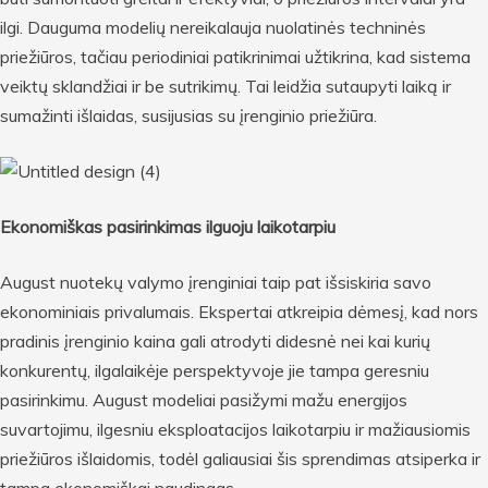
ilgi. Dauguma modelių nereikalauja nuolatinės techninės
priežiūros, tačiau periodiniai patikrinimai užtikrina, kad sistema
veiktų sklandžiai ir be sutrikimų. Tai leidžia sutaupyti laiką ir
sumažinti išlaidas, susijusias su įrenginio priežiūra.
Ekonomiškas pasirinkimas ilguoju laikotarpiu
August nuotekų valymo įrenginiai taip pat išsiskiria savo
ekonominiais privalumais. Ekspertai atkreipia dėmesį, kad nors
pradinis įrenginio kaina gali atrodyti didesnė nei kai kurių
konkurentų, ilgalaikėje perspektyvoje jie tampa geresniu
pasirinkimu. August modeliai pasižymi mažu energijos
suvartojimu, ilgesniu eksploatacijos laikotarpiu ir mažiausiomis
priežiūros išlaidomis, todėl galiausiai šis sprendimas atsiperka ir
tampa ekonomiškai naudingas.