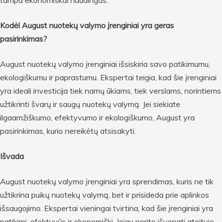
Kodėl August nuotekų valymo įrenginiai yra geras
pasirinkimas?
August nuotekų valymo įrenginiai išsiskiria savo patikimumu,
ekologiškumu ir paprastumu. Ekspertai teigia, kad šie įrenginiai
yra ideali investicija tiek namų ūkiams, tiek verslams, norintiems
užtikrinti švarų ir saugų nuotekų valymą. Jei siekiate
ilgaamžiškumo, efektyvumo ir ekologiškumo, August yra
pasirinkimas, kurio nereikėtų atsisakyti.
Išvada
August nuotekų valymo įrenginiai yra sprendimas, kuris ne tik
užtikrina puikų nuotekų valymą, bet ir prisideda prie aplinkos
išsaugojimo. Ekspertai vieningai tvirtina, kad šie įrenginiai yra
patikimi, efektyvūs ir ekonomiški. Jeigu norite išvengti ateityje