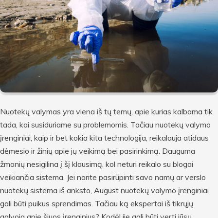
Nuotekų valymas yra viena iš tų temų, apie kurias kalbama tik
tada, kai susiduriame su problemomis. Tačiau nuotekų valymo
įrenginiai, kaip ir bet kokia kita technologija, reikalauja atidaus
dėmesio ir žinių apie jų veikimą bei pasirinkimą. Dauguma
žmonių nesigilina į šį klausimą, kol neturi reikalo su blogai
veikiančia sistema. Jei norite pasirūpinti savo namų ar verslo
nuotekų sistema iš anksto, August nuotekų valymo įrenginiai
gali būti puikus sprendimas. Tačiau ką ekspertai iš tikrųjų
galvoja apie šiuos įrenginius? Kodėl jie gali būti verti jūsų