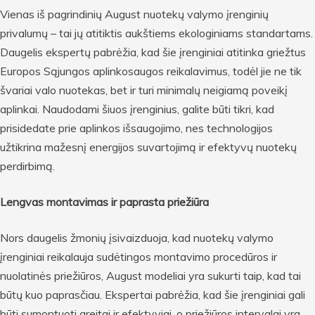
Vienas iš pagrindinių August nuotekų valymo įrenginių
privalumų – tai jų atitiktis aukštiems ekologiniams standartams.
Daugelis ekspertų pabrėžia, kad šie įrenginiai atitinka griežtus
Europos Sąjungos aplinkosaugos reikalavimus, todėl jie ne tik
švariai valo nuotekas, bet ir turi minimalų neigiamą poveikį
aplinkai. Naudodami šiuos įrenginius, galite būti tikri, kad
prisidedate prie aplinkos išsaugojimo, nes technologijos
užtikrina mažesnį energijos suvartojimą ir efektyvų nuotekų
perdirbimą.
Lengvas montavimas ir paprasta priežiūra
Nors daugelis žmonių įsivaizduoja, kad nuotekų valymo
įrenginiai reikalauja sudėtingos montavimo procedūros ir
nuolatinės priežiūros, August modeliai yra sukurti taip, kad tai
būtų kuo paprasčiau. Ekspertai pabrėžia, kad šie įrenginiai gali
būti sumontuoti greitai ir efektyviai, o priežiūros intervalai yra