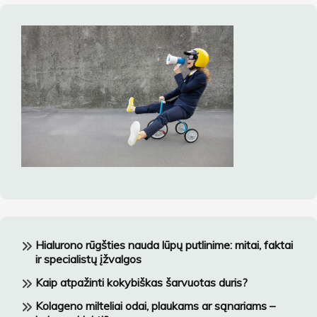
Hialurono rūgšties nauda lūpų putlinime: mitai, faktai
ir specialistų įžvalgos
Kaip atpažinti kokybiškas šarvuotas duris?
Kolageno milteliai odai, plaukams ar sąnariams –