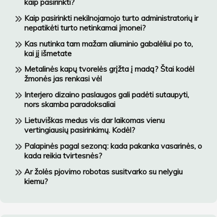
kaip pasirinkti?
Kaip pasirinkti nekilnojamojo turto administratorių ir
nepatikėti turto netinkamai įmonei?
Kas nutinka tam mažam aliuminio gabalėliui po to,
kai jį išmetate
Metalinės kapų tvorelės grįžta į madą? Štai kodėl
žmonės jas renkasi vėl
Interjero dizaino paslaugos gali padėti sutaupyti,
nors skamba paradoksaliai
Lietuviškas medus vis dar laikomas vienu
vertingiausių pasirinkimų. Kodėl?
Palapinės pagal sezoną: kada pakanka vasarinės, o
kada reikia tvirtesnės?
Ar žolės pjovimo robotas susitvarko su nelygiu
kiemu?