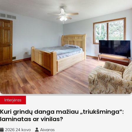
Interjėras
Kuri grindų danga mažiau „triukšminga“:
laminatas ar vinilas?
2026 24 kovo
Aivaras