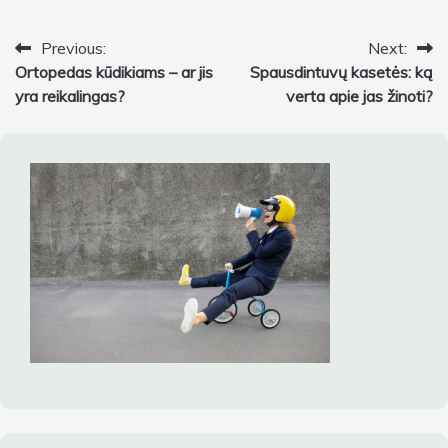
Navigacija
Previous:
Next:
Ortopedas kūdikiams – ar jis
Spausdintuvų kasetės: ką
tarp
yra reikalingas?
verta apie jas žinoti?
įrašų