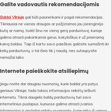
Galite vadovautis rekomendacijomis
Baldai Vilniuje
gali būti pasirenkami ir pagal rekomendacijas.
Tikriausiai ne vienas draugas ar pažįstamas jau įsirenginėjo
butą ar namą, todėl žino ne vieną gerą parduotuvę, kurioje
galima atrasti pakankamai gerus, kokybiškus ir už prieinamą
kainą baldus. Taip iš karto savo paieškas galėsite sumažinti iki
kelių parduotuvių, o tai išeis tik į naudą, nes sutaupysite
nemažai laiko.
Internete paieškokite atsiliepimų
Jeigu norite dar daugiau nuomonių, kurie baldai yra patys
geriausi Vilniuje, tada tokios informacijos reikėtų ieškoti
internetu. Tikrai daugelis baldų parduotuvių turi savo
internetinius puslapius, kuriuose galima atrasti įvairios
informacijos ir apskritai pirkėjų nuomonės, kurie pirko iš vienos