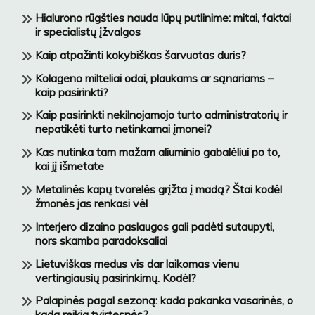
Hialurono rūgšties nauda lūpų putlinime: mitai, faktai
ir specialistų įžvalgos
Kaip atpažinti kokybiškas šarvuotas duris?
Kolageno milteliai odai, plaukams ar sąnariams –
kaip pasirinkti?
Kaip pasirinkti nekilnojamojo turto administratorių ir
nepatikėti turto netinkamai įmonei?
Kas nutinka tam mažam aliuminio gabalėliui po to,
kai jį išmetate
Metalinės kapų tvorelės grįžta į madą? Štai kodėl
žmonės jas renkasi vėl
Interjero dizaino paslaugos gali padėti sutaupyti,
nors skamba paradoksaliai
Lietuviškas medus vis dar laikomas vienu
vertingiausių pasirinkimų. Kodėl?
Palapinės pagal sezoną: kada pakanka vasarinės, o
kada reikia tvirtesnės?