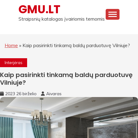
Skip
GMU.LT
to
content
Straipsnių katalogas įvairiomis temomis
Home
»
Kaip pasirinkti tinkamą baldų parduotuvę Vilniuje?
Interjėras
Kaip pasirinkti tinkamą baldų parduotuvę
Vilniuje?
2023 26 birželio
Aivaras