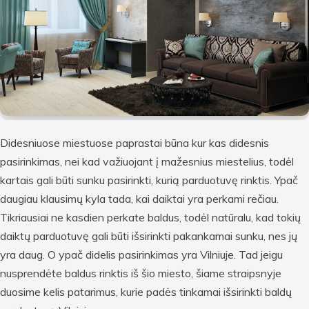
Didesniuose miestuose paprastai būna kur kas didesnis
pasirinkimas, nei kad važiuojant į mažesnius miestelius, todėl
kartais gali būti sunku pasirinkti, kurią parduotuvę rinktis. Ypač
daugiau klausimų kyla tada, kai daiktai yra perkami rečiau.
Tikriausiai ne kasdien perkate baldus, todėl natūralu, kad tokių
daiktų parduotuvę gali būti išsirinkti pakankamai sunku, nes jų
yra daug. O ypač didelis pasirinkimas yra Vilniuje. Tad jeigu
nusprendėte baldus rinktis iš šio miesto, šiame straipsnyje
duosime kelis patarimus, kurie padės tinkamai išsirinkti baldų