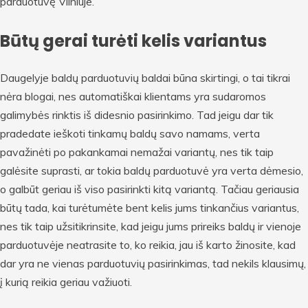
parduotuvę Vilniuje.
Būtų gerai turėti kelis variantus
Daugelyje baldų parduotuvių baldai būna skirtingi, o tai tikrai
nėra blogai, nes automatiškai klientams yra sudaromos
galimybės rinktis iš didesnio pasirinkimo. Tad jeigu dar tik
pradedate ieškoti tinkamų baldų savo namams, verta
pavažinėti po pakankamai nemažai variantų, nes tik taip
galėsite suprasti, ar tokia baldų parduotuvė yra verta dėmesio,
o galbūt geriau iš viso pasirinkti kitą variantą. Tačiau geriausia
būtų tada, kai turėtumėte bent kelis jums tinkančius variantus,
nes tik taip užsitikrinsite, kad jeigu jums prireiks baldų ir vienoje
parduotuvėje neatrasite to, ko reikia, jau iš karto žinosite, kad
dar yra ne vienas parduotuvių pasirinkimas, tad nekils klausimų,
į kurią reikia geriau važiuoti.