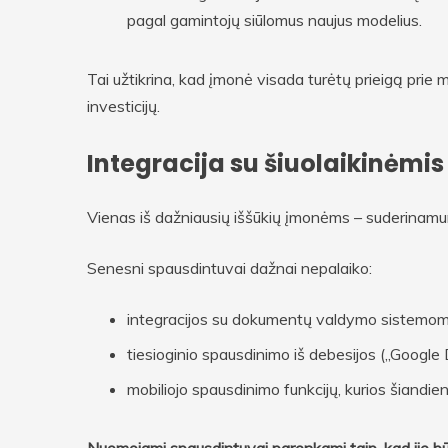
pagal gamintojų siūlomus naujus modelius.
Tai užtikrina, kad įmonė visada turėtų prieigą prie
investicijų.
Integracija su šiuolaikinėmi
Vienas iš dažniausių iššūkių įmonėms – suderinam
Senesni spausdintuvai dažnai nepalaiko:
integracijos su dokumentų valdymo sistemom
tiesioginio spausdinimo iš debesijos („Google 
mobiliojo spausdinimo funkcijų, kurios šiandi