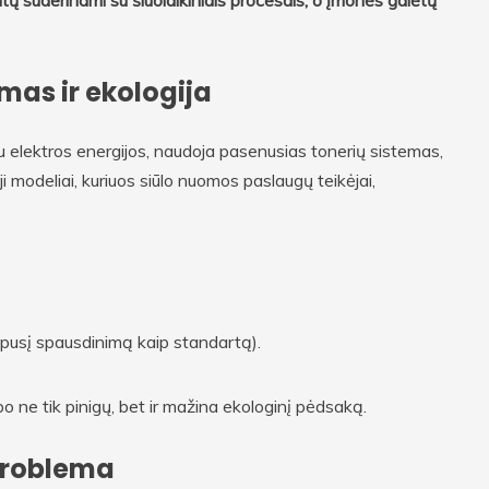
ų suderinami su šiuolaikiniais procesais, o įmonės galėtų
mas ir ekologija
 elektros energijos, naudoja pasenusias tonerių sistemas,
i modeliai, kuriuos siūlo nuomos paslaugų teikėjai,
vipusį spausdinimą kaip standartą).
o ne tik pinigų, bet ir mažina ekologinį pėdsaką.
 problema