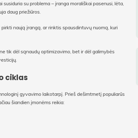
 susiduria su problema – įranga morališkai pasenusi, lėta,
ja daug priežiūros.
 pirkti naują įrangą, ar rinktis spausdintuvų nuomą, kuri
 ne tik dėl sąnaudų optimizavimo, bet ir dėl galimybės
esticijų.
o ciklas
echnologinį gyvavimo laikotarpį. Prieš dešimtmetį populiarūs
tačiau šiandien įmonėms reikia: