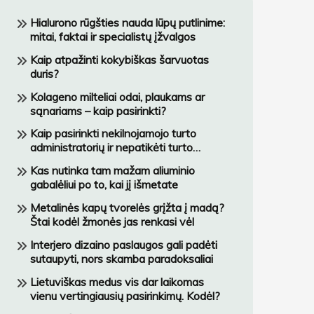
Hialurono rūgšties nauda lūpų putlinime:
mitai, faktai ir specialistų įžvalgos
Kaip atpažinti kokybiškas šarvuotas
duris?
Kolageno milteliai odai, plaukams ar
sąnariams – kaip pasirinkti?
Kaip pasirinkti nekilnojamojo turto
administratorių ir nepatikėti turto
netinkamai įmonei?
Kas nutinka tam mažam aliuminio
gabalėliui po to, kai jį išmetate
Metalinės kapų tvorelės grįžta į madą?
Štai kodėl žmonės jas renkasi vėl
Interjero dizaino paslaugos gali padėti
sutaupyti, nors skamba paradoksaliai
Lietuviškas medus vis dar laikomas
vienu vertingiausių pasirinkimų. Kodėl?