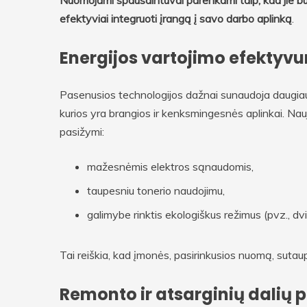
Nuomojami spausdintuvai parenkami taip, kad jie būt
efektyviai integruoti įrangą į savo darbo aplinką
.
Energijos vartojimo efektyvu
Pasenusios technologijos dažnai sunaudoja daugiau
kurios yra brangios ir kenksmingesnės aplinkai. Nauj
pasižymi:
mažesnėmis elektros sąnaudomis,
taupesniu tonerio naudojimu,
galimybe rinktis ekologiškus režimus (pvz., d
Tai reiškia, kad įmonės, pasirinkusios nuomą, sutaup
Remonto ir atsarginių dalių