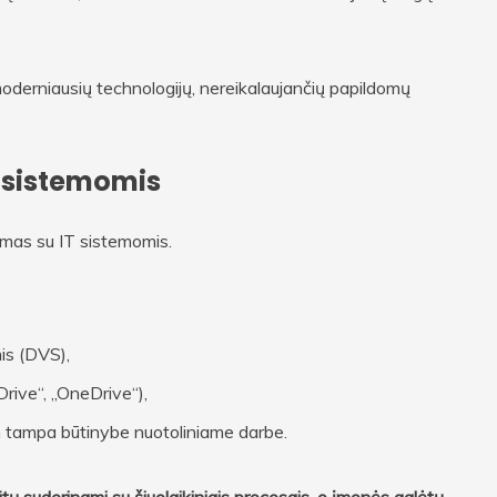
 moderniausių technologijų, nereikalaujančių papildomų
s sistemomis
umas su IT sistemomis.
is (DVS),
Drive“, „OneDrive“),
en tampa būtinybe nuotoliniame darbe.