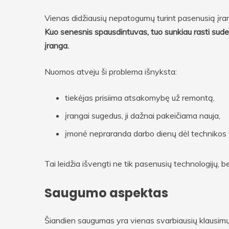
Vienas didžiausių nepatogumų turint pasenusią įrang
Kuo senesnis spausdintuvas, tuo sunkiau rasti suder
įranga.
Nuomos atveju ši problema išnyksta:
tiekėjas prisiima atsakomybę už remontą,
įrangai sugedus, ji dažnai pakeičiama nauja,
įmonė nepraranda darbo dienų dėl technikos t
Tai leidžia išvengti ne tik pasenusių technologijų, be
Saugumo aspektas
Šiandien saugumas yra vienas svarbiausių klausimų