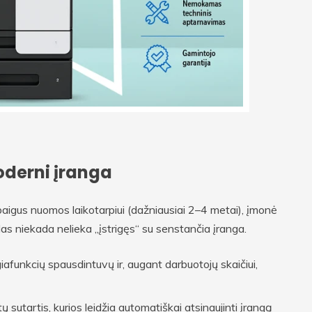
derni įranga
aigus nuomos laikotarpiui (dažniausiai 2–4 metai), įmonė
slas niekada nelieka „įstrigęs“ su senstančia įranga.
funkcių spausdintuvų ir, augant darbuotojų skaičiui,
 sutartis, kurios leidžia automatiškai atsinaujinti įrangą