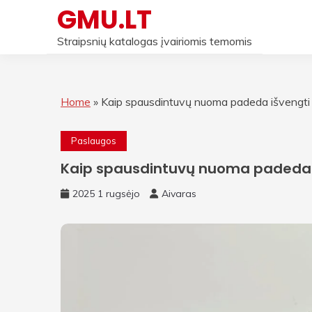
Skip
GMU.LT
to
content
Straipsnių katalogas įvairiomis temomis
Home
»
Kaip spausdintuvų nuoma padeda išvengti 
Paslaugos
Kaip spausdintuvų nuoma padeda i
2025 1 rugsėjo
Aivaras