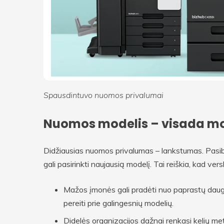
Spausdintuvo nuomos privalumai
Nuomos modelis – visada mo
Didžiausias nuomos privalumas – lankstumas. Pasib
gali pasirinkti naujausią modelį. Tai reiškia, kad ver
Mažos įmonės gali pradėti nuo paprastų daugia
pereiti prie galingesnių modelių.
Didelės organizacijos dažnai renkasi kelių metų