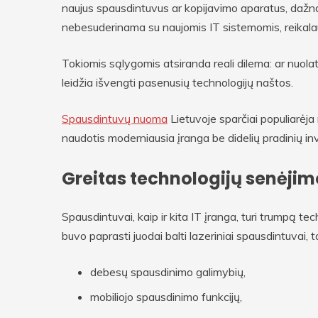
naujus spausdintuvus ar kopijavimo aparatus, dažnai
nebesuderinama su naujomis IT sistemomis, reikalau
Tokiomis sąlygomis atsiranda reali dilema: ar nuolat
leidžia išvengti pasenusių technologijų naštos.
Spausdintuvų nuoma
Lietuvoje sparčiai populiarėja
naudotis moderniausia įranga be didelių pradinių inv
Greitas technologijų senėjim
Spausdintuvai, kaip ir kita IT įranga, turi trumpą t
buvo paprasti juodai balti lazeriniai spausdintuvai, 
debesų spausdinimo galimybių,
mobiliojo spausdinimo funkcijų,