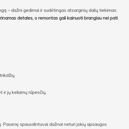
ą – dažni gedimai ir sudėtingas atsarginių dalių tiekimas.
inamas detales, o remontas gali kainuoti brangiau nei pati
rikdžių.
t ir jų keliamų rūpesčių.
. Pasenę spausdintuvai dažnai neturi jokių apsaugos