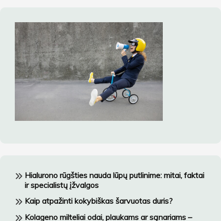
Hialurono rūgšties nauda lūpų putlinime: mitai, faktai
ir specialistų įžvalgos
Kaip atpažinti kokybiškas šarvuotas duris?
Kolageno milteliai odai, plaukams ar sąnariams –