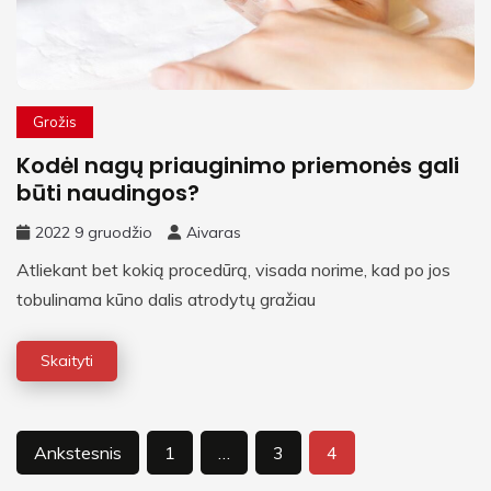
Grožis
Kodėl nagų priauginimo priemonės gali
būti naudingos?
2022 9 gruodžio
Aivaras
Atliekant bet kokią procedūrą, visada norime, kad po jos
tobulinama kūno dalis atrodytų gražiau
Skaityti
Įrašų
Ankstesnis
1
…
3
4
puslapiavimas