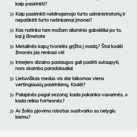
kaip pasirinkti?
Kaip pasirinkti nekilnojamojo turto administratorių ir
nepatikėti turto netinkamai įmonei?
Kas nutinka tam mažam aliuminio gabalėliui po to,
kai jį išmetate
Metalinės kapų tvorelės grįžta į madą? Štai kodėl
žmonės jas renkasi vėl
Interjero dizaino paslaugos gali padėti sutaupyti,
nors skamba paradoksaliai
Lietuviškas medus vis dar laikomas vienu
vertingiausių pasirinkimų. Kodėl?
Palapinės pagal sezoną: kada pakanka vasarinės, o
kada reikia tvirtesnės?
Ar žolės pjovimo robotas susitvarko su nelygiu
kiemu?