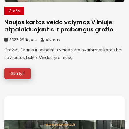
Grožis
Naujos kartos veido valymas Vilniuje:
atpalaiduojantis ir prabangus grožio
ritualas
2023 29 liepos
Aivaras
Gražus, švarus ir spindintis veidas yra svarbi sveikatos bei
savijautos būklė. Veidas yra mūsų
Skaityti