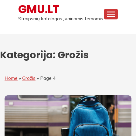
Skip
GMU.LT
to
content
Straipsnių katalogas įvairiomis temomis
Kategorija:
Grožis
Home
»
Grožis
»
Page 4