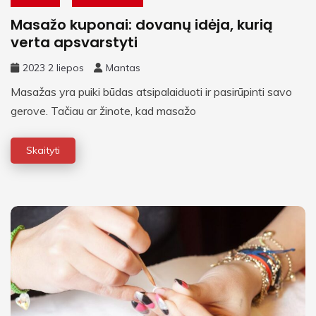
Masažo kuponai: dovanų idėja, kurią
verta apsvarstyti
2023 2 liepos
Mantas
Masažas yra puiki būdas atsipalaiduoti ir pasirūpinti savo
gerove. Tačiau ar žinote, kad masažo
Skaityti