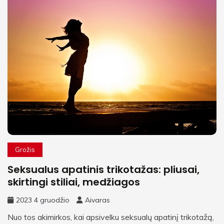
Grožis
Seksualus apatinis trikotažas: pliusai,
skirtingi stiliai, medžiagos
2023 4 gruodžio
Aivaras
Nuo tos akimirkos, kai apsivelku seksualų apatinį trikotažą,