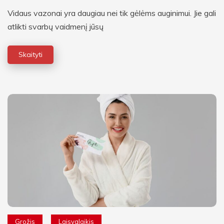
Vidaus vazonai yra daugiau nei tik gėlėms auginimui. Jie gali
atlikti svarbų vaidmenį jūsų
Skaityti
Grožis
Laisvalaikis