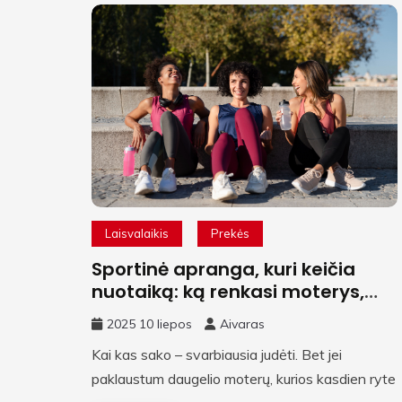
Laisvalaikis
Prekės
Sportinė apranga, kuri keičia
nuotaiką: ką renkasi moterys,
kurios nori daugiau nei komforto
2025 10 liepos
Aivaras
Kai kas sako – svarbiausia judėti. Bet jei
paklaustum daugelio moterų, kurios kasdien ryte