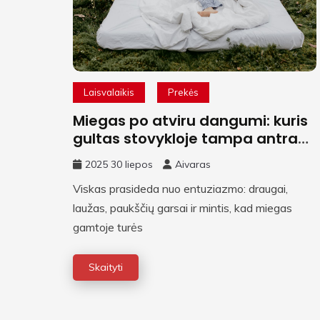
Laisvalaikis
Prekės
Miegas po atviru dangumi: kuris
gultas stovykloje tampa antra
lova?
2025 30 liepos
Aivaras
Viskas prasideda nuo entuziazmo: draugai,
laužas, paukščių garsai ir mintis, kad miegas
gamtoje turės
Skaityti