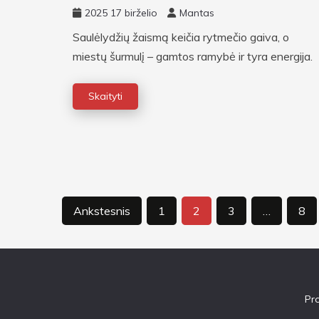
laisvalaikio tendencijos
2025 17 birželio
Mantas
Saulėlydžių žaismą keičia rytmečio gaiva, o
miestų šurmulį – gamtos ramybė ir tyra energija.
Skaityti
Įrašų
Ankstesnis
1
2
3
…
8
puslapiavimas
Pr