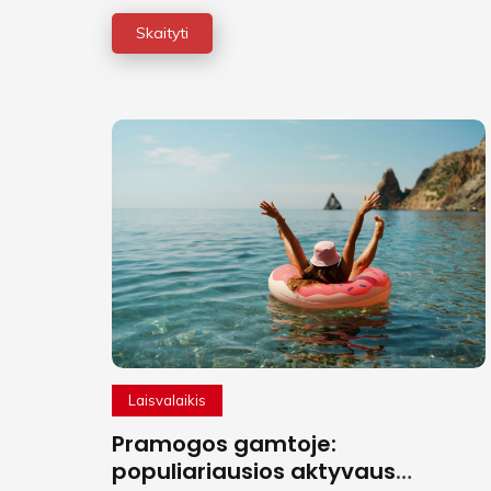
Skaityti
Laisvalaikis
Pramogos gamtoje:
populiariausios aktyvaus