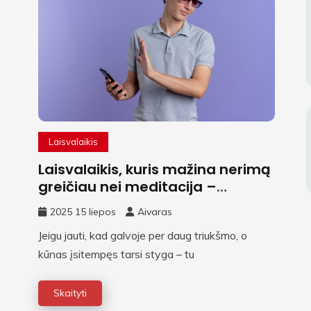
Laisvalaikis
Laisvalaikis, kuris mažina nerimą
greičiau nei meditacija –
atrasta veikla be telefono
2025 15 liepos
Aivaras
Jeigu jauti, kad galvoje per daug triukšmo, o
kūnas įsitempęs tarsi styga – tu
Skaityti