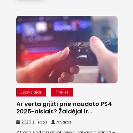
Laisvalaikis
Prekės
Ar verta grįžti prie naudoto PS4
2025-aisiais? Žaidėjai ir
technikos fanai pasidalijo
2025 1 liepos
Aivaras
patirtimis
Atrodo, kad visi aplink perka naujausią įrangą –