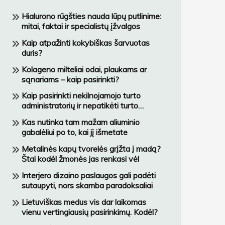
Hialurono rūgšties nauda lūpų putlinime:
mitai, faktai ir specialistų įžvalgos
Kaip atpažinti kokybiškas šarvuotas
duris?
Kolageno milteliai odai, plaukams ar
sąnariams – kaip pasirinkti?
Kaip pasirinkti nekilnojamojo turto
administratorių ir nepatikėti turto
netinkamai įmonei?
Kas nutinka tam mažam aliuminio
gabalėliui po to, kai jį išmetate
Metalinės kapų tvorelės grįžta į madą?
Štai kodėl žmonės jas renkasi vėl
Interjero dizaino paslaugos gali padėti
sutaupyti, nors skamba paradoksaliai
Lietuviškas medus vis dar laikomas
vienu vertingiausių pasirinkimų. Kodėl?