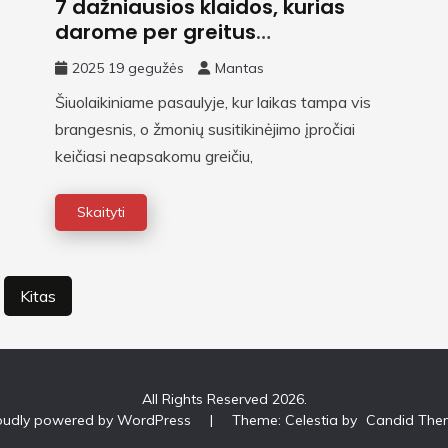
7 dažniausios klaidos, kurias
darome per greitus
pasimatymus
2025 19 gegužės
Mantas
Šiuolaikiniame pasaulyje, kur laikas tampa vis
brangesnis, o žmonių susitikinėjimo įpročiai
keičiasi neapsakomu greičiu,
Skaityti
Kitas
All Rights Reserved 2026.
oudly powered by WordPress
|
Theme: Celestia by
Candid The