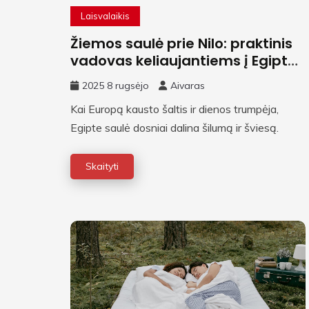
Laisvalaikis
Žiemos saulė prie Nilo: praktinis
vadovas keliaujantiems į Egiptą
šaltuoju sezonu
2025 8 rugsėjo
Aivaras
Kai Europą kausto šaltis ir dienos trumpėja,
Egipte saulė dosniai dalina šilumą ir šviesą.
Skaityti