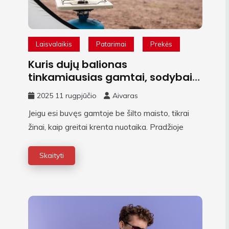
Laisvalaikis
Patarimai
Prekės
Kuris dujų balionas
tinkamiausias gamtai, sodybai
ar griliui?
2025 11 rugpjūčio
Aivaras
Jeigu esi buvęs gamtoje be šilto maisto, tikrai
žinai, kaip greitai krenta nuotaika. Pradžioje
Skaityti