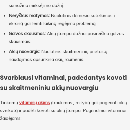
sumažina mirksėjimo dažnį.
Neryškus matymas:
Nuolatinis dėmesio sutelkimas į
ekraną gali lemti laikiną regėjimo problemą.
Galvos skausmas:
Akių įtampa dažnai pasireiškia galvos
skausmais.
Akių nuovargis:
Nuolatinis skaitmeninių prietaisų
naudojimas apsunkina akių raumenis.
Svarbiausi vitaminai, padedantys kovoti
su skaitmeniniu akių nuovargiu
Tinkamų
vitaminų akims
įtraukimas į mitybą gali pagerinti akių
sveikatą ir padėti kovoti su akių įtampa. Pagrindiniai vitaminai
žaidėjams: