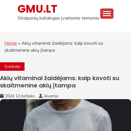
Skip
GMU.LT
to
content
Straipsnių katalogas įvairiomis temomis
Home
»
Akių vitaminai žaidėjams: kaip kovoti su
skaitmenine akių įtampa
Sveikata
Akių vitaminai žaidėjams: kaip kovoti su
skaitmenine akių įtampa
2024 12 birželio
Aivaras