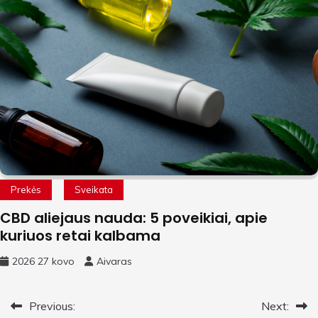
Prekės
Sveikata
CBD aliejaus nauda: 5 poveikiai, apie
kuriuos retai kalbama
2026 27 kovo
Aivaras
Navigacija
Previous:
Next: