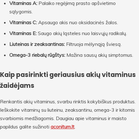
Vitaminas A:
Palaiko regėjimą prasto apšvietimo
sąlygomis.
Vitaminas C:
Apsaugo akis nuo oksidacinės žalos.
Vitaminas E:
Saugo akių ląsteles nuo laisvųjų radikalų.
Liuteinas ir zeaksantinas:
Filtruoja mėlynąją šviesą.
Omega-3 riebalų rūgštys:
Mažina sausų akių simptomus.
Kaip pasirinkti geriausius akių vitaminus
žaidėjams
Renkantis akių vitaminus, svarbu rinktis kokybiškus produktus.
Ieškokite vitaminų su liuteinu, zeaksantinu, omega-3 ir kitomis
svarbiomis medžiagomis. Daugiau apie vitaminus ir maisto
papildus galite sužinoti
aconitum.lt
.