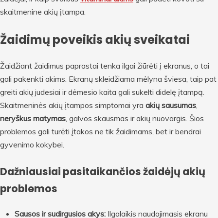
skaitmenine akių įtampa.
Žaidimų poveikis akių sveikatai
Žaidžiant žaidimus paprastai tenka ilgai žiūrėti į ekranus, o tai
gali pakenkti akims. Ekranų skleidžiama mėlyna šviesa, taip pat
greiti akių judesiai ir dėmesio kaita gali sukelti didelę įtampą.
Skaitmeninės akių įtampos simptomai yra
akių sausumas
,
neryškus matymas
, galvos skausmas ir akių nuovargis. Šios
problemos gali turėti įtakos ne tik žaidimams, bet ir bendrai
gyvenimo kokybei.
Dažniausiai pasitaikančios žaidėjų akių
problemos
Sausos ir sudirgusios akys:
Ilgalaikis naudojimasis ekranu