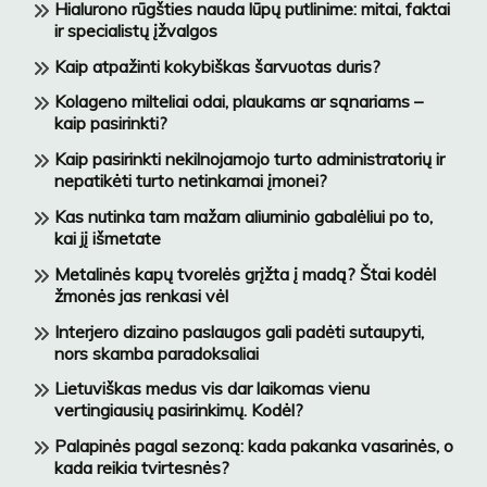
Hialurono rūgšties nauda lūpų putlinime: mitai, faktai
ir specialistų įžvalgos
Kaip atpažinti kokybiškas šarvuotas duris?
Kolageno milteliai odai, plaukams ar sąnariams –
kaip pasirinkti?
Kaip pasirinkti nekilnojamojo turto administratorių ir
nepatikėti turto netinkamai įmonei?
Kas nutinka tam mažam aliuminio gabalėliui po to,
kai jį išmetate
Metalinės kapų tvorelės grįžta į madą? Štai kodėl
žmonės jas renkasi vėl
Interjero dizaino paslaugos gali padėti sutaupyti,
nors skamba paradoksaliai
Lietuviškas medus vis dar laikomas vienu
vertingiausių pasirinkimų. Kodėl?
Palapinės pagal sezoną: kada pakanka vasarinės, o
kada reikia tvirtesnės?