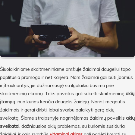
Šiuolaikiniame skaitmeniniame amžiuje žaidimai daugeliui tapo
paplitusia pramoga ir net karjera. Nors žaidimai gali būti įdomūs
ir įtraukiantys, jie dažnai susiję su ilgalaikiu buvimu prie
skaitmeninių ekranų. Toks poveikis gali sukelti skaitmeninę
akių
įtampą
, nuo kurios kenčia daugelis žaidėjų. Norint mėgautis
žaidimais ir gerai dirbti, labai svarbu palaikyti gerą akių
sveikatą. Šiame straipsnyje nagrinėjamas žaidimų poveikis
akių
sveikatai
, dažniausios akių problemos, su kuriomis susiduria
žaidėjai, ir kaip svarbūs
vitaminai akims
gali padėti kovoti su