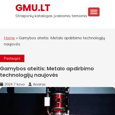
Skip
GMU.LT
to
content
Straipsnių katalogas įvairiomis temomis
Home
»
Gamybos ateitis: Metalo apdirbimo technologijų
naujovės
Paslaugos
Gamybos ateitis: Metalo apdirbimo
technologijų naujovės
2024 7 kovo
Aivaras