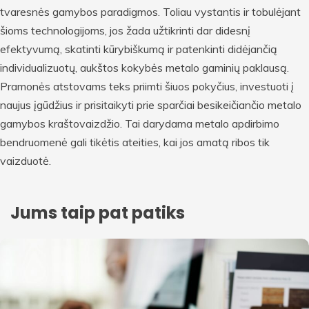
tvaresnės gamybos paradigmos. Toliau vystantis ir tobulėjant
šioms technologijoms, jos žada užtikrinti dar didesnį
efektyvumą, skatinti kūrybiškumą ir patenkinti didėjančią
individualizuotų, aukštos kokybės metalo gaminių paklausą.
Pramonės atstovams teks priimti šiuos pokyčius, investuoti į
naujus įgūdžius ir prisitaikyti prie sparčiai besikeičiančio metalo
gamybos kraštovaizdžio. Tai darydama metalo apdirbimo
bendruomenė gali tikėtis ateities, kai jos amatą ribos tik
vaizduotė.
Jums taip pat patiks