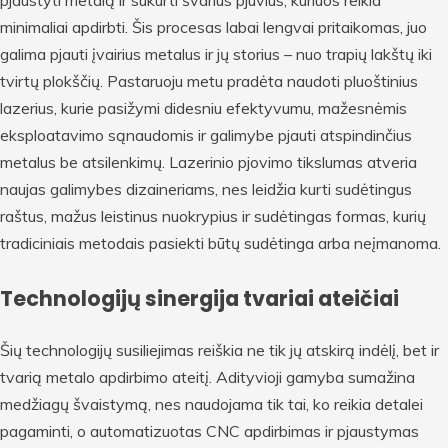
pjaustyti metalą ir sukurti švarius pjūvius, kuriuos reikia
minimaliai apdirbti. Šis procesas labai lengvai pritaikomas, juo
galima pjauti įvairius metalus ir jų storius – nuo trapių lakštų iki
tvirtų plokščių. Pastaruoju metu pradėta naudoti pluoštinius
lazerius, kurie pasižymi didesniu efektyvumu, mažesnėmis
eksploatavimo sąnaudomis ir galimybe pjauti atspindinčius
metalus be atsilenkimų. Lazerinio pjovimo tikslumas atveria
naujas galimybes dizaineriams, nes leidžia kurti sudėtingus
raštus, mažus leistinus nuokrypius ir sudėtingas formas, kurių
tradiciniais metodais pasiekti būtų sudėtinga arba neįmanoma.
Technologijų sinergija tvariai ateičiai
Šių technologijų susiliejimas reiškia ne tik jų atskirą indėlį, bet ir
tvarią metalo apdirbimo ateitį. Adityvioji gamyba sumažina
medžiagų švaistymą, nes naudojama tik tai, ko reikia detalei
pagaminti, o automatizuotas CNC apdirbimas ir pjaustymas