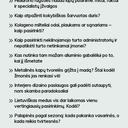
Hialurono rūgšties nauda lūpų putlinime: mitai, faktai
ir specialistų įžvalgos
Kaip atpažinti kokybiškas šarvuotas duris?
Kolageno milteliai odai, plaukams ar sąnariams –
kaip pasirinkti?
Kaip pasirinkti nekilnojamojo turto administratorių ir
nepatikėti turto netinkamai įmonei?
Kas nutinka tam mažam aliuminio gabalėliui po to,
kai jį išmetate
Metalinės kapų tvorelės grįžta į madą? Štai kodėl
žmonės jas renkasi vėl
Interjero dizaino paslaugos gali padėti sutaupyti,
nors skamba paradoksaliai
Lietuviškas medus vis dar laikomas vienu
vertingiausių pasirinkimų. Kodėl?
Palapinės pagal sezoną: kada pakanka vasarinės, o
kada reikia tvirtesnės?