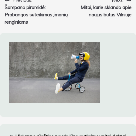
Navigacija
Previous:
Next:
Šampano piramidė:
Mitai, kurie sklando apie
tarp
Prabangos suteikimas įmonių
naujus butus Vilniuje
įrašų
renginiams