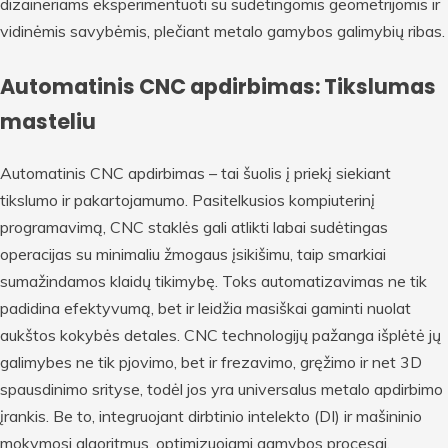
dizaineriams eksperimentuoti su sudėtingomis geometrijomis ir
vidinėmis savybėmis, plečiant metalo gamybos galimybių ribas.
Automatinis CNC apdirbimas: Tikslumas
masteliu
Automatinis CNC apdirbimas – tai šuolis į priekį siekiant
tikslumo ir pakartojamumo. Pasitelkusios kompiuterinį
programavimą, CNC staklės gali atlikti labai sudėtingas
operacijas su minimaliu žmogaus įsikišimu, taip smarkiai
sumažindamos klaidų tikimybę. Toks automatizavimas ne tik
padidina efektyvumą, bet ir leidžia masiškai gaminti nuolat
aukštos kokybės detales. CNC technologijų pažanga išplėtė jų
galimybes ne tik pjovimo, bet ir frezavimo, gręžimo ir net 3D
spausdinimo srityse, todėl jos yra universalus metalo apdirbimo
įrankis. Be to, integruojant dirbtinio intelekto (DI) ir mašininio
mokymosi algoritmus, optimizuojami gamybos procesai,