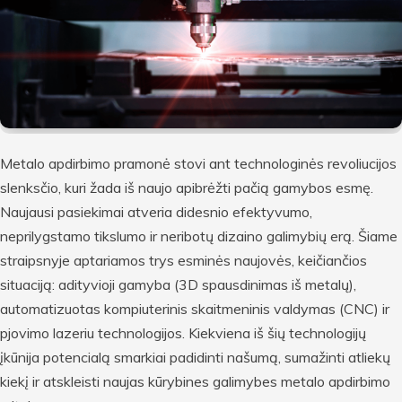
Metalo apdirbimo pramonė stovi ant technologinės revoliucijos
slenksčio, kuri žada iš naujo apibrėžti pačią gamybos esmę.
Naujausi pasiekimai atveria didesnio efektyvumo,
neprilygstamo tikslumo ir neribotų dizaino galimybių erą. Šiame
straipsnyje aptariamos trys esminės naujovės, keičiančios
situaciją: adityvioji gamyba (3D spausdinimas iš metalų),
automatizuotas kompiuterinis skaitmeninis valdymas (CNC) ir
pjovimo lazeriu technologijos. Kiekviena iš šių technologijų
įkūnija potencialą smarkiai padidinti našumą, sumažinti atliekų
kiekį ir atskleisti naujas kūrybines galimybes metalo apdirbimo