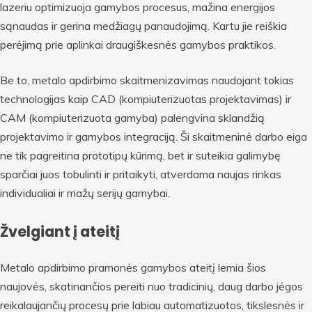
lazeriu optimizuoja gamybos procesus, mažina energijos
sąnaudas ir gerina medžiagų panaudojimą. Kartu jie reiškia
perėjimą prie aplinkai draugiškesnės gamybos praktikos.
Be to, metalo apdirbimo skaitmenizavimas naudojant tokias
technologijas kaip CAD (kompiuterizuotas projektavimas) ir
CAM (kompiuterizuota gamyba) palengvina sklandžią
projektavimo ir gamybos integraciją. Ši skaitmeninė darbo eiga
ne tik pagreitina prototipų kūrimą, bet ir suteikia galimybę
sparčiai juos tobulinti ir pritaikyti, atverdama naujas rinkas
individualiai ir mažų serijų gamybai.
Žvelgiant į ateitį
Metalo apdirbimo pramonės gamybos ateitį lemia šios
naujovės, skatinančios pereiti nuo tradicinių, daug darbo jėgos
reikalaujančių procesų prie labiau automatizuotos, tikslesnės ir