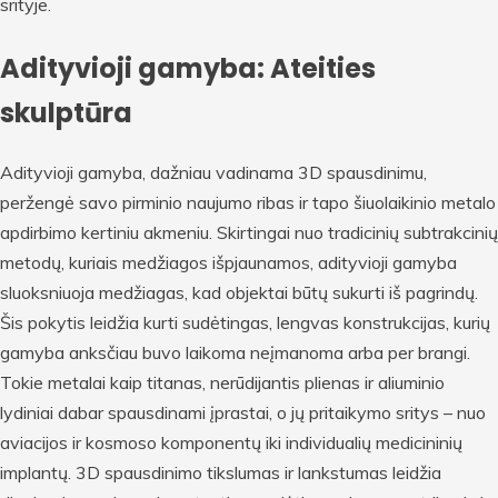
srityje.
Adityvioji gamyba: Ateities
skulptūra
Adityvioji gamyba, dažniau vadinama 3D spausdinimu,
peržengė savo pirminio naujumo ribas ir tapo šiuolaikinio metalo
apdirbimo kertiniu akmeniu. Skirtingai nuo tradicinių subtrakcinių
metodų, kuriais medžiagos išpjaunamos, adityvioji gamyba
sluoksniuoja medžiagas, kad objektai būtų sukurti iš pagrindų.
Šis pokytis leidžia kurti sudėtingas, lengvas konstrukcijas, kurių
gamyba anksčiau buvo laikoma neįmanoma arba per brangi.
Tokie metalai kaip titanas, nerūdijantis plienas ir aliuminio
lydiniai dabar spausdinami įprastai, o jų pritaikymo sritys – nuo
aviacijos ir kosmoso komponentų iki individualių medicininių
implantų. 3D spausdinimo tikslumas ir lankstumas leidžia