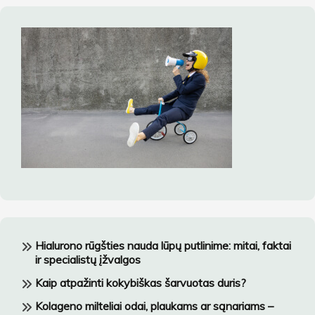
Hialurono rūgšties nauda lūpų putlinime: mitai, faktai
ir specialistų įžvalgos
Kaip atpažinti kokybiškas šarvuotas duris?
Kolageno milteliai odai, plaukams ar sąnariams –