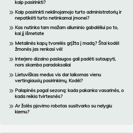
kaip pasirinkti?
Kaip pasirinkti nekilnojamojo turto administratorių ir
nepatikėti turto netinkamai įmonei?
Kas nutinka tam mažam aliuminio gabalėliui po to,
kai jį išmetate
Metalinės kapų tvorelės grįžta į madą? Štai kodėl
žmonės jas renkasi vėl
Interjero dizaino paslaugos gali padėti sutaupyti,
nors skamba paradoksaliai
Lietuviškas medus vis dar laikomas vienu
vertingiausių pasirinkimų. Kodėl?
Palapinės pagal sezoną: kada pakanka vasarinės, o
kada reikia tvirtesnės?
Ar žolės pjovimo robotas susitvarko su nelygiu
kiemu?