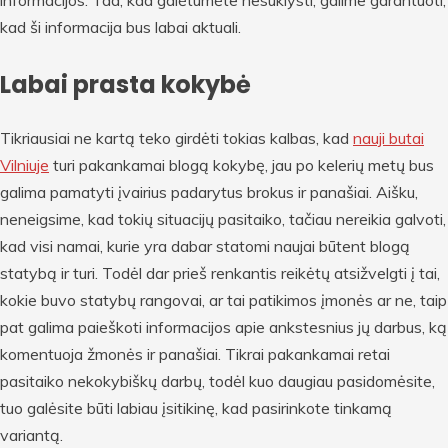
kad ši informacija bus labai aktuali.
Labai prasta kokybė
Tikriausiai ne kartą teko girdėti tokias kalbas, kad
nauji butai
Vilniuje
turi pakankamai blogą kokybę, jau po kelerių metų bus
galima pamatyti įvairius padarytus brokus ir panašiai. Aišku,
neneigsime, kad tokių situacijų pasitaiko, tačiau nereikia galvoti,
kad visi namai, kurie yra dabar statomi naujai būtent blogą
statybą ir turi. Todėl dar prieš renkantis reikėtų atsižvelgti į tai,
kokie buvo statybų rangovai, ar tai patikimos įmonės ar ne, taip
pat galima paieškoti informacijos apie ankstesnius jų darbus, ką
komentuoja žmonės ir panašiai. Tikrai pakankamai retai
pasitaiko nekokybiškų darbų, todėl kuo daugiau pasidomėsite,
tuo galėsite būti labiau įsitikinę, kad pasirinkote tinkamą
variantą.