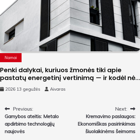
Namai
Penki dalykai, kuriuos žmonės tiki apie
pastatų energetinį vertinimą — ir kodėl nė
vienas iš jų nėra tiesa
2026 13 gegužės
Aivaras
Navigacija
Previous:
Next:
Gamybos ateitis: Metalo
Kremavimo paslaugos:
tarp
apdirbimo technologijų
Ekonomiškas pasirinkimas
įrašų
naujovės
šiuolaikinėms šeimoms