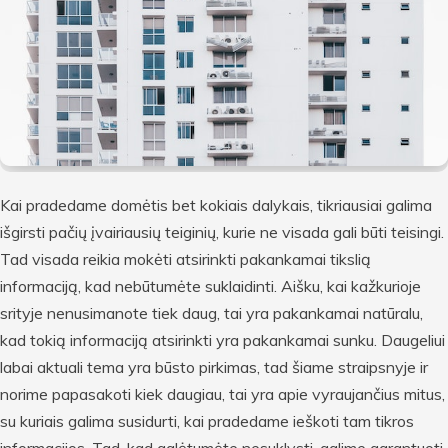
Kai pradedame domėtis bet kokiais dalykais, tikriausiai galima
išgirsti pačių įvairiausių teiginių, kurie ne visada gali būti teisingi.
Tad visada reikia mokėti atsirinkti pakankamai tikslią
informaciją, kad nebūtumėte suklaidinti. Aišku, kai kažkurioje
srityje nenusimanote tiek daug, tai yra pakankamai natūralu,
kad tokią informaciją atsirinkti yra pakankamai sunku. Daugeliui
labai aktuali tema yra būsto pirkimas, tad šiame straipsnyje ir
norime papasakoti kiek daugiau, tai yra apie vyraujančius mitus,
su kuriais galima susidurti, kai pradedame ieškoti tam tikros
informacijos. Tad, kad galėtumėte nesuklysti, galime garantuoti,