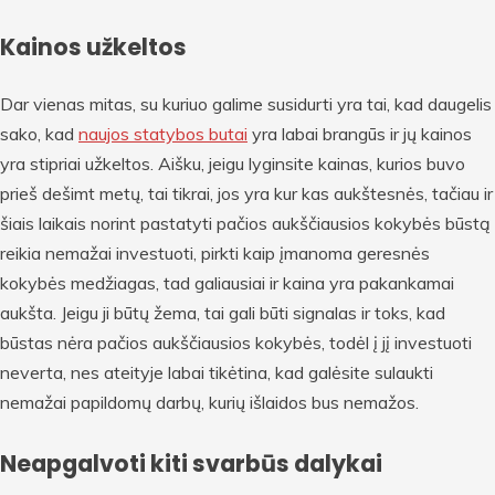
Kainos užkeltos
Dar vienas mitas, su kuriuo galime susidurti yra tai, kad daugelis
sako, kad
naujos statybos butai
yra labai brangūs ir jų kainos
yra stipriai užkeltos. Aišku, jeigu lyginsite kainas, kurios buvo
prieš dešimt metų, tai tikrai, jos yra kur kas aukštesnės, tačiau ir
šiais laikais norint pastatyti pačios aukščiausios kokybės būstą
reikia nemažai investuoti, pirkti kaip įmanoma geresnės
kokybės medžiagas, tad galiausiai ir kaina yra pakankamai
aukšta. Jeigu ji būtų žema, tai gali būti signalas ir toks, kad
būstas nėra pačios aukščiausios kokybės, todėl į jį investuoti
neverta, nes ateityje labai tikėtina, kad galėsite sulaukti
nemažai papildomų darbų, kurių išlaidos bus nemažos.
Neapgalvoti kiti svarbūs dalykai