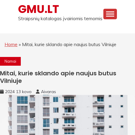
Skip
GMU.LT
to
content
Straipsnių katalogas įvairiomis temomis
Home
»
Mitai, kurie sklando apie naujus butus Vilniuje
Namai
Mitai, kurie sklando apie naujus butus
Vilniuje
2024 13 kovo
Aivaras