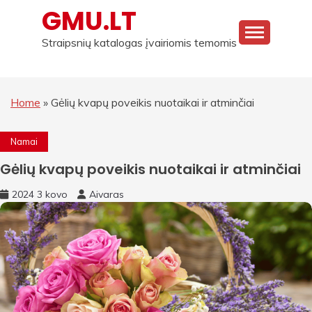
Skip
GMU.LT
to
content
Straipsnių katalogas įvairiomis temomis
Home
»
Gėlių kvapų poveikis nuotaikai ir atminčiai
Namai
Gėlių kvapų poveikis nuotaikai ir atminčiai
2024 3 kovo
Aivaras