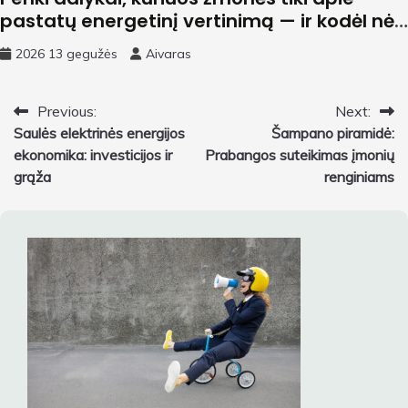
pastatų energetinį vertinimą — ir kodėl nė
vienas iš jų nėra tiesa
2026 13 gegužės
Aivaras
Navigacija
Previous:
Next:
Saulės elektrinės energijos
Šampano piramidė:
tarp
ekonomika: investicijos ir
Prabangos suteikimas įmonių
įrašų
grąža
renginiams