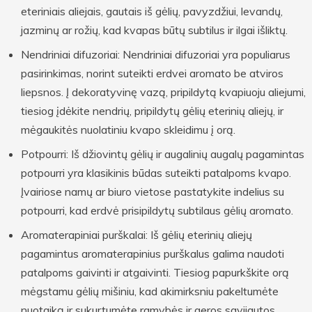
eteriniais aliejais, gautais iš gėlių, pavyzdžiui, levandų,
jazminų ar rožių, kad kvapas būtų subtilus ir ilgai išliktų.
Nendriniai difuzoriai: Nendriniai difuzoriai yra populiarus
pasirinkimas, norint suteikti erdvei aromato be atviros
liepsnos. Į dekoratyvinę vazą, pripildytą kvapiuoju aliejumi,
tiesiog įdėkite nendrių, pripildytų gėlių eterinių aliejų, ir
mėgaukitės nuolatiniu kvapo skleidimu į orą.
Potpourri: Iš džiovintų gėlių ir augalinių augalų pagamintas
potpourri yra klasikinis būdas suteikti patalpoms kvapo.
Įvairiose namų ar biuro vietose pastatykite indelius su
potpourri, kad erdvė prisipildytų subtilaus gėlių aromato.
Aromaterapiniai purškalai: Iš gėlių eterinių aliejų
pagamintus aromaterapinius purškalus galima naudoti
patalpoms gaivinti ir atgaivinti. Tiesiog papurkškite orą
mėgstamu gėlių mišiniu, kad akimirksniu pakeltumėte
nuotaiką ir sukurtumėte ramybės ir geros savijautos