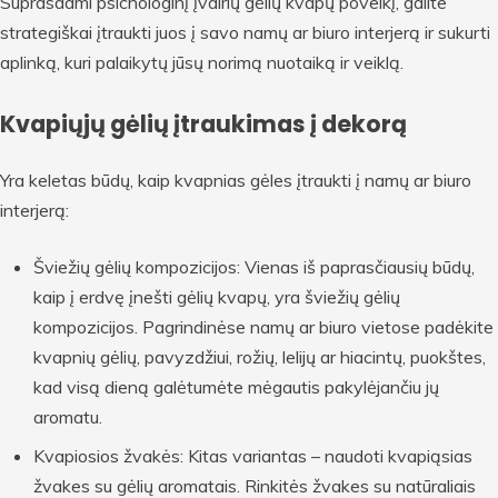
Suprasdami psichologinį įvairių gėlių kvapų poveikį, galite
strategiškai įtraukti juos į savo namų ar biuro interjerą ir sukurti
aplinką, kuri palaikytų jūsų norimą nuotaiką ir veiklą.
Kvapiųjų gėlių įtraukimas į dekorą
Yra keletas būdų, kaip kvapnias gėles įtraukti į namų ar biuro
interjerą:
Šviežių gėlių kompozicijos: Vienas iš paprasčiausių būdų,
kaip į erdvę įnešti gėlių kvapų, yra šviežių gėlių
kompozicijos. Pagrindinėse namų ar biuro vietose padėkite
kvapnių gėlių, pavyzdžiui, rožių, lelijų ar hiacintų, puokštes,
kad visą dieną galėtumėte mėgautis pakylėjančiu jų
aromatu.
Kvapiosios žvakės: Kitas variantas – naudoti kvapiąsias
žvakes su gėlių aromatais. Rinkitės žvakes su natūraliais