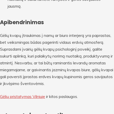
jausmą.
Apibendrinimas
Gėlių kvapų įtraukimas į namų ar biuro interjerą yra paprastas,
bet veiksmingas būdas pagerinti vidaus erdvių atmosferą.
Suprasdami įvairių gėlių kvapų psichologinį poveikį, galite
sukurti aplinką, kuri palaikytų norimą nuotaiką, produktyvumą ir
atmintį. Nesvarbu, ar tai būtų raminantis levandų aromatas
miegamajame, ar gaivinantis jazminų kvapas biure, gėlių kvapai
gali paversti įprastas erdves kvapų kupinomis geros savijautos
ir įkvėpimo šventovėmis.
Gėlių pristatymas Vilniuje
ir kitos paslaugos.