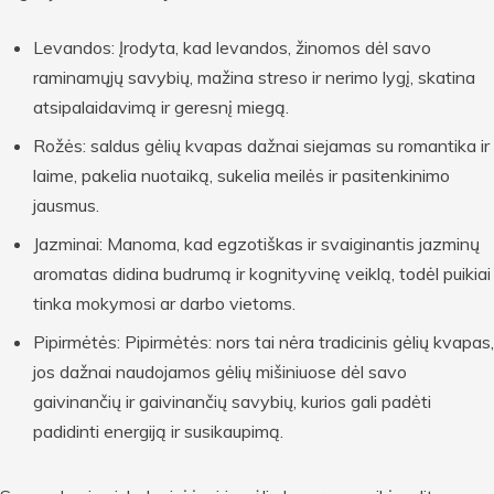
Levandos: Įrodyta, kad levandos, žinomos dėl savo
raminamųjų savybių, mažina streso ir nerimo lygį, skatina
atsipalaidavimą ir geresnį miegą.
Rožės: saldus gėlių kvapas dažnai siejamas su romantika ir
laime, pakelia nuotaiką, sukelia meilės ir pasitenkinimo
jausmus.
Jazminai: Manoma, kad egzotiškas ir svaiginantis jazminų
aromatas didina budrumą ir kognityvinę veiklą, todėl puikiai
tinka mokymosi ar darbo vietoms.
Pipirmėtės: Pipirmėtės: nors tai nėra tradicinis gėlių kvapas,
jos dažnai naudojamos gėlių mišiniuose dėl savo
gaivinančių ir gaivinančių savybių, kurios gali padėti
padidinti energiją ir susikaupimą.