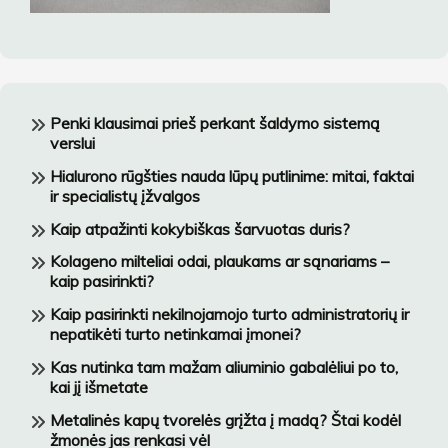
Penki klausimai prieš perkant šaldymo sistemą
verslui
Hialurono rūgšties nauda lūpų putlinime: mitai, faktai
ir specialistų įžvalgos
Kaip atpažinti kokybiškas šarvuotas duris?
Kolageno milteliai odai, plaukams ar sąnariams –
kaip pasirinkti?
Kaip pasirinkti nekilnojamojo turto administratorių ir
nepatikėti turto netinkamai įmonei?
Kas nutinka tam mažam aliuminio gabalėliui po to,
kai jį išmetate
Metalinės kapų tvorelės grįžta į madą? Štai kodėl
žmonės jas renkasi vėl