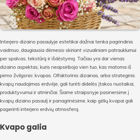
Interjero dizaino pasaulyje estetikai dažnai tenka pagrindinis
vaidmuo, daugiausia dėmesio skiriant vizualiniam patrauklumui
per spalvas, tekstūrą ir išdėstymą. Tačiau yra dar vienas
dizaino aspektas, kuris neapsiriboja vien tuo, kas matoma iš
pirmo žvilgsnio: kvapas. Olfaktorinis dizainas, arba strateginis
kvapų naudojimas erdvėje, gali turėti didelės įtakos nuotaikai,
produktyvumui ir atminčiai. Šiame straipsnyje pasinersime į
kvapų dizaino pasaulį ir panagrinėsime, kaip gėlių kvapai gali
pagerinti interjero erdvių atmosferą.
Kvapo galia