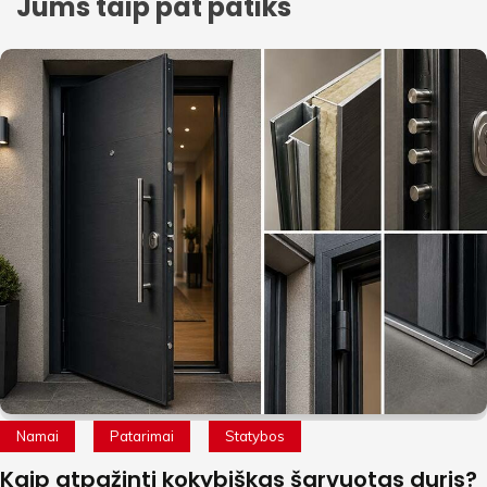
Jums taip pat patiks
Namai
Patarimai
Statybos
Kaip atpažinti kokybiškas šarvuotas duris?