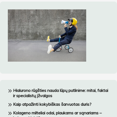
Hialurono rūgšties nauda lūpų putlinime: mitai, faktai
ir specialistų įžvalgos
Kaip atpažinti kokybiškas šarvuotas duris?
Kolageno milteliai odai, plaukams ar sąnariams –