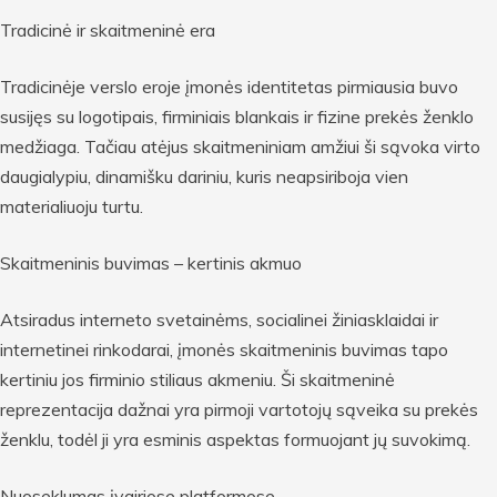
Tradicinė ir skaitmeninė era
Tradicinėje verslo eroje įmonės identitetas pirmiausia buvo
susijęs su logotipais, firminiais blankais ir fizine prekės ženklo
medžiaga. Tačiau atėjus skaitmeniniam amžiui ši sąvoka virto
daugialypiu, dinamišku dariniu, kuris neapsiriboja vien
materialiuoju turtu.
Skaitmeninis buvimas – kertinis akmuo
Atsiradus interneto svetainėms, socialinei žiniasklaidai ir
internetinei rinkodarai, įmonės skaitmeninis buvimas tapo
kertiniu jos firminio stiliaus akmeniu. Ši skaitmeninė
reprezentacija dažnai yra pirmoji vartotojų sąveika su prekės
ženklu, todėl ji yra esminis aspektas formuojant jų suvokimą.
Nuoseklumas įvairiose platformose