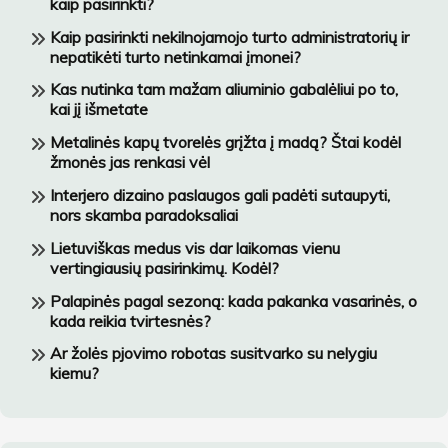
kaip pasirinkti?
Kaip pasirinkti nekilnojamojo turto administratorių ir
nepatikėti turto netinkamai įmonei?
Kas nutinka tam mažam aliuminio gabalėliui po to,
kai jį išmetate
Metalinės kapų tvorelės grįžta į madą? Štai kodėl
žmonės jas renkasi vėl
Interjero dizaino paslaugos gali padėti sutaupyti,
nors skamba paradoksaliai
Lietuviškas medus vis dar laikomas vienu
vertingiausių pasirinkimų. Kodėl?
Palapinės pagal sezoną: kada pakanka vasarinės, o
kada reikia tvirtesnės?
Ar žolės pjovimo robotas susitvarko su nelygiu
kiemu?