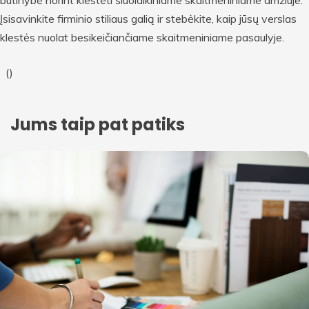
būtinybė norint klestėti šiuolaikiniame skaitmeniniame amžiuje.
Įsisavinkite firminio stiliaus galią ir stebėkite, kaip jūsų verslas
klestės nuolat besikeičiančiame skaitmeniniame pasaulyje.
(
)
Jums taip pat patiks