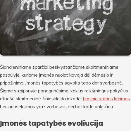
Šiandieniniame sparčiai besivystančiame skaitmeniniame
pasaulyje, kuriame įmonės nuolat kovoja dėl dėmesio ir
pripažinimo, įmonės tapatybės sąvoka tapo dar svarbesnė.
Šiame straipsnyje panagrinėsime, kokius reikšmingus pokyčius
atnešė skaitmeninė žiniasklaida ir kodėl
firminio stiliaus kūrimas
bei puoselėjimas yra svarbesnis nei bet kada anksčiau.
Įmonės tapatybės evoliucija