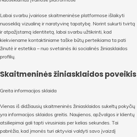
Labai svarbu įvairiose skaitmeninėse platformose išlaikyti
nuoseklią vizualinę ir naratyvinę tapatybę. Norint sukurti tvirtą
ir atpažįstamą identitetą, labai svarbu užtikrinti, kad
kiekviename kontaktiniame taške būtų perteikiama ta pati
žinutė ir estetika – nuo svetainės iki socialinės žiniasklaidos
profilių.
Skaitmeninės žiniasklaidos poveikis
Greita informacijos sklaida
Vienas iš didžiausių skaitmeninės žiniasklaidos sukeltų pokyčių
yra informacijos sklaidos greitis. Naujienos, apžvalgos ir klientų
atsiliepimai gali tapti virusiniais per kelias sekundes. Tai
pabrėžia, kad įmonės turi aktyviai valdyti savo įvaizdį