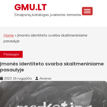
Skip
GMU.LT
to
content
Straipsnių katalogas įvairiomis temomis
Home
»
Įmonės identiteto svarba skaitmeniniame
pasaulyje
Paslaugos
Įmonės identiteto svarba skaitmeniniame
pasaulyje
2023 16 rugpjūčio
Aivaras