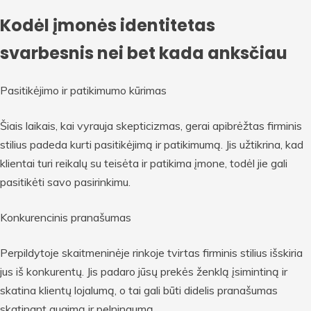
Kodėl įmonės identitetas
svarbesnis nei bet kada anksčiau
Pasitikėjimo ir patikimumo kūrimas
Šiais laikais, kai vyrauja skepticizmas, gerai apibrėžtas firminis
stilius padeda kurti pasitikėjimą ir patikimumą. Jis užtikrina, kad
klientai turi reikalų su teisėta ir patikima įmone, todėl jie gali
pasitikėti savo pasirinkimu.
Konkurencinis pranašumas
Perpildytoje skaitmeninėje rinkoje tvirtas firminis stilius išskiria
jus iš konkurentų. Jis padaro jūsų prekės ženklą įsimintiną ir
skatina klientų lojalumą, o tai gali būti didelis pranašumas
skatinant augimą ir pelningumą.