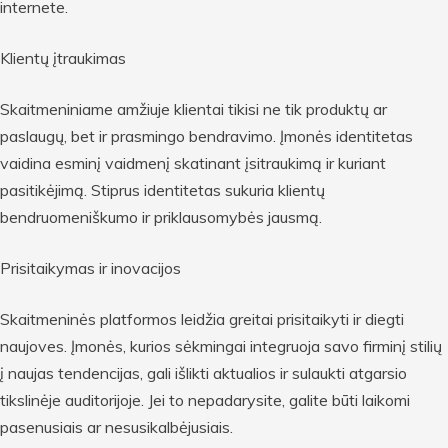
internete.
Klientų įtraukimas
Skaitmeniniame amžiuje klientai tikisi ne tik produktų ar
paslaugų, bet ir prasmingo bendravimo. Įmonės identitetas
vaidina esminį vaidmenį skatinant įsitraukimą ir kuriant
pasitikėjimą. Stiprus identitetas sukuria klientų
bendruomeniškumo ir priklausomybės jausmą.
Prisitaikymas ir inovacijos
Skaitmeninės platformos leidžia greitai prisitaikyti ir diegti
naujoves. Įmonės, kurios sėkmingai integruoja savo firminį stilių
į naujas tendencijas, gali išlikti aktualios ir sulaukti atgarsio
tikslinėje auditorijoje. Jei to nepadarysite, galite būti laikomi
pasenusiais ar nesusikalbėjusiais.