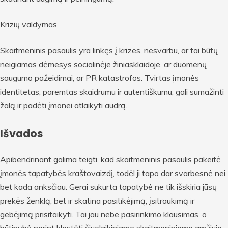
Krizių valdymas
Skaitmeninis pasaulis yra linkęs į krizes, nesvarbu, ar tai būtų
neigiamas dėmesys socialinėje žiniasklaidoje, ar duomenų
saugumo pažeidimai, ar PR katastrofos. Tvirtas įmonės
identitetas, paremtas skaidrumu ir autentiškumu, gali sumažinti
žalą ir padėti įmonei atlaikyti audrą.
Išvados
Apibendrinant galima teigti, kad skaitmeninis pasaulis pakeitė
įmonės tapatybės kraštovaizdį, todėl ji tapo dar svarbesnė nei
bet kada anksčiau. Gerai sukurta tapatybė ne tik išskiria jūsų
prekės ženklą, bet ir skatina pasitikėjimą, įsitraukimą ir
gebėjimą prisitaikyti. Tai jau nebe pasirinkimo klausimas, o