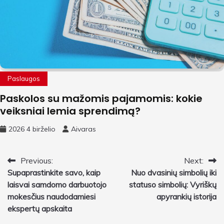
Paslaugos
Paskolos su mažomis pajamomis: kokie
veiksniai lemia sprendimą?
2026 4 birželio
Aivaras
Navigacija
Previous:
Next:
Supaprastinkite savo, kaip
Nuo dvasinių simbolių iki
tarp
laisvai samdomo darbuotojo
statuso simbolių: Vyriškų
įrašų
mokesčius naudodamiesi
apyrankių istorija
ekspertų apskaita