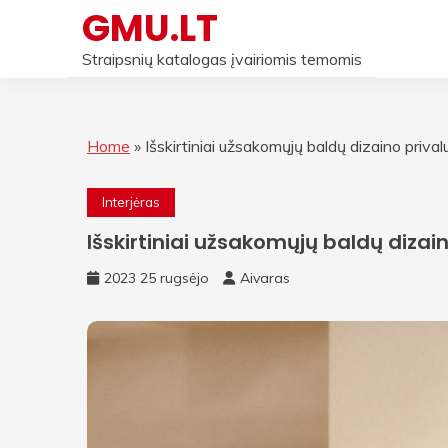
Skip
GMU.LT
to
content
Straipsnių katalogas įvairiomis temomis
Home
»
Išskirtiniai užsakomųjų baldų dizaino priva
Interjėras
Išskirtiniai užsakomųjų baldų dizai
2023 25 rugsėjo
Aivaras