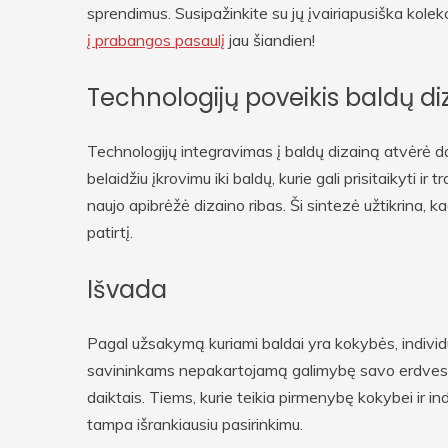
sprendimus. Susipažinkite su jų įvairiapusiška kolek
į prabangos pasaulį
jau šiandien!
Technologijų poveikis baldų di
Technologijų integravimas į baldų dizainą atvėrė d
belaidžiu įkrovimu iki baldų, kurie gali prisitaikyti i
naujo apibrėžė dizaino ribas. Ši sintezė užtikrina, ka
patirtį.
Išvada
Pagal užsakymą kuriami baldai yra kokybės, individ
savininkams nepakartojamą galimybę savo erdves pap
daiktais. Tiems, kurie teikia pirmenybę kokybei ir i
tampa išrankiausiu pasirinkimu.