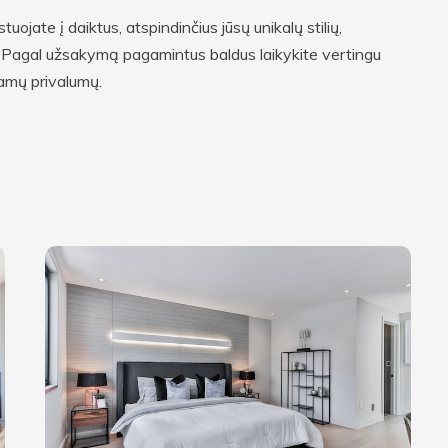
jate į daiktus, atspindinčius jūsų unikalų stilių,
us. Pagal užsakymą pagamintus baldus laikykite vertingu
iamų privalumų.