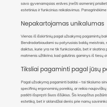
savo gyvenamąsias erdves įnešti asmeninį prisilietim
estetinius ir funkcinius reikalavimus. Panagrinėki
Nepakartojamas unikalumas
Vienas iš išskirtinių pagal užsakymą pagamintų bal
Bendradarbiaudami su patyrusiais baldų meistrais, na
daiktus, kurie yra ne tik funkcionalūs, bet ir skatina
matmenis užtikrina, kad galutinis gaminys iš tiesų a
Tiksliai pagaminti pagal jūsų
Pagal užsakymą pagaminti baldai – tai tikslumo sino
specifinių ergonominių poreikių, ar reikia naujoviš
padėti išspręsti šiuos iššūkius. Šis kruopštus požiūr
estetiką, bet ir sklandžiai derės prie namų savinin