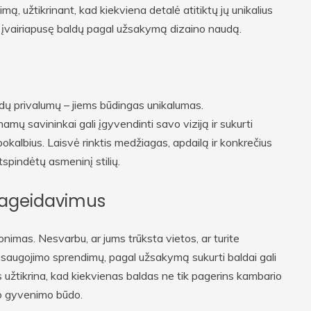
ą, užtikrinant, kad kiekviena detalė atitiktų jų unikalius
me įvairiapusę baldų pagal užsakymą dizaino naudą.
dų privalumų – jiems būdingas unikalumas.
mų savininkai gali įgyvendinti savo viziją ir sukurti
 pokalbius. Laisvė rinktis medžiagas, apdailą ir konkrečius
tspindėtų asmeninį stilių.
 pageidavimus
nimas. Nesvarbu, ar jums trūksta vietos, ar turite
kų saugojimo sprendimų, pagal užsakymą sukurti baldai gali
is užtikrina, kad kiekvienas baldas ne tik pagerins kambario
ko gyvenimo būdo.