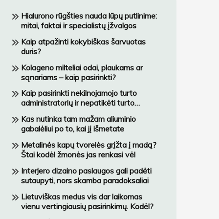
Hialurono rūgšties nauda lūpų putlinime:
mitai, faktai ir specialistų įžvalgos
Kaip atpažinti kokybiškas šarvuotas
duris?
Kolageno milteliai odai, plaukams ar
sąnariams – kaip pasirinkti?
Kaip pasirinkti nekilnojamojo turto
administratorių ir nepatikėti turto
netinkamai įmonei?
Kas nutinka tam mažam aliuminio
gabalėliui po to, kai jį išmetate
Metalinės kapų tvorelės grįžta į madą?
Štai kodėl žmonės jas renkasi vėl
Interjero dizaino paslaugos gali padėti
sutaupyti, nors skamba paradoksaliai
Lietuviškas medus vis dar laikomas
vienu vertingiausių pasirinkimų. Kodėl?