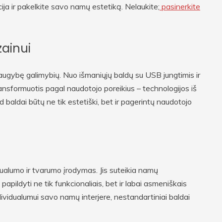
cija ir pakelkite savo namų estetiką. Nelaukite;
pasinerkite
zainui
augybę galimybių. Nuo išmaniųjų baldų su USB jungtimis ir
r transformuotis pagal naudotojo poreikius – technologijos iš
d baldai būtų ne tik estetiški, bet ir pagerintų naudotojo
ualumo ir tvarumo įrodymas. Jis suteikia namų
ildyti ne tik funkcionaliais, bet ir labai asmeniškais
ndividualumui savo namų interjere, nestandartiniai baldai