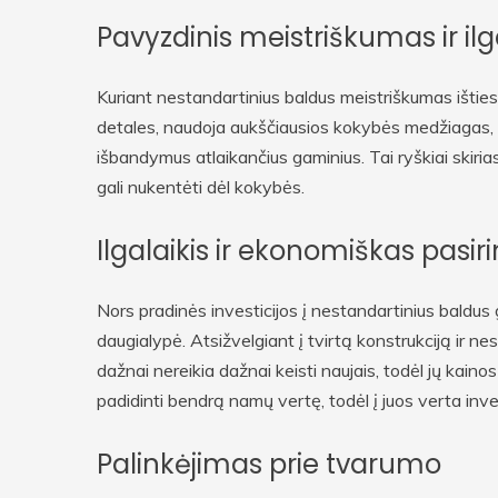
Pavyzdinis meistriškumas ir 
Kuriant nestandartinius baldus meistriškumas išties 
detales, naudoja aukščiausios kokybės medžiagas, ka
išbandymus atlaikančius gaminius. Tai ryškiai skiri
gali nukentėti dėl kokybės.
Ilgalaikis ir ekonomiškas pasi
Nors pradinės investicijos į nestandartinius baldus g
daugialypė. Atsižvelgiant į tvirtą konstrukciją ir
dažnai nereikia dažnai keisti naujais, todėl jų kainos
padidinti bendrą namų vertę, todėl į juos verta inve
Palinkėjimas prie tvarumo