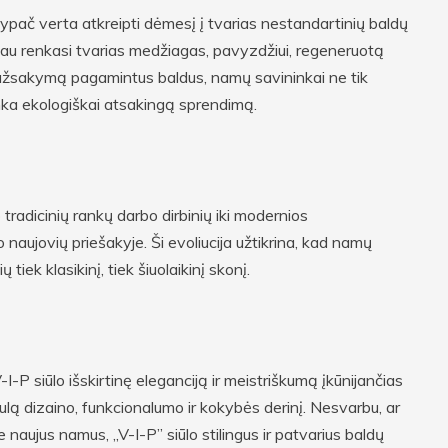
pač verta atkreipti dėmesį į tvarias nestandartinių baldų
niau renkasi tvarias medžiagas, pavyzdžiui, regeneruotą
užsakymą pagamintus baldus, namų savininkai ne tik
ka ekologiškai atsakingą sprendimą.
radicinių rankų darbo dirbinių iki modernios
ujovių priešakyje. Ši evoliucija užtikrina, kad namų
ių tiek klasikinį, tiek šiuolaikinį skonį.
I-P siūlo išskirtinę eleganciją ir meistriškumą įkūnijančias
lą dizaino, funkcionalumo ir kokybės derinį. Nesvarbu, ar
naujus namus, „V-I-P” siūlo stilingus ir patvarius baldų