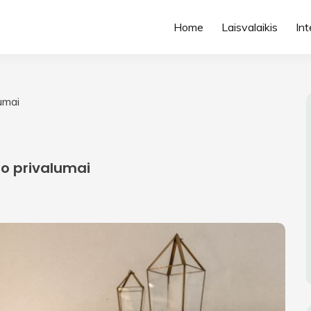
Home
Laisvalaikis
Int
lumai
no privalumai