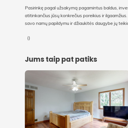
Pasirinkę pagal užsakymą pagamintus baldus, investuo
atitinkančius jūsų konkrečius poreikius ir ilgaamži
savo namų papildymu ir džiaukitės daugybe jų teik
(
)
Jums taip pat patiks