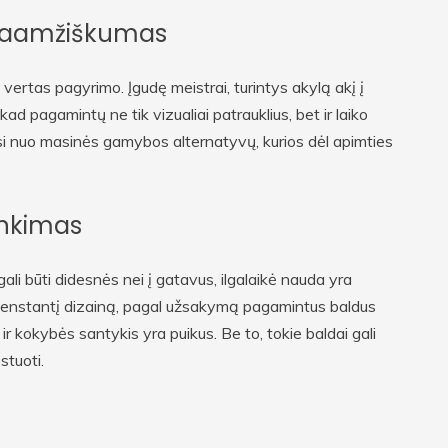
ilgaamžiškumas
vertas pagyrimo. Įgudę meistrai, turintys akylą akį į
d pagamintų ne tik vizualiai patrauklius, bet ir laiko
asi nuo masinės gamybos alternatyvų, kurios dėl apimties
rinkimas
ali būti didesnės nei į gatavus, ilgalaikė nauda yra
 nesenstantį dizainą, pagal užsakymą pagamintus baldus
 ir kokybės santykis yra puikus. Be to, tokie baldai gali
stuoti.