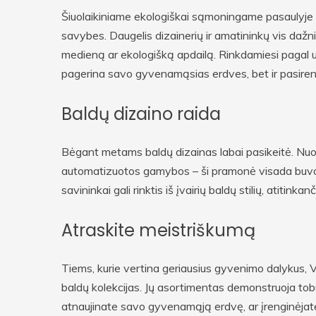
Šiuolaikiniame ekologiškai sąmoningame pasaulyje y
savybes. Daugelis dizainerių ir amatininkų vis daž
medieną ar ekologišką apdailą. Rinkdamiesi pagal 
pagerina savo gyvenamąsias erdves, bet ir pasiren
Baldų dizaino raida
Bėgant metams baldų dizainas labai pasikeitė. Nuo t
automatizuotos gamybos – ši pramonė visada buvo na
savininkai gali rinktis iš įvairių baldų stilių, atitinkanč
Atraskite meistriškumą
Tiems, kurie vertina geriausius gyvenimo dalykus, V-
baldų kolekcijas. Jų asortimentas demonstruoja tobu
atnaujinate savo gyvenamąją erdvę, ar įrenginėjate 