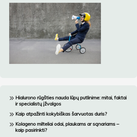
Hialurono rūgšties nauda lūpų putlinime: mitai, faktai
ir specialistų įžvalgos
Kaip atpažinti kokybiškas šarvuotas duris?
Kolageno milteliai odai, plaukams ar sąnariams –
kaip pasirinkti?