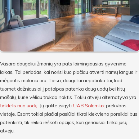
Vasara daugeliui žmonių yra pats laimingiausias gyvenimo
laikas. Tai periodas, kai norisi kuo plačiau atverti namų langus ir
mėgautis maloniu oru. Tiesa, daugeliui nepatinka tai, kad
tuomet dažniausiai į patalpas patenka daug uodų bei kitų
mašalų, kurie vėliau trukdo naktis. Tokiu atveju alternatyva yra
tinklelis nuo uodų
. Jų galite įsigyti
UAB Solemlux
prekybos
vietoje. Esant tokiai plačiai pasiūlai tikrai kiekvieno poreikiai bus
patenkinti, tik reikia ieškoti opcijos, kuri geriausiai tinka jūsų
atveju.