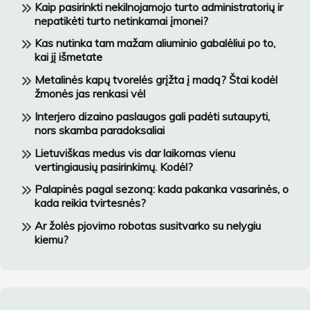
Kaip pasirinkti nekilnojamojo turto administratorių ir
nepatikėti turto netinkamai įmonei?
Kas nutinka tam mažam aliuminio gabalėliui po to,
kai jį išmetate
Metalinės kapų tvorelės grįžta į madą? Štai kodėl
žmonės jas renkasi vėl
Interjero dizaino paslaugos gali padėti sutaupyti,
nors skamba paradoksaliai
Lietuviškas medus vis dar laikomas vienu
vertingiausių pasirinkimų. Kodėl?
Palapinės pagal sezoną: kada pakanka vasarinės, o
kada reikia tvirtesnės?
Ar žolės pjovimo robotas susitvarko su nelygiu
kiemu?