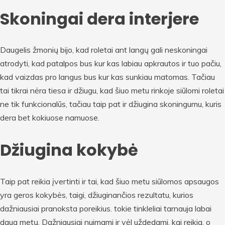
Skoningai dera interjere
Daugelis žmonių bijo, kad roletai ant langų gali neskoningai
atrodyti, kad patalpos bus kur kas labiau apkrautos ir tuo pačiu,
kad vaizdas pro langus bus kur kas sunkiau matomas. Tačiau
tai tikrai nėra tiesa ir džiugu, kad šiuo metu rinkoje siūlomi roletai
ne tik funkcionalūs, tačiau taip pat ir džiugina skoningumu, kuris
dera bet kokiuose namuose.
Džiugina kokybė
Taip pat reikia įvertinti ir tai, kad šiuo metu siūlomos apsaugos
yra geros kokybės, taigi, džiuginančios rezultatu, kurios
dažniausiai pranoksta poreikius. tokie tinkleliai tarnauja labai
daug metų. Dažniausiai nuimami ir vėl uždedami, kai reikia, o