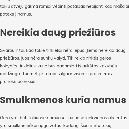
tokiu atveju galima ramiai vėdinti patalpas nebijant, kad mašalai
pateks į namus.
Nereikia daug priežiūros
Svarbu ir tai, kad tokie tinkleliai nėra lepūs. Jiems nereikia daug
priežiūros, juos nėra sunku valyti. Tik reikia rinktis geros
kokybės tinklelius, kurie bus pagaminti iš aukštos kokybės
medžiagų. Tuomet jie tarnaus ilgai ir visomis prasmėmis
pranoks poreikius.
Smulkmenos kuria namus
Gera yra būti tokiuose namuose, kuriuose kiekvienas akcentas
yra smulkmeniškai apgalvotas. kadangi šiuo metu tokių