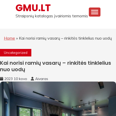
Skip
GMU.LT
to
content
Straipsnių katalogas įvairiomis temomis
Home
»
Kai norisi ramių vasarų – rinkitės tinklelius nuo uodų
Uncategorized
Kai norisi ramių vasarų – rinkitės tinklelius
nuo uodų
2023 10 kovo
Aivaras