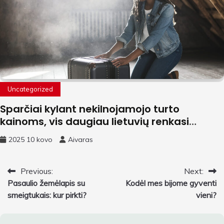
Uncategorized
Sparčiai kylant nekilnojamojo turto
kainoms, vis daugiau lietuvių renkasi
gyvenimą užsienyje – kaip persikraustyti
2025 10 kovo
Aivaras
be streso?
Navigacija
Previous:
Next:
Pasaulio žemėlapis su
Kodėl mes bijome gyventi
tarp
smeigtukais: kur pirkti?
vieni?
įrašų