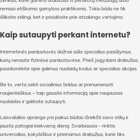
ženklus, kurie gamina drabužius iš perdirbtų medžiagų arba
remiasi etiškomis gamybos praktikomis. Tokiu būdu ne tik
išliksite stilingi, bet ir prisidėsite prie atsakingo vartojimo.
Kaip sutaupyti perkant internetu?
Internetinės parduotuvės dažnai siūlo specialius pasiūlymus,
kurių nerasite fizinėse parduotuvėse. Prieš įsigydami drabužius,
pasidomėkite apie galimus nuolaidų kodus ar specialias akcijas.
Be to, verta sekti socialinius tinklus ar prenumeruoti
naujienlaiškius – taip gausite informaciją apie naujausias
nuolaidas ir galėsite sutaupyti.
Laisvalaikio apranga yra puikus būdas išreikšti savo stilių ir
jaustis patogiai kiekvieną dieną. Svarbiausia – rinktis
universalius, kokybiškus ir prieinamus drabužius, kurie tiks