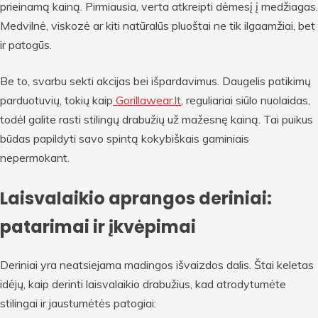
prieinamą kainą. Pirmiausia, verta atkreipti dėmesį į medžiagas.
Medvilnė, viskozė ar kiti natūralūs pluoštai ne tik ilgaamžiai, bet
ir patogūs.
Be to, svarbu sekti akcijas bei išpardavimus. Daugelis patikimų
parduotuvių, tokių kaip
Gorillawear.lt
, reguliariai siūlo nuolaidas,
todėl galite rasti stilingų drabužių už mažesnę kainą. Tai puikus
būdas papildyti savo spintą kokybiškais gaminiais
nepermokant.
Laisvalaikio aprangos deriniai:
patarimai ir įkvėpimai
Deriniai yra neatsiejama madingos išvaizdos dalis. Štai keletas
idėjų, kaip derinti laisvalaikio drabužius, kad atrodytumėte
stilingai ir jaustumėtės patogiai: