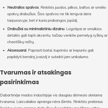
Neutralios spalvos
. Rinkitės juodos, pilkos, baltos ar smėlio
spalvų drabužius. Šios spalvos ne tik lengvai dera
tarpusavyje, bet ir kuria prabangos įspūdį.
Drabužiai su minimalistiniu dizainu
. Logotipai ar smulkios
detalės gali tapti akcentu, tačiau venkite pernelyg ryškių ar
chaotiškų raštų.
Aksesuarai
. Paprasti batai, kuprinės ar kepurės gali
papildyti bendrą įvaizdį ir suteikti jam unikalumo.
Tvarumas ir atsakingas
pasirinkimas
Dabartinėje mados industrijoje vis daugiau dėmesio skiriama
tvarumui. Laisvalaikio apranga nėra išimtis. Rinkitės prekinius