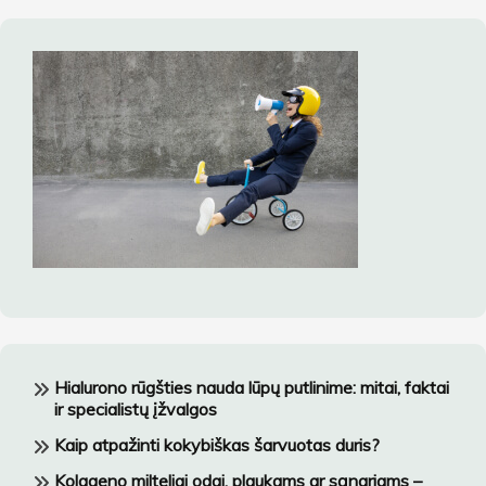
Hialurono rūgšties nauda lūpų putlinime: mitai, faktai
ir specialistų įžvalgos
Kaip atpažinti kokybiškas šarvuotas duris?
Kolageno milteliai odai, plaukams ar sąnariams –