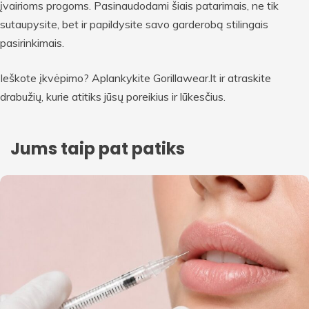
įvairioms progoms. Pasinaudodami šiais patarimais, ne tik
sutaupysite, bet ir papildysite savo garderobą stilingais
pasirinkimais.
Ieškote įkvėpimo? Aplankykite
Gorillawear.lt ir atraskite
drabužių, kurie atitiks jūsų poreikius ir lūkesčius.
Jums taip pat patiks