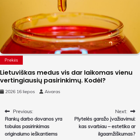
Prekės
Lietuviškas medus vis dar laikomas vienu
vertingiausių pasirinkimų. Kodėl?
2026 16 liepos
Aivaras
Navigacija
Previous:
Next:
Rankų darbo dovanos yra
Plytelės garažo įvažiavimui:
tarp
tobulas pasirinkimas
kas svarbiau – estetika ar
įrašų
originalumo ieškantiems
ilgaamžiškumas?