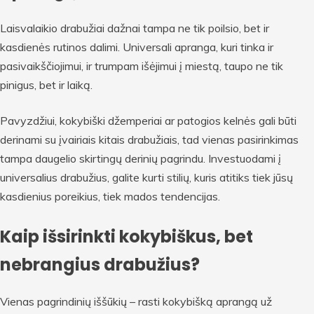
Laisvalaikio drabužiai dažnai tampa ne tik poilsio, bet ir
kasdienės rutinos dalimi. Universali apranga, kuri tinka ir
pasivaikščiojimui, ir trumpam išėjimui į miestą, taupo ne tik
pinigus, bet ir laiką.
Pavyzdžiui, kokybiški džemperiai ar patogios kelnės gali būti
derinami su įvairiais kitais drabužiais, tad vienas pasirinkimas
tampa daugelio skirtingų derinių pagrindu. Investuodami į
universalius drabužius, galite kurti stilių, kuris atitiks tiek jūsų
kasdienius poreikius, tiek mados tendencijas.
Kaip išsirinkti kokybiškus, bet
nebrangius drabužius?
Vienas pagrindinių iššūkių – rasti kokybišką aprangą už