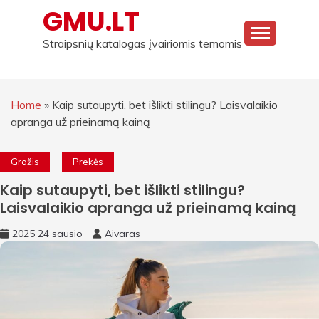
Skip
GMU.LT
to
content
Straipsnių katalogas įvairiomis temomis
Home
»
Kaip sutaupyti, bet išlikti stilingu? Laisvalaikio
apranga už prieinamą kainą
Grožis
Prekės
Kaip sutaupyti, bet išlikti stilingu?
Laisvalaikio apranga už prieinamą kainą
2025 24 sausio
Aivaras