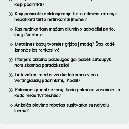
kaip pasirinkti?
Kaip pasirinkti nekilnojamojo turto administratorių ir
nepatikėti turto netinkamai įmonei?
Kas nutinka tam mažam aliuminio gabalėliui po to,
kai jį išmetate
Metalinės kapų tvorelės grįžta į madą? Štai kodėl
žmonės jas renkasi vėl
Interjero dizaino paslaugos gali padėti sutaupyti,
nors skamba paradoksaliai
Lietuviškas medus vis dar laikomas vienu
vertingiausių pasirinkimų. Kodėl?
Palapinės pagal sezoną: kada pakanka vasarinės, o
kada reikia tvirtesnės?
Ar žolės pjovimo robotas susitvarko su nelygiu
kiemu?