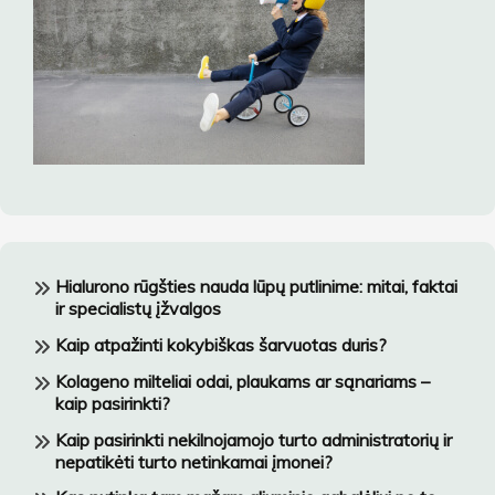
Hialurono rūgšties nauda lūpų putlinime: mitai, faktai
ir specialistų įžvalgos
Kaip atpažinti kokybiškas šarvuotas duris?
Kolageno milteliai odai, plaukams ar sąnariams –
kaip pasirinkti?
Kaip pasirinkti nekilnojamojo turto administratorių ir
nepatikėti turto netinkamai įmonei?