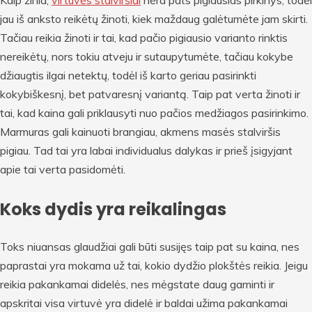
jau iš anksto reikėtų žinoti, kiek maždaug galėtumėte jam skirti.
Tačiau reikia žinoti ir tai, kad pačio pigiausio varianto rinktis
nereikėtų, nors tokiu atveju ir sutaupytumėte, tačiau kokybe
džiaugtis ilgai netektų, todėl iš karto geriau pasirinkti
kokybiškesnį, bet patvaresnį variantą. Taip pat verta žinoti ir
tai, kad kaina gali priklausyti nuo pačios medžiagos pasirinkimo.
Marmuras gali kainuoti brangiau, akmens masės stalviršis
pigiau. Tad tai yra labai individualus dalykas ir prieš įsigyjant
apie tai verta pasidomėti.
Koks dydis yra reikalingas
Toks niuansas glaudžiai gali būti susijęs taip pat su kaina, nes
paprastai yra mokama už tai, kokio dydžio plokštės reikia. Jeigu
reikia pakankamai didelės, nes mėgstate daug gaminti ir
apskritai visa virtuvė yra didelė ir baldai užima pakankamai