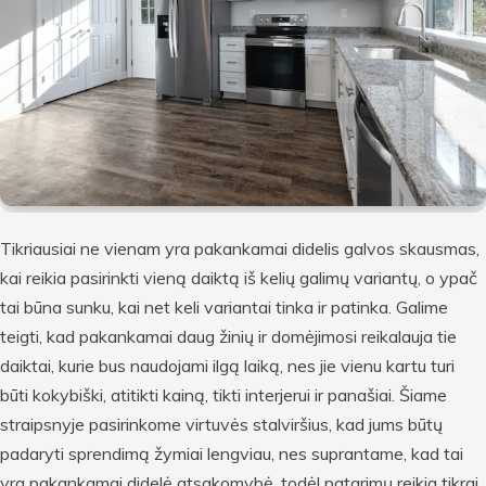
Tikriausiai ne vienam yra pakankamai didelis galvos skausmas,
kai reikia pasirinkti vieną daiktą iš kelių galimų variantų, o ypač
tai būna sunku, kai net keli variantai tinka ir patinka. Galime
teigti, kad pakankamai daug žinių ir domėjimosi reikalauja tie
daiktai, kurie bus naudojami ilgą laiką, nes jie vienu kartu turi
būti kokybiški, atitikti kainą, tikti interjerui ir panašiai. Šiame
straipsnyje pasirinkome virtuvės stalviršius, kad jums būtų
padaryti sprendimą žymiai lengviau, nes suprantame, kad tai
yra pakankamai didelė atsakomybė, todėl patarimų reikia tikrai