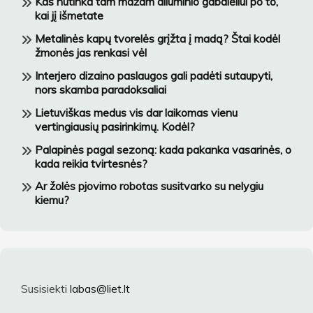
Kas nutinka tam mažam aliuminio gabalėliui po to,
kai jį išmetate
Metalinės kapų tvorelės grįžta į madą? Štai kodėl
žmonės jas renkasi vėl
Interjero dizaino paslaugos gali padėti sutaupyti,
nors skamba paradoksaliai
Lietuviškas medus vis dar laikomas vienu
vertingiausių pasirinkimų. Kodėl?
Palapinės pagal sezoną: kada pakanka vasarinės, o
kada reikia tvirtesnės?
Ar žolės pjovimo robotas susitvarko su nelygiu
kiemu?
Susisiekti
labas@liet.lt