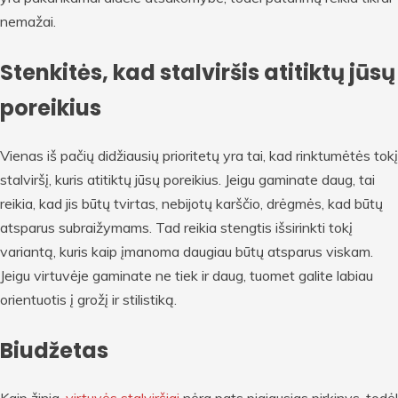
nemažai.
Stenkitės, kad stalviršis atitiktų jūsų
poreikius
Vienas iš pačių didžiausių prioritetų yra tai, kad rinktumėtės tokį
stalviršį, kuris atitiktų jūsų poreikius. Jeigu gaminate daug, tai
reikia, kad jis būtų tvirtas, nebijotų karščio, drėgmės, kad būtų
atsparus subraižymams. Tad reikia stengtis išsirinkti tokį
variantą, kuris kaip įmanoma daugiau būtų atsparus viskam.
Jeigu virtuvėje gaminate ne tiek ir daug, tuomet galite labiau
orientuotis į grožį ir stilistiką.
Biudžetas
Kaip žinia,
virtuvės stalviršiai
nėra pats pigiausias pirkinys, todėl