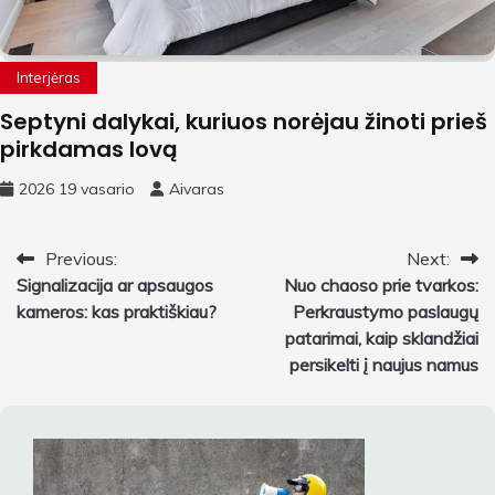
Interjėras
Septyni dalykai, kuriuos norėjau žinoti prieš
pirkdamas lovą
2026 19 vasario
Aivaras
Navigacija
Previous:
Next:
Signalizacija ar apsaugos
Nuo chaoso prie tvarkos:
tarp
kameros: kas praktiškiau?
Perkraustymo paslaugų
įrašų
patarimai, kaip sklandžiai
persikelti į naujus namus