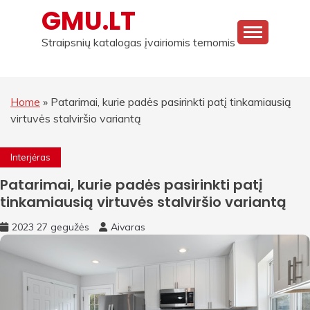
Skip
GMU.LT
to
content
Straipsnių katalogas įvairiomis temomis
Home
»
Patarimai, kurie padės pasirinkti patį tinkamiausią
virtuvės stalviršio variantą
Interjėras
Patarimai, kurie padės pasirinkti patį
tinkamiausią virtuvės stalviršio variantą
2023 27 gegužės
Aivaras