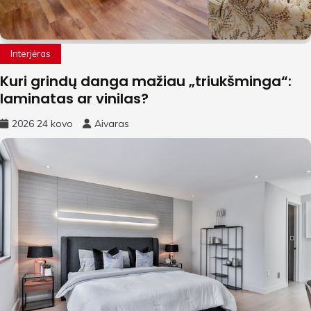
Interjėras
Kuri grindų danga mažiau „triukšminga“:
laminatas ar vinilas?
2026 24 kovo
Aivaras