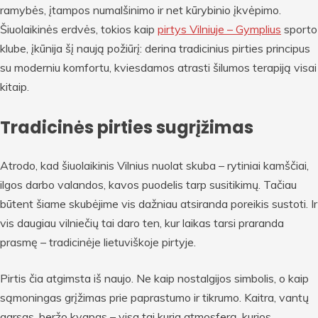
ramybės, įtampos numalšinimo ir net kūrybinio įkvėpimo.
Šiuolaikinės erdvės, tokios kaip
pirtys Vilniuje – Gymplius
sporto
klube, įkūnija šį naują požiūrį: derina tradicinius pirties principus
su moderniu komfortu, kviesdamos atrasti šilumos terapiją visai
kitaip.
Tradicinės pirties sugrįžimas
Atrodo, kad šiuolaikinis Vilnius nuolat skuba – rytiniai kamščiai,
ilgos darbo valandos, kavos puodelis tarp susitikimų. Tačiau
būtent šiame skubėjime vis dažniau atsiranda poreikis sustoti. Ir
vis daugiau vilniečių tai daro ten, kur laikas tarsi praranda
prasmę – tradicinėje lietuviškoje pirtyje.
Pirtis čia atgimsta iš naujo. Ne kaip nostalgijos simbolis, o kaip
sąmoningas grįžimas prie paprastumo ir tikrumo. Kaitra, vantų
garsas, beržo kvapas – visa tai kuria atmosferą, kurios