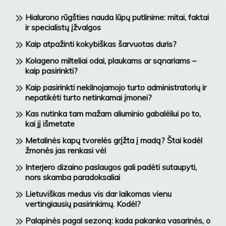
Hialurono rūgšties nauda lūpų putlinime: mitai, faktai
ir specialistų įžvalgos
Kaip atpažinti kokybiškas šarvuotas duris?
Kolageno milteliai odai, plaukams ar sąnariams –
kaip pasirinkti?
Kaip pasirinkti nekilnojamojo turto administratorių ir
nepatikėti turto netinkamai įmonei?
Kas nutinka tam mažam aliuminio gabalėliui po to,
kai jį išmetate
Metalinės kapų tvorelės grįžta į madą? Štai kodėl
žmonės jas renkasi vėl
Interjero dizaino paslaugos gali padėti sutaupyti,
nors skamba paradoksaliai
Lietuviškas medus vis dar laikomas vienu
vertingiausių pasirinkimų. Kodėl?
Palapinės pagal sezoną: kada pakanka vasarinės, o