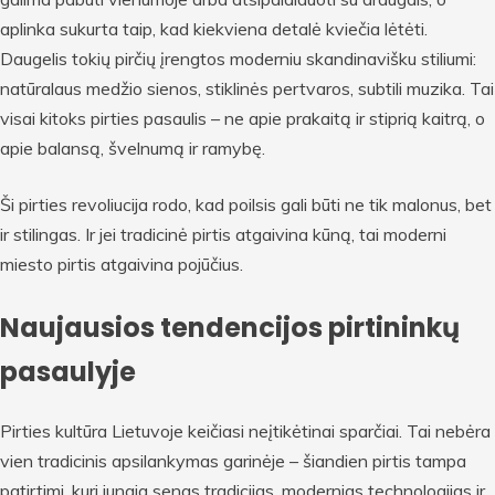
aplinka sukurta taip, kad kiekviena detalė kviečia lėtėti.
Daugelis tokių pirčių įrengtos moderniu skandinavišku stiliumi:
natūralaus medžio sienos, stiklinės pertvaros, subtili muzika. Tai
visai kitoks pirties pasaulis – ne apie prakaitą ir stiprią kaitrą, o
apie balansą, švelnumą ir ramybę.
Ši pirties revoliucija rodo, kad poilsis gali būti ne tik malonus, bet
ir stilingas. Ir jei tradicinė pirtis atgaivina kūną, tai moderni
miesto pirtis atgaivina pojūčius.
Naujausios tendencijos pirtininkų
pasaulyje
Pirties kultūra Lietuvoje keičiasi neįtikėtinai sparčiai. Tai nebėra
vien tradicinis apsilankymas garinėje – šiandien pirtis tampa
patirtimi, kuri jungia senas tradicijas, modernias technologijas ir