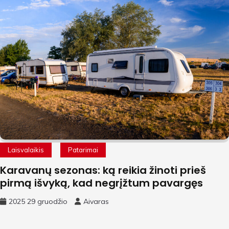
Laisvalaikis
Patarimai
Karavanų sezonas: ką reikia žinoti prieš
pirmą išvyką, kad negrįžtum pavargęs
2025 29 gruodžio
Aivaras