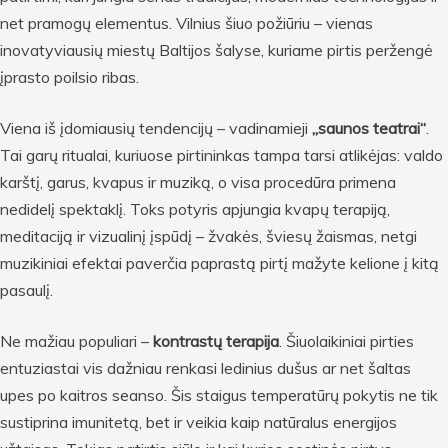
net pramogų elementus. Vilnius šiuo požiūriu – vienas
inovatyviausių miestų Baltijos šalyse, kuriame pirtis peržengė
įprasto poilsio ribas.
Viena iš įdomiausių tendencijų – vadinamieji
„saunos teatrai“
.
Tai garų ritualai, kuriuose pirtininkas tampa tarsi atlikėjas: valdo
karštį, garus, kvapus ir muziką, o visa procedūra primena
nedidelį spektaklį. Toks potyris apjungia kvapų terapiją,
meditaciją ir vizualinį įspūdį – žvakės, šviesų žaismas, netgi
muzikiniai efektai paverčia paprastą pirtį mažyte kelione į kitą
pasaulį.
Ne mažiau populiari –
kontrastų terapija
. Šiuolaikiniai pirties
entuziastai vis dažniau renkasi ledinius dušus ar net šaltas
upes po kaitros seanso. Šis staigus temperatūrų pokytis ne tik
sustiprina imunitetą, bet ir veikia kaip natūralus energijos