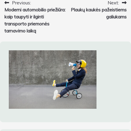
Navigacija
Previous:
Next:
Moderni automobilio priežiūra:
Plaukų kaukės pažeistiems
tarp
kaip taupyti ir ilginti
galiukams
įrašų
transporto priemonės
tarnavimo laiką