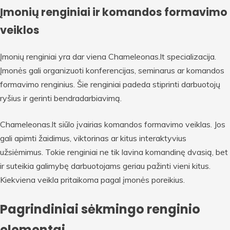
Įmonių renginiai ir komandos formavimo
veiklos
Įmonių renginiai yra dar viena Chameleonas.lt specializacija.
Įmonės gali organizuoti konferencijas, seminarus ar komandos
formavimo renginius. Šie renginiai padeda stiprinti darbuotojų
ryšius ir gerinti bendradarbiavimą.
Chameleonas.lt siūlo įvairias komandos formavimo veiklas. Jos
gali apimti žaidimus, viktorinas ar kitus interaktyvius
užsiėmimus. Tokie renginiai ne tik lavina komandinę dvasią, bet
ir suteikia galimybę darbuotojams geriau pažinti vieni kitus.
Kiekviena veikla pritaikoma pagal įmonės poreikius.
Pagrindiniai sėkmingo renginio
elementai