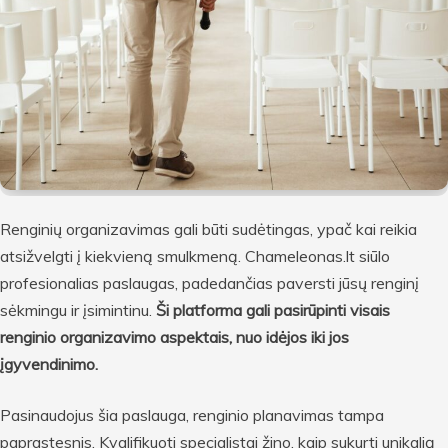
Renginių organizavimas gali būti sudėtingas, ypač kai reikia
atsižvelgti į kiekvieną smulkmeną. Chameleonas.lt siūlo
profesionalias paslaugas, padedančias paversti jūsų renginį
sėkmingu ir įsimintinu.
Ši platforma gali pasirūpinti visais
renginio organizavimo aspektais, nuo idėjos iki jos
įgyvendinimo.
Pasinaudojus šia paslauga, renginio planavimas tampa
paprastesnis. Kvalifikuoti specialistai žino, kaip sukurti unikalią