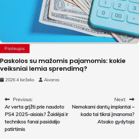
Paslaugos
Paskolos su mažomis pajamomis: kokie
veiksniai lemia sprendimą?
2026 4 birželio
Aivaras
Navigacija
Previous:
Next:
Ar verta grįžti prie naudoto
Nemokami dantų implantai –
tarp
PS4 2025-aisiais? Žaidėjai ir
kada tai tikrai įmanoma?
įrašų
technikos fanai pasidalijo
Atsako gydytoja
patirtimis