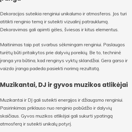
Dekoracijos suteikia renginiui unikalumo ir atmosferos. Jos turi
atitikti renginio temą ir suteikti vizualinį patrauklumą.
Dekoravimas gali apimti gėles, šviesas ir kitus elementus.
Maitinimas taip pat svarbus sėkmingam renginiui. Paslaugos
turėtų būti pritaikytos prie dalyvių poreikių. Be to, techninė
įranga yra būtina, kad renginys vyktų sklandžiai. Gera garso ir
vaizdo įranga padeda pasiekti norimą rezultatą.
Muzikantai, DJ ir gyvos muzikos atlikėjai
Muzikantai ir DJ gali suteikti energijos ir džiaugsmo renginiui.
Pasirinkimas priklauso nuo renginio pobūdžio ir dalyvių
skaičiaus. Gyvos muzikos atlikėjai gali sukurti ypatingą
atmosferą ir suteikti unikalų potyrį.