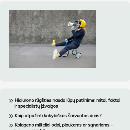
Hialurono rūgšties nauda lūpų putlinime: mitai, faktai
ir specialistų įžvalgos
Kaip atpažinti kokybiškas šarvuotas duris?
Kolageno milteliai odai, plaukams ar sąnariams –