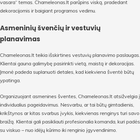
vasara“ temas. Chameleonas.lt parūpins viską, pradedant
dekoracijomis ir baigiant programos vedimu.
Asmeninių švenčių ir vestuvių
planavimas
Chameleonas.lt teikia išskirtines vestuvių planavimo paslaugas.
Klientai gauna galimybę pasirinkti vietą, maistą ir dekoracijas.
Įmonė padeda suplanuoti detales, kad kiekviena šventė būtų
ypatinga.
Organizuojant asmenines šventes, Chameleonas.lt atsižvelgia į
individualius pageidavimus. Nesvarbu, ar tai būtų gimtadienis,
krikštynos ar kitas svarbus įvykis, kiekvienas renginys turi savo
braižą. Klientai gali pasikliauti profesionalia komanda, kuri padės
su viskuo – nuo idėjų kūrimo iki renginio įgyvendinimo.