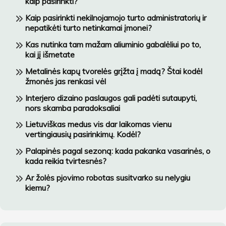
kaip pasirinkti?
Kaip pasirinkti nekilnojamojo turto administratorių ir
nepatikėti turto netinkamai įmonei?
Kas nutinka tam mažam aliuminio gabalėliui po to,
kai jį išmetate
Metalinės kapų tvorelės grįžta į madą? Štai kodėl
žmonės jas renkasi vėl
Interjero dizaino paslaugos gali padėti sutaupyti,
nors skamba paradoksaliai
Lietuviškas medus vis dar laikomas vienu
vertingiausių pasirinkimų. Kodėl?
Palapinės pagal sezoną: kada pakanka vasarinės, o
kada reikia tvirtesnės?
Ar žolės pjovimo robotas susitvarko su nelygiu
kiemu?