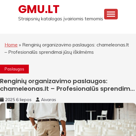
Skip
GMU.LT
to
content
Straipsnių katalogas įvairiomis temomis
Home
»
Renginių organizavimo paslaugos: chameleonas.lt
– Profesionalūs sprendimai jūsų iškilmėms
Paslaugos
Renginių organizavimo paslaugos:
chameleonas.lt – Profesionalūs sprendimai
jūsų iškilmėms
2025 6 liepos
Aivaras