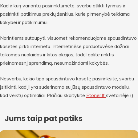
Kad ir kurį variantą pasirinktumėte, svarbu atlikti tyrimus ir
pasirinkti patikimus prekių ženklus, kurie pirmenybė teikiama
kokybei ir patikimumui.
Norintiems sutaupyti, visuomet rekomenduojame spausdintuvo
kasetes pirkti internetu. Internetinėse parduotuvėse dažnai
taikomos nuolaidos ir kitos akcijos, todėl galite rinktis
prieinamesnį sprendimą, nesumažindami kokybės.
Nesvarbu, kokio tipo spausdintuvo kasetę pasirinksite, svarbu
įsitikinti, kad ji yra suderinama su jūsų spausdintuvo modeliu,
kad veiktų optimaliai. Plačiau skaitykite
Etoner.lt
svetainėje
(
)
Jums taip pat patiks