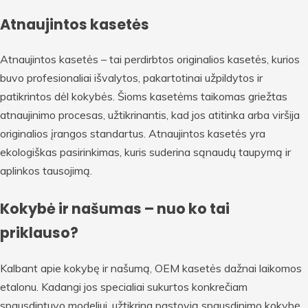
Atnaujintos kasetės
Atnaujintos kasetės – tai perdirbtos originalios kasetės, kurios
buvo profesionaliai išvalytos, pakartotinai užpildytos ir
patikrintos dėl kokybės. Šioms kasetėms taikomas griežtas
atnaujinimo procesas, užtikrinantis, kad jos atitinka arba viršija
originalios įrangos standartus. Atnaujintos kasetės yra
ekologiškas pasirinkimas, kuris suderina sąnaudų taupymą ir
aplinkos tausojimą.
Kokybė ir našumas – nuo ko tai
priklauso?
Kalbant apie kokybę ir našumą, OEM kasetės dažnai laikomos
etalonu. Kadangi jos specialiai sukurtos konkrečiam
spausdintuvo modeliui, užtikrina pastovią spausdinimo kokybę,