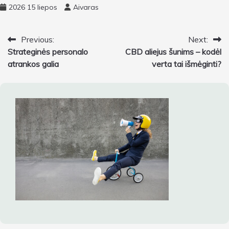
2026 15 liepos
Aivaras
Navigacija
Previous:
Next:
Strateginės personalo
CBD aliejus šunims – kodėl
tarp
atrankos galia
verta tai išmėginti?
įrašų