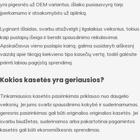
yra pigesnės už OEM variantus, išlaiko pusiausvyrą tarp
įperkamumo ir atsakomybės už aplinką.
Lyginant išlaidas, svarbu atsižvelgti į ilgalaikius veiksnius, tokius
kaip puslapių išeiga ir bendri spausdinimo reikalavimai.
Apskaičiavus vieno puslapio kainą, galima susidaryti aiškesnį
vaizdą apie tikrąją kiekvieno tipo kasečių vertę, todėl galėsite
priimti labiau pagrįstą sprendimą.
Kokios kasetės yra geriausios?
Tinkamiausios kasetės pasirinkimas priklauso nuo daugelio
veiksnių. Jei jums svarbi spausdinimo kokybė ir suderinamumas,
geresnis pasirinkimas gali būti originalios originalios kasetės. Jei
svarbu biudžetas, suderinamos arba pakartotinai pagamintos
kasetės gali būti ekonomiškesnis sprendimas.