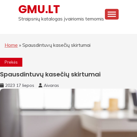
Skip
GMU.LT
to
content
Straipsnių katalogas įvairiomis temomis
Home
»
Spausdintuvų kasečių skirtumai
Prekės
Spausdintuvų kasečių skirtumai
2023 17 liepos
Aivaras