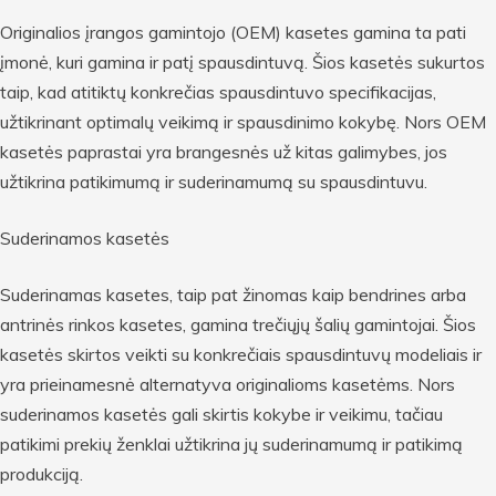
Originalios įrangos gamintojo (OEM) kasetes gamina ta pati
įmonė, kuri gamina ir patį spausdintuvą. Šios kasetės sukurtos
taip, kad atitiktų konkrečias spausdintuvo specifikacijas,
užtikrinant optimalų veikimą ir spausdinimo kokybę. Nors OEM
kasetės paprastai yra brangesnės už kitas galimybes, jos
užtikrina patikimumą ir suderinamumą su spausdintuvu.
Suderinamos kasetės
Suderinamas kasetes, taip pat žinomas kaip bendrines arba
antrinės rinkos kasetes, gamina trečiųjų šalių gamintojai. Šios
kasetės skirtos veikti su konkrečiais spausdintuvų modeliais ir
yra prieinamesnė alternatyva originalioms kasetėms. Nors
suderinamos kasetės gali skirtis kokybe ir veikimu, tačiau
patikimi prekių ženklai užtikrina jų suderinamumą ir patikimą
produkciją.