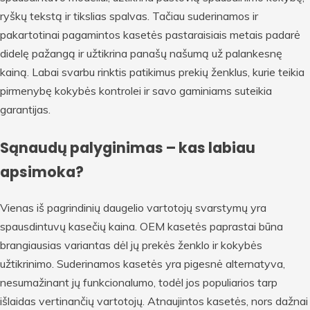
ryškų tekstą ir tikslias spalvas. Tačiau suderinamos ir
pakartotinai pagamintos kasetės pastaraisiais metais padarė
didelę pažangą ir užtikrina panašų našumą už palankesnę
kainą. Labai svarbu rinktis patikimus prekių ženklus, kurie teikia
pirmenybę kokybės kontrolei ir savo gaminiams suteikia
garantijas.
Sąnaudų palyginimas – kas labiau
apsimoka?
Vienas iš pagrindinių daugelio vartotojų svarstymų yra
spausdintuvų kasečių kaina. OEM kasetės paprastai būna
brangiausias variantas dėl jų prekės ženklo ir kokybės
užtikrinimo. Suderinamos kasetės yra pigesnė alternatyva,
nesumažinant jų funkcionalumo, todėl jos populiarios tarp
išlaidas vertinančių vartotojų. Atnaujintos kasetės, nors dažnai