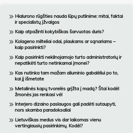
Hialurono rūgšties nauda lūpų putlinime: mitai, faktai
ir specialistų įžvalgos
Kaip atpažinti kokybiškas šarvuotas duris?
Kolageno milteliai odai, plaukams ar sąnariams –
kaip pasirinkti?
Kaip pasirinkti nekilnojamojo turto administratorių ir
nepatikėti turto netinkamai įmonei?
Kas nutinka tam mažam aliuminio gabalėliui po to,
kai jį išmetate
Metalinės kapų tvorelės grįžta į madą? Štai kodėl
žmonės jas renkasi vėl
Interjero dizaino paslaugos gali padėti sutaupyti,
nors skamba paradoksaliai
Lietuviškas medus vis dar laikomas vienu
vertingiausių pasirinkimų. Kodėl?