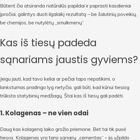
Būtent čia atsiranda natūralūs papildai ir paprasti kasdieniai
įpročiai, galintys duoti ilgalaikį rezultatą – be šalutinių poveikių,
be chemijos, be nutylėtų „smulkmenų“.
Kas iš tiesų padeda
sąnariams jaustis gyviems?
Jeigu jauti, kad tavo keliai ar pečiai tapo nepatikimi, o
lankstumas pradingo lyg netyčia, gali būti, kad kūnui tiesiog
trūksta statybinių medžiagų. Štai kas iš tiesų gali padėti.
1. Kolagenas – ne vien odai
Daug kas kolageną laiko grožio priemone. Bet tai tik pusė
tiesos. Kolagenas yra tarsi sąnarių „cementas“ – jis užpildo