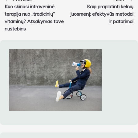
Navigacija
Kuo skiriasi intraveninė
Kaip praplatinti kelnių
tarp
terapija nuo „tradicinių“
juosmenį: efektyvūs metodai
įrašų
vitaminų? Atsakymas tave
ir patarimai
nustebins