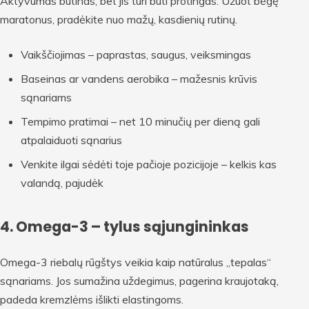
Aktyvumas būtinas, bet jis turi būti protingas. Užuot bėgę
maratonus, pradėkite nuo mažų, kasdienių rutinų.
Vaikščiojimas – paprastas, saugus, veiksmingas
Baseinas ar vandens aerobika – mažesnis krūvis
sąnariams
Tempimo pratimai – net 10 minučių per dieną gali
atpalaiduoti sąnarius
Venkite ilgai sėdėti toje pačioje pozicijoje – kelkis kas
valandą, pajudėk
4. Omega-3 – tylus sąjungininkas
Omega-3 riebalų rūgštys veikia kaip natūralus „tepalas“
sąnariams. Jos sumažina uždegimus, pagerina kraujotaką,
padeda kremzlėms išlikti elastingoms.