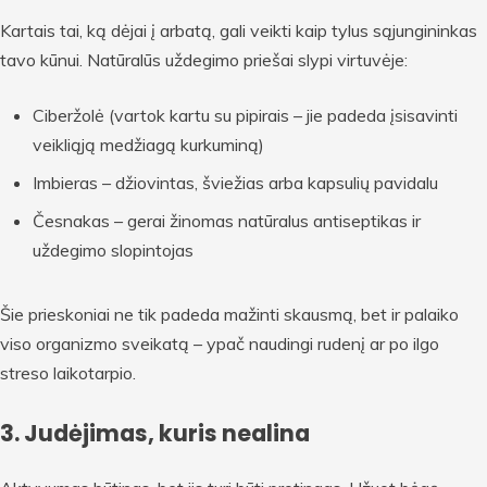
Kartais tai, ką dėjai į arbatą, gali veikti kaip tylus sąjungininkas
tavo kūnui. Natūralūs uždegimo priešai slypi virtuvėje:
Ciberžolė (vartok kartu su pipirais – jie padeda įsisavinti
veikliąją medžiagą kurkuminą)
Imbieras – džiovintas, šviežias arba kapsulių pavidalu
Česnakas – gerai žinomas natūralus antiseptikas ir
uždegimo slopintojas
Šie prieskoniai ne tik padeda mažinti skausmą, bet ir palaiko
viso organizmo sveikatą – ypač naudingi rudenį ar po ilgo
streso laikotarpio.
3. Judėjimas, kuris nealina