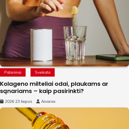
Patarimai
Sveikata
Kolageno milteliai odai, plaukams ar
sąnariams – kaip pasirinkti?
2026 23 liepos
Aivaras