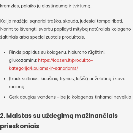
kremzles, palaiko jų elastingumą ir tvirtumą.
Kai jo mažėja, sąnariai traška, skauda, judesiai tampa riboti.
Norint to išvengti, svarbu papildyti mitybą natūraliais kolageno
šaltiniais arba specializuotais produktais.
Rinkis papildus su kolagenu, hialurono rūgštimi,
gliukozaminu:
https://loosen.lt/produkto-
kategorija/kaulams-ir-sanariams/
Įtrauk sultinius, kiaušinių trynius, lašišą ar želatiną į savo
racioną
Gerk daugiau vandens – be jo kolagenas tinkamai neveikia
2. Maistas su uždegimą mažinančiais
prieskoniais