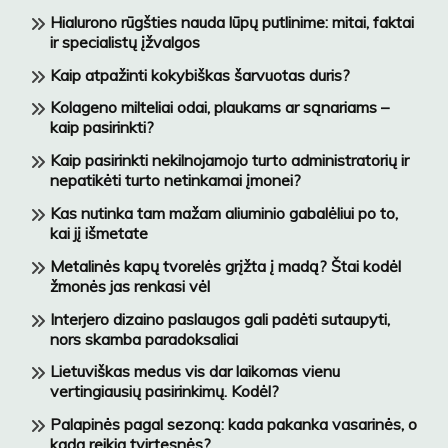
Hialurono rūgšties nauda lūpų putlinime: mitai, faktai
ir specialistų įžvalgos
Kaip atpažinti kokybiškas šarvuotas duris?
Kolageno milteliai odai, plaukams ar sąnariams –
kaip pasirinkti?
Kaip pasirinkti nekilnojamojo turto administratorių ir
nepatikėti turto netinkamai įmonei?
Kas nutinka tam mažam aliuminio gabalėliui po to,
kai jį išmetate
Metalinės kapų tvorelės grįžta į madą? Štai kodėl
žmonės jas renkasi vėl
Interjero dizaino paslaugos gali padėti sutaupyti,
nors skamba paradoksaliai
Lietuviškas medus vis dar laikomas vienu
vertingiausių pasirinkimų. Kodėl?
Palapinės pagal sezoną: kada pakanka vasarinės, o
kada reikia tvirtesnės?