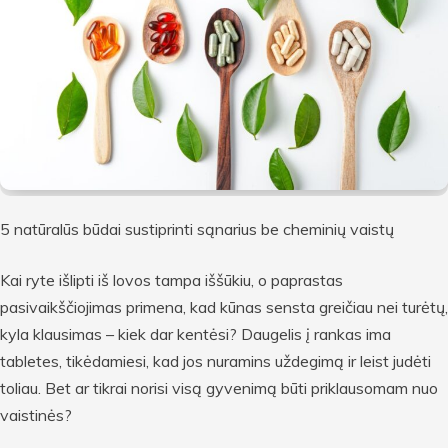
5 natūralūs būdai sustiprinti sąnarius be cheminių vaistų
Kai ryte išlipti iš lovos tampa iššūkiu, o paprastas
pasivaikščiojimas primena, kad kūnas sensta greičiau nei turėtų,
kyla klausimas – kiek dar kentėsi? Daugelis į rankas ima
tabletes, tikėdamiesi, kad jos nuramins uždegimą ir leist judėti
toliau. Bet ar tikrai norisi visą gyvenimą būti priklausomam nuo
vaistinės?