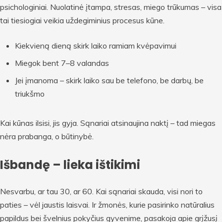
psichologiniai. Nuolatinė įtampa, stresas, miego trūkumas – visa
tai tiesiogiai veikia uždegiminius procesus kūne.
Kiekvieną dieną skirk laiko ramiam kvėpavimui
Miegok bent 7–8 valandas
Jei įmanoma – skirk laiko sau be telefono, be darbų, be
triukšmo
Kai kūnas ilsisi, jis gyja. Sąnariai atsinaujina naktį – tad miegas
nėra prabanga, o būtinybė.
Išbandę – lieka ištikimi
Nesvarbu, ar tau 30, ar 60. Kai sąnariai skauda, visi nori to
paties – vėl jaustis laisvai. Ir žmonės, kurie pasirinko natūralius
papildus bei švelnius pokyčius gyvenime, pasakoja apie grįžusį