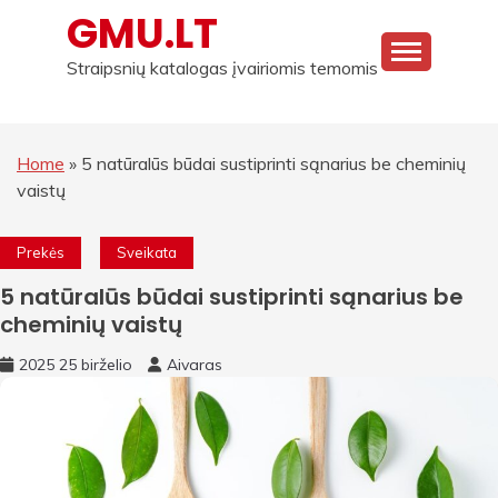
Skip
GMU.LT
to
content
Straipsnių katalogas įvairiomis temomis
Home
»
5 natūralūs būdai sustiprinti sąnarius be cheminių
vaistų
Prekės
Sveikata
5 natūralūs būdai sustiprinti sąnarius be
cheminių vaistų
2025 25 birželio
Aivaras