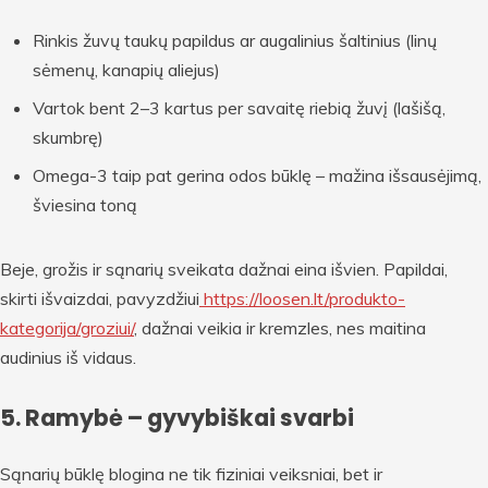
Rinkis žuvų taukų papildus ar augalinius šaltinius (linų
sėmenų, kanapių aliejus)
Vartok bent 2–3 kartus per savaitę riebią žuvį (lašišą,
skumbrę)
Omega-3 taip pat gerina odos būklę – mažina išsausėjimą,
šviesina toną
Beje, grožis ir sąnarių sveikata dažnai eina išvien. Papildai,
skirti išvaizdai, pavyzdžiui
https://loosen.lt/produkto-
kategorija/groziui/
, dažnai veikia ir kremzles, nes maitina
audinius iš vidaus.
5. Ramybė – gyvybiškai svarbi
Sąnarių būklę blogina ne tik fiziniai veiksniai, bet ir