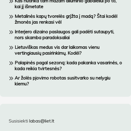
Kas nutinka tam mažam aliuminio gabalėliui po to,
kai jį išmetate
Metalinės kapų tvorelės grįžta į madą? Štai kodėl
žmonės jas renkasi vėl
Interjero dizaino paslaugos gali padėti sutaupyti,
nors skamba paradoksaliai
Lietuviškas medus vis dar laikomas vienu
vertingiausių pasirinkimų. Kodėl?
Palapinės pagal sezoną: kada pakanka vasarinės, o
kada reikia tvirtesnės?
Ar žolės pjovimo robotas susitvarko su nelygiu
kiemu?
Susisiekti
labas@liet.lt