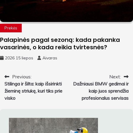
Prekės
Palapinės pagal sezoną: kada pakanka
vasarinės, o kada reikia tvirtesnės?
2026 15 liepos
Aivaras
Navigacija
Previous:
Next:
Stilinga ir šilta: kaip išsirinkti
Dažniausi BMW gedimai ir
tarp
žieminę striukę, kuri tiks prie
kaip juos sprendžia
įrašų
visko
profesionalus servisas