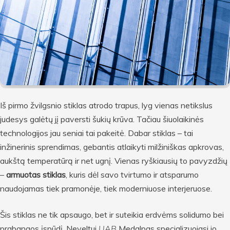
Iš pirmo žvilgsnio stiklas atrodo trapus, lyg vienas netikslus
judesys galėtų jį paversti šukių krūva. Tačiau šiuolaikinės
technologijos jau seniai tai pakeitė. Dabar stiklas – tai
inžinerinis sprendimas, gebantis atlaikyti milžiniškas apkrovas,
aukštą temperatūrą ir net ugnį. Vienas ryškiausių to pavyzdžių
–
armuotas stiklas
, kuris dėl savo tvirtumo ir atsparumo
naudojamas tiek pramonėje, tiek moderniuose interjeruose.
Šis stiklas ne tik apsaugo, bet ir suteikia erdvėms solidumo bei
prabangos įspūdį. Neveltuj
UAB
Medalpas specializuojasi jo