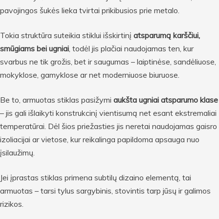
pavojingos šukės lieka tvirtai prikibusios prie metalo.
Tokia struktūra suteikia stiklui išskirtinį
atsparumą karščiui,
smūgiams bei ugniai
, todėl jis plačiai naudojamas ten, kur
svarbus ne tik grožis, bet ir saugumas – laiptinėse, sandėliuose,
mokyklose, gamyklose ar net moderniuose biuruose.
Be to, armuotas stiklas pasižymi
aukšta ugniai atsparumo klase
– jis gali išlaikyti konstrukcinį vientisumą net esant ekstremaliai
temperatūrai. Dėl šios priežasties jis neretai naudojamas gaisro
izoliacijai ar vietose, kur reikalinga papildoma apsauga nuo
įsilaužimų.
Jei įprastas stiklas primena subtilų dizaino elementą, tai
armuotas – tarsi tylus sargybinis, stovintis tarp jūsų ir galimos
rizikos.