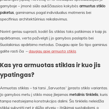
gamyboje – įmonė siūlo aukščiausios kokybės
armuotus stiklo
paketus
, gaminamus pagal individualius matmenis bei
specifinius architektūrinius reikalavimus.
Norint geriau suprasti, kodėl šis stiklas toks patikimas ir kaip jis
apdirbamas, verta pažvelgti į jo gamybos paslaptis bei
šiuolaikinius apdirbimo metodus. Daugiau apie šio tipo gaminius
galite rasti čia –
daugiau apie armuotą stiklą
.
Kas yra armuotas stiklas ir kuo jis
ypatingas?
Armuotas stiklas – tai tarsi „šarvuotas“ įprasto stiklo variantas.
Jo gamybos metu į stiklo masę įliejamas
metalinis tinklelis
, kuris
tampa neatsiejama konstrukcijos dalimi. Šis tinklelis neleidžia
stiklui subyrėti net ir dūžio atveju – įtrūkimai sustabdomi, o