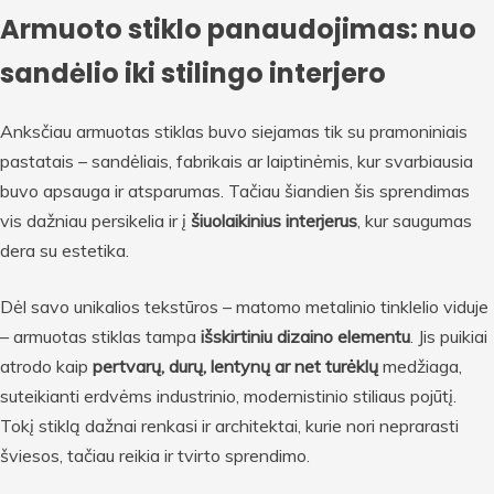
Armuoto stiklo panaudojimas: nuo
sandėlio iki stilingo interjero
Anksčiau armuotas stiklas buvo siejamas tik su pramoniniais
pastatais – sandėliais, fabrikais ar laiptinėmis, kur svarbiausia
buvo apsauga ir atsparumas. Tačiau šiandien šis sprendimas
vis dažniau persikelia ir į
šiuolaikinius interjerus
, kur saugumas
dera su estetika.
Dėl savo unikalios tekstūros – matomo metalinio tinklelio viduje
– armuotas stiklas tampa
išskirtiniu dizaino elementu
. Jis puikiai
atrodo kaip
pertvarų, durų, lentynų ar net turėklų
medžiaga,
suteikianti erdvėms industrinio, modernistinio stiliaus pojūtį.
Tokį stiklą dažnai renkasi ir architektai, kurie nori neprarasti
šviesos, tačiau reikia ir tvirto sprendimo.