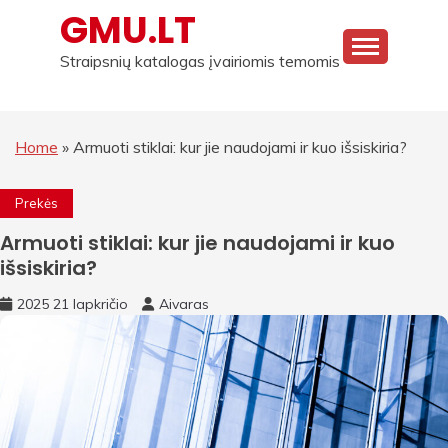
Skip
GMU.LT
to
content
Straipsnių katalogas įvairiomis temomis
Home
»
Armuoti stiklai: kur jie naudojami ir kuo išsiskiria?
Prekės
Armuoti stiklai: kur jie naudojami ir kuo
išsiskiria?
2025 21 lapkričio
Aivaras