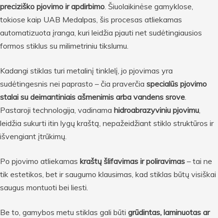
preciziško pjovimo ir apdirbimo
. Šiuolaikinėse gamyklose,
tokiose kaip UAB Medalpas, šis procesas atliekamas
automatizuota įranga, kuri leidžia pjauti net sudėtingiausios
formos stiklus su milimetriniu tikslumu.
Kadangi stiklas turi metalinį tinklelį, jo pjovimas yra
sudėtingesnis nei paprasto – čia praverčia
specialūs pjovimo
stalai su deimantiniais ašmenimis arba vandens srove
.
Pastaroji technologija, vadinama
hidroabrazyviniu pjovimu
,
leidžia sukurti itin lygų kraštą, nepažeidžiant stiklo struktūros ir
išvengiant įtrūkimų.
Po pjovimo atliekamas
kraštų šlifavimas ir poliravimas
– tai ne
tik estetikos, bet ir saugumo klausimas, kad stiklas būtų visiškai
saugus montuoti bei liesti.
Be to, gamybos metu stiklas gali būti
grūdintas, laminuotas ar