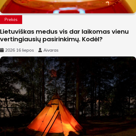
Prekės
Lietuviškas medus vis dar laikomas vienu
vertingiausių pasirinkimų. Kodėl?
2026 16 liepos
Aivaras