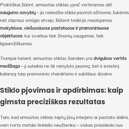
Praktiškai žiūrint, armuotas stiklas ypač vertinamas dėl
saugumo savybių
– jis neleidžia stiklui pavirsti aštriomis šukėmis
net stipraus smūgio atveju. Būtent todėl jis naudojamas
mokyklose, viešuosiuose pastatuose ir pramoniniuose
objektuose
, kur svarbus tiek žmonių saugumas, tiek
ilgaamžiškumas.
Trumpai tariant, armuotas stiklas šiandien yra
dvigubos vertės
medžiaga
– ji suteikia ne tik ramybės jausmą, bet ir estetinį
balansą tarp pramoninio charakterio ir subtilaus dizaino.
Stiklo pjovimas ir apdirbimas: kaip
gimsta preciziškas rezultatas
Tam, kad armuotas stiklas taptų jūsų interjero ar pastato dalimi,
vien tvirto metalo tinklelio neužtenka – viskas prasideda nuo