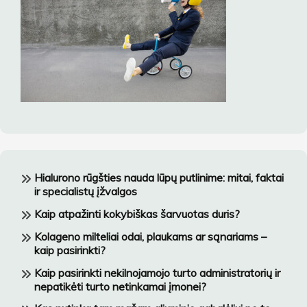
Hialurono rūgšties nauda lūpų putlinime: mitai, faktai
ir specialistų įžvalgos
Kaip atpažinti kokybiškas šarvuotas duris?
Kolageno milteliai odai, plaukams ar sąnariams –
kaip pasirinkti?
Kaip pasirinkti nekilnojamojo turto administratorių ir
nepatikėti turto netinkamai įmonei?