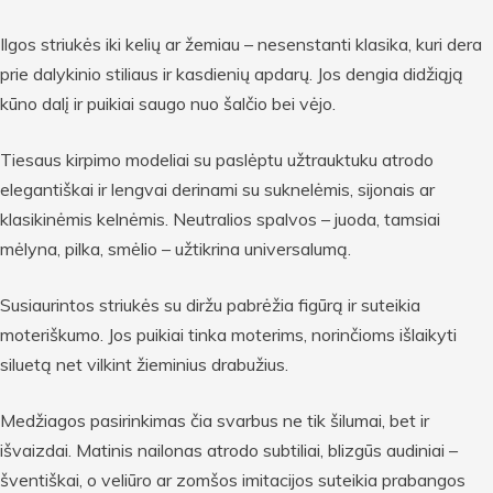
Ilgos striukės iki kelių ar žemiau – nesenstanti klasika, kuri dera
prie dalykinio stiliaus ir kasdienių apdarų. Jos dengia didžiąją
kūno dalį ir puikiai saugo nuo šalčio bei vėjo.
Tiesaus kirpimo modeliai su paslėptu užtrauktuku atrodo
elegantiškai ir lengvai derinami su suknelėmis, sijonais ar
klasikinėmis kelnėmis. Neutralios spalvos – juoda, tamsiai
mėlyna, pilka, smėlio – užtikrina universalumą.
Susiaurintos striukės su diržu pabrėžia figūrą ir suteikia
moteriškumo. Jos puikiai tinka moterims, norinčioms išlaikyti
siluetą net vilkint žieminius drabužius.
Medžiagos pasirinkimas čia svarbus ne tik šilumai, bet ir
išvaizdai. Matinis nailonas atrodo subtiliai, blizgūs audiniai –
šventiškai, o veliūro ar zomšos imitacijos suteikia prabangos