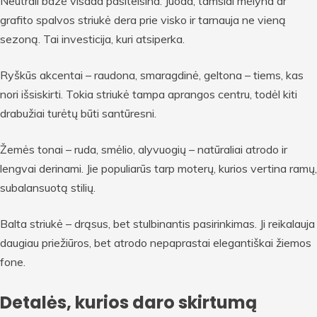
Neutrali bazė visada pasiteisina. Juoda, tamsiai mėlyna ar
grafito spalvos striukė dera prie visko ir tarnauja ne vieną
sezoną. Tai investicija, kuri atsiperka.
Ryškūs akcentai – raudona, smaragdinė, geltona – tiems, kas
nori išsiskirti. Tokia striukė tampa aprangos centru, todėl kiti
drabužiai turėtų būti santūresni.
Žemės tonai – ruda, smėlio, alyvuogių – natūraliai atrodo ir
lengvai derinami. Jie populiarūs tarp moterų, kurios vertina ramų,
subalansuotą stilių.
Balta striukė – drąsus, bet stulbinantis pasirinkimas. Ji reikalauja
daugiau priežiūros, bet atrodo nepaprastai elegantiškai žiemos
fone.
Detalės, kurios daro skirtumą