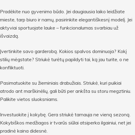
Pradėkite nuo gyvenimo būdo. Jei daugiausia laiko leidžiate
mieste, tarp biuro ir namų, pasirinkite elegantiškesnį modelį. Jei
aktyviai sportuojate lauke – funkcionalumas svarbiau už
išvaizdą.
Įvertinkite savo garderobą. Kokios spalvos dominuoja? Kokį
stilių mėgstate? Striukė turėtų papildyti tai, ką jau turite, o ne
konfliktuoti.
Pasimatuokite su žieminiais drabužiais. Striukė, kuri puikiai
atrodo ant marškinėlių, gali būti per ankšta su storu megztiniu.
Palikite vietos sluoksniams.
Investuokite į kokybę. Gera striukė tarnauja ne vieną sezoną.
Kokybiškos medžiagos ir tvarūs siūlai atsiperka ilgainiui, net jei
pradinė kaina didesnė.