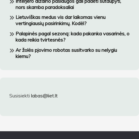
Interjero dizaino paslaugos gali padėti sutaupyti,
nors skamba paradoksaliai
Lietuviškas medus vis dar laikomas vienu
vertingiausių pasirinkimų. Kodėl?
Palapinės pagal sezoną: kada pakanka vasarinės, o
kada reikia tvirtesnės?
Ar žolės pjovimo robotas susitvarko su nelygiu
kiemu?
Susisiekti
labas@liet.lt