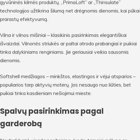
gyvūninės kilmės produktų. „PrimaLoft” ar „Thinsulate”
technologijos užtikrina šilumą net drėgnomis dienomis, kai pūkai
prarastų efektyvumą.
Vilna ir vilnos mišiniai – klasikinis pasirinkimas elegantiškai
išvaizdai. Vilnonės striukės ar paltai atrodo prabangiai ir puikiai
tinka dalykiniams renginiams. Jie geriausiai veikia sausomis
dienomis.
Softshell medžiagos – minkštos, elastingos ir vėjui atsparios –
populiarios tarp aktyvių moterų. Jos nesaugo nuo liūties, bet
puikiai tinka kasdieniam nešiojimui mieste.
Spalvų pasirinkimas pagal
garderobą