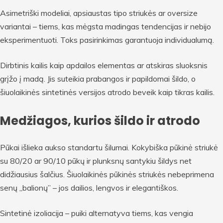
Asimetriški modeliai, apsiaustas tipo striukės ar oversize
variantai – tiems, kas mėgsta madingas tendencijas ir nebijo
eksperimentuoti. Toks pasirinkimas garantuoja individualumą.
Dirbtinis kailis kaip apdailos elementas ar atskiras sluoksnis
grįžo į madą. Jis suteikia prabangos ir papildomai šildo, o
šiuolaikinės sintetinės versijos atrodo beveik kaip tikras kailis.
Medžiagos, kurios šildo ir atrodo
Pūkai išlieka aukso standartu šilumai. Kokybiška pūkinė striukė
su 80/20 ar 90/10 pūkų ir plunksnų santykiu šildys net
didžiausius šalčius. Šiuolaikinės pūkinės striukės nebeprimena
senų „balionų” – jos dailios, lengvos ir elegantiškos.
Sintetinė izoliacija – puiki alternatyva tiems, kas vengia