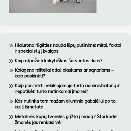
Hialurono rūgšties nauda lūpų putlinime: mitai, faktai
ir specialistų įžvalgos
Kaip atpažinti kokybiškas šarvuotas duris?
Kolageno milteliai odai, plaukams ar sąnariams –
kaip pasirinkti?
Kaip pasirinkti nekilnojamojo turto administratorių ir
nepatikėti turto netinkamai įmonei?
Kas nutinka tam mažam aliuminio gabalėliui po to,
kai jį išmetate
Metalinės kapų tvorelės grįžta į madą? Štai kodėl
žmonės jas renkasi vėl