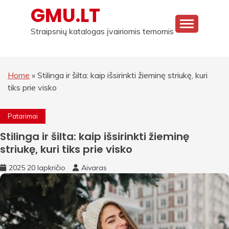
Skip
GMU.LT
to
content
Straipsnių katalogas įvairiomis temomis
Home
»
Stilinga ir šilta: kaip išsirinkti žieminę striukę, kuri
tiks prie visko
Patarimai
Stilinga ir šilta: kaip išsirinkti žieminę
striukę, kuri tiks prie visko
2025 20 lapkričio
Aivaras