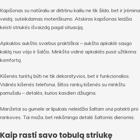
Kapišonas su natūraliu ar dirbtinu kailiu ne tik šildo, bet ir įrėmina
veidą, suteikdamas moteriškumo. Atskiras kapišonas leidžia
keisti striukės išvaizdą pagal situaciją.
Apkaklos aukštis svarbus praktiškai – aukšta apkaklė saugo
kaklą nuo vėjo ir šalčio. Minkšta vidinė apkaklės pusė užtikrina
komfortą.
Kišenės turėtų būti ne tik dekoratyvios, bet ir funkcionalios.
Vidinės kišenės telefonui, šiltos rankų kišenės su minkštu
pamušalu – detalės, kurios kasdien džiugina.
Manžetai su gumele ar lipukais neleidžia šaltam orui patekti pro
rankoves. Tai maža, bet reikšminga detalė šaltomis dienomis.
Kaip rasti savo tobulą striukę