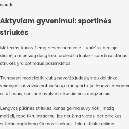
įspūdį.
Aktyviam gyvenimui: sportinės
striukės
Moterims, kurios žiemą nesėdi namuose – vaikšto, bėgioja,
slidinėja ar tiesiog daug laiko praleidžia lauke – sportinio stiliaus
striukės yra optimalus pasirinkimas.
Trumpesni modeliai iki klubų nevaržo judesių ir puikiai tinka
vairuojant ar važiuojant viešuoju transportu. Jie lengvai derinami
su džinsais, sportine avalyne ir kasdieniais megztiniais.
Lengvos pūkinės striukės, kurias galima suvynioti į mažą
maišelį, tapo tikru atradimu. Jos neužima vietos, bet prireikus
suteikia papildomą šilumos sluoksnį. Tokią striukę galima