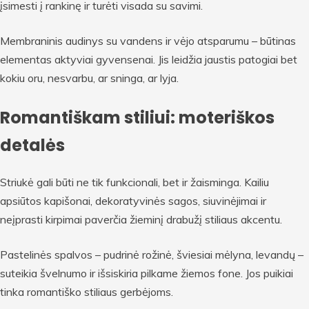
įsimesti į rankinę ir turėti visada su savimi.
Membraninis audinys su vandens ir vėjo atsparumu – būtinas
elementas aktyviai gyvensenai. Jis leidžia jaustis patogiai bet
kokiu oru, nesvarbu, ar sninga, ar lyja.
Romantiškam stiliui: moteriškos
detalės
Striukė gali būti ne tik funkcionali, bet ir žaisminga. Kailiu
apsiūtos kapišonai, dekoratyvinės sagos, siuvinėjimai ir
neįprasti kirpimai paverčia žieminį drabužį stiliaus akcentu.
Pastelinės spalvos – pudrinė rožinė, šviesiai mėlyna, levandų –
suteikia švelnumo ir išsiskiria pilkame žiemos fone. Jos puikiai
tinka romantiško stiliaus gerbėjoms.