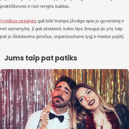
praktiškesnis ir nori rengtis kukliau.
Vyriškos piniginės
gali būti trumpa įžvalga apie jo gyvenimą ir
net asmenybę. Ji gali atskleisti, kokio tipo žmogus jis yra, taip
pat jo išlaidavimo įpročius, organizuotumo lygį ir mados pojūtį.
Jums taip pat patiks