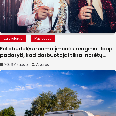
Laisvalaikis
Paslaugos
Fotobūdelės nuoma įmonės renginiui: kaip
padaryti, kad darbuotojai tikrai norėtų
fotografuotis
2026 7 sausio
Aivaras