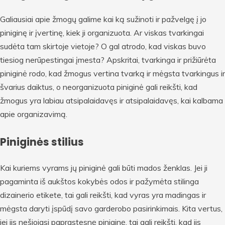
Galiausiai apie žmogų galime kai ką sužinoti ir pažvelgę į jo
piniginę ir įvertinę, kiek ji organizuota. Ar viskas tvarkingai
sudėta tam skirtoje vietoje? O gal atrodo, kad viskas buvo
tiesiog nerūpestingai įmesta? Apskritai, tvarkinga ir prižiūrėta
piniginė rodo, kad žmogus vertina tvarką ir mėgsta tvarkingus ir
švarius daiktus, o neorganizuota piniginė gali reikšti, kad
žmogus yra labiau atsipalaidavęs ir atsipalaidavęs, kai kalbama
apie organizavimą.
Piniginės stilius
Kai kuriems vyrams jų piniginė gali būti mados ženklas. Jei ji
pagaminta iš aukštos kokybės odos ir pažymėta stilinga
dizainerio etikete, tai gali reikšti, kad vyras yra madingas ir
mėgsta daryti įspūdį savo garderobo pasirinkimais. Kita vertus,
jei jis nešiojasi paprastesnę piniginę, tai gali reikšti, kad jis