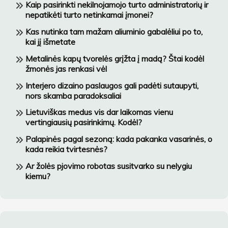
Kaip pasirinkti nekilnojamojo turto administratorių ir
nepatikėti turto netinkamai įmonei?
Kas nutinka tam mažam aliuminio gabalėliui po to,
kai jį išmetate
Metalinės kapų tvorelės grįžta į madą? Štai kodėl
žmonės jas renkasi vėl
Interjero dizaino paslaugos gali padėti sutaupyti,
nors skamba paradoksaliai
Lietuviškas medus vis dar laikomas vienu
vertingiausių pasirinkimų. Kodėl?
Palapinės pagal sezoną: kada pakanka vasarinės, o
kada reikia tvirtesnės?
Ar žolės pjovimo robotas susitvarko su nelygiu
kiemu?