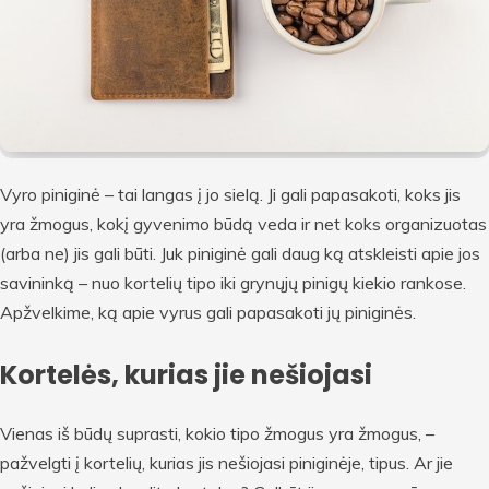
Vyro piniginė – tai langas į jo sielą. Ji gali papasakoti, koks jis
yra žmogus, kokį gyvenimo būdą veda ir net koks organizuotas
(arba ne) jis gali būti. Juk piniginė gali daug ką atskleisti apie jos
savininką – nuo kortelių tipo iki grynųjų pinigų kiekio rankose.
Apžvelkime, ką apie vyrus gali papasakoti jų piniginės.
Kortelės, kurias jie nešiojasi
Vienas iš būdų suprasti, kokio tipo žmogus yra žmogus, –
pažvelgti į kortelių, kurias jis nešiojasi piniginėje, tipus. Ar jie