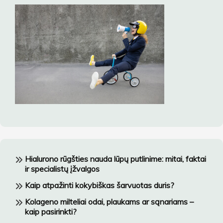
Hialurono rūgšties nauda lūpų putlinime: mitai, faktai
ir specialistų įžvalgos
Kaip atpažinti kokybiškas šarvuotas duris?
Kolageno milteliai odai, plaukams ar sąnariams –
kaip pasirinkti?