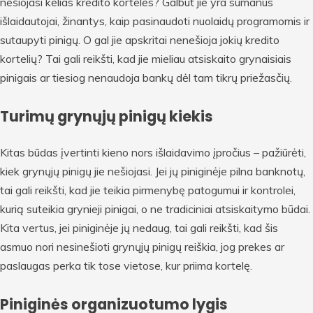
nešiojasi kelias kredito korteles? Galbūt jie yra sumanūs
išlaidautojai, žinantys, kaip pasinaudoti nuolaidų programomis ir
sutaupyti pinigų. O gal jie apskritai nenešioja jokių kredito
kortelių? Tai gali reikšti, kad jie mieliau atsiskaito grynaisiais
pinigais ar tiesiog nenaudoja bankų dėl tam tikrų priežasčių.
Turimų grynųjų pinigų kiekis
Kitas būdas įvertinti kieno nors išlaidavimo įpročius – pažiūrėti,
kiek grynųjų pinigų jie nešiojasi. Jei jų piniginėje pilna banknotų,
tai gali reikšti, kad jie teikia pirmenybę patogumui ir kontrolei,
kurią suteikia grynieji pinigai, o ne tradiciniai atsiskaitymo būdai.
Kita vertus, jei piniginėje jų nedaug, tai gali reikšti, kad šis
asmuo nori nesinešioti grynųjų pinigų reiškia, jog prekes ar
paslaugas perka tik tose vietose, kur priima kortelę.
Piniginės organizuotumo lygis