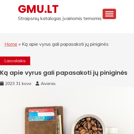
Skip
GMU.LT
to
content
Straipsnių katalogas įvairiomis temomis
Home
»
Ką apie vyrus gali papasakoti jų piniginės
Laisvalaikis
Ką apie vyrus gali papasakoti jų piniginės
2023 31 kovo
Aivaras