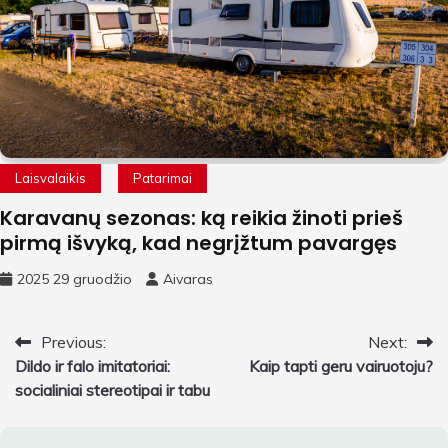
Laisvalaikis
Patarimai
Karavanų sezonas: ką reikia žinoti prieš
pirmą išvyką, kad negrįžtum pavargęs
2025 29 gruodžio
Aivaras
Navigacija
Previous:
Next:
Dildo ir falo imitatoriai:
Kaip tapti geru vairuotoju?
tarp
socialiniai stereotipai ir tabu
įrašų