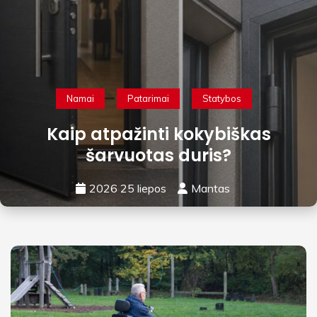
Namai
Patarimai
Statybos
Kaip atpažinti kokybiškas
šarvuotas duris?
2026 25 liepos
Mantas