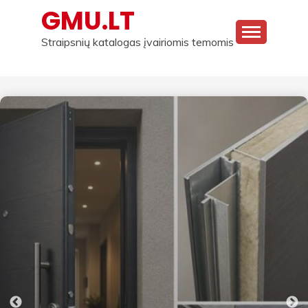
Skip
GMU.LT
to
content
Straipsnių katalogas įvairiomis temomis