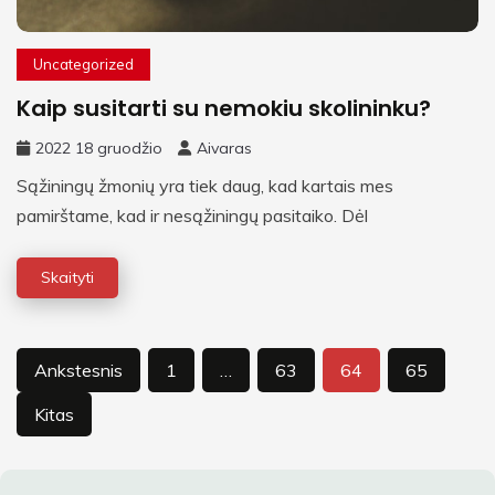
Uncategorized
Kaip susitarti su nemokiu skolininku?
2022 18 gruodžio
Aivaras
Sąžiningų žmonių yra tiek daug, kad kartais mes
pamirštame, kad ir nesąžiningų pasitaiko. Dėl
Skaityti
Įrašų
Ankstesnis
1
…
63
64
65
puslapiavimas
Kitas