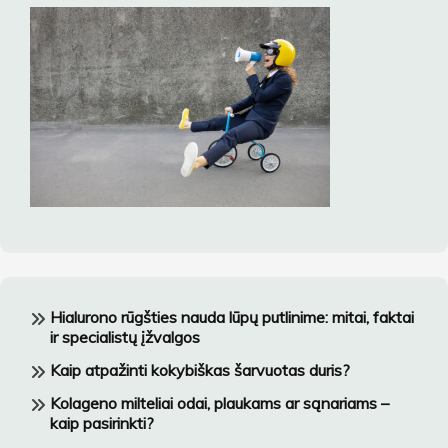
Hialurono rūgšties nauda lūpų putlinime: mitai, faktai
ir specialistų įžvalgos
Kaip atpažinti kokybiškas šarvuotas duris?
Kolageno milteliai odai, plaukams ar sąnariams –
kaip pasirinkti?