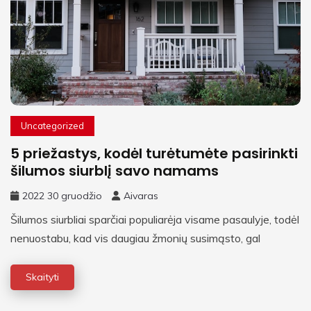
Uncategorized
5 priežastys, kodėl turėtumėte pasirinkti
šilumos siurblį savo namams
2022 30 gruodžio
Aivaras
Šilumos siurbliai sparčiai populiarėja visame pasaulyje, todėl
nenuostabu, kad vis daugiau žmonių susimąsto, gal
Skaityti