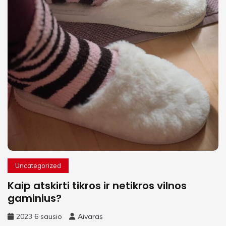
Uncategorized
Kaip atskirti tikros ir netikros vilnos
gaminius?
2023 6 sausio
Aivaras