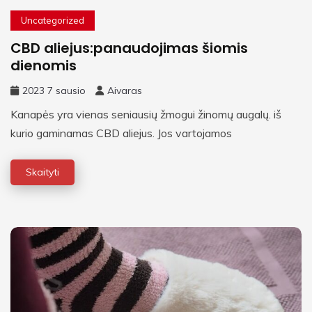
Uncategorized
CBD aliejus:panaudojimas šiomis
dienomis
2023 7 sausio
Aivaras
Kanapės yra vienas seniausių žmogui žinomų augalų. iš
kurio gaminamas CBD aliejus. Jos vartojamos
Skaityti