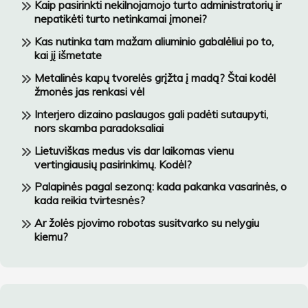
Kaip pasirinkti nekilnojamojo turto administratorių ir
nepatikėti turto netinkamai įmonei?
Kas nutinka tam mažam aliuminio gabalėliui po to,
kai jį išmetate
Metalinės kapų tvorelės grįžta į madą? Štai kodėl
žmonės jas renkasi vėl
Interjero dizaino paslaugos gali padėti sutaupyti,
nors skamba paradoksaliai
Lietuviškas medus vis dar laikomas vienu
vertingiausių pasirinkimų. Kodėl?
Palapinės pagal sezoną: kada pakanka vasarinės, o
kada reikia tvirtesnės?
Ar žolės pjovimo robotas susitvarko su nelygiu
kiemu?