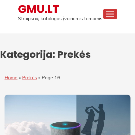
Skip
GMU.LT
to
content
Straipsnių katalogas įvairiomis temomis
Kategorija:
Prekės
Home
»
Prekės
»
Page 16