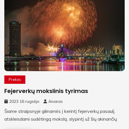
Prekės
Fejerverkų mokslinis tyrimas
2023 16 rugsėjo
Aivaras
Šiame straipsnyje gilinamės į kerintį fejerverkų pasaulį,
atskleisdami sudėtingą mokslą, slypintį už šių akinančių