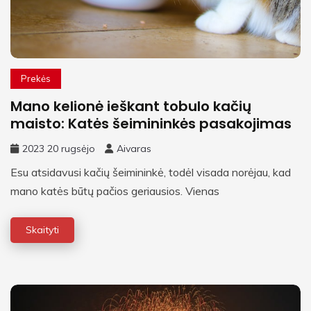
Prekės
Mano kelionė ieškant tobulo kačių
maisto: Katės šeimininkės pasakojimas
2023 20 rugsėjo
Aivaras
Esu atsidavusi kačių šeimininkė, todėl visada norėjau, kad
mano katės būtų pačios geriausios. Vienas
Skaityti