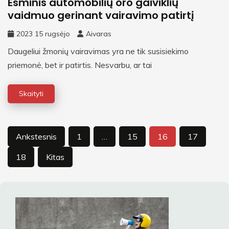
Esminis automobilių oro gaiviklių
vaidmuo gerinant vairavimo patirtį
2023 15 rugsėjo
Aivaras
Daugeliui žmonių vairavimas yra ne tik susisiekimo
priemonė, bet ir patirtis. Nesvarbu, ar tai
Skaityti
Įrašų
Ankstesnis
1
…
15
16
17
puslapiavimas
18
Kitas