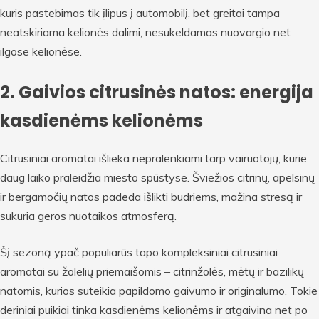
kuris pastebimas tik įlipus į automobilį, bet greitai tampa
neatskiriama kelionės dalimi, nesukeldamas nuovargio net
ilgose kelionėse.
2. Gaivios citrusinės natos: energija
kasdienėms kelionėms
Citrusiniai aromatai išlieka nepralenkiami tarp vairuotojų, kurie
daug laiko praleidžia miesto spūstyse. Šviežios citrinų, apelsinų
ir bergamočių natos padeda išlikti budriems, mažina stresą ir
sukuria geros nuotaikos atmosferą.
Šį sezoną ypač populiarūs tapo kompleksiniai citrusiniai
aromatai su žolelių priemaišomis – citrinžolės, mėtų ir bazilikų
natomis, kurios suteikia papildomo gaivumo ir originalumo. Tokie
deriniai puikiai tinka kasdienėms kelionėms ir atgaivina net po