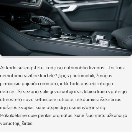
Ar kada susimąstėte, kad jūsų automobilio kvapas – tai tarsi
nematoma vizitinė kortelė? Įlipęs į automobilį, žmogus
pirmiausia pajaučia aromatą, ir tik tada pastebi interjero
detales. Šį sezoną stilingi vairuotojai vis labiau kuria ypatingą
atmosferą savo keturiuose ratuose, rinkdamiesi išskirtinius
mašinos kvapus, kurie atspindi jų asmenybę ir stilių.
Pakalbėkime apie penkis aromatus, kurie šiuo metu užkariauja
vairuotojų širdis.