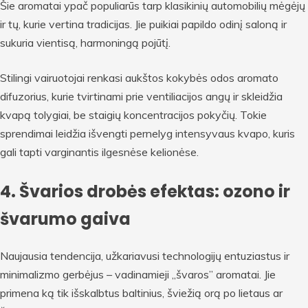
Šie aromatai ypač populiarūs tarp klasikinių automobilių mėgėjų
ir tų, kurie vertina tradicijas. Jie puikiai papildo odinį saloną ir
sukuria vientisą, harmoningą pojūtį.
Stilingi vairuotojai renkasi aukštos kokybės odos aromato
difuzorius, kurie tvirtinami prie ventiliacijos angų ir skleidžia
kvapą tolygiai, be staigių koncentracijos pokyčių. Tokie
sprendimai leidžia išvengti pernelyg intensyvaus kvapo, kuris
gali tapti varginantis ilgesnėse kelionėse.
4. Švarios drobės efektas: ozono ir
švarumo gaiva
Naujausia tendencija, užkariavusi technologijų entuziastus ir
minimalizmo gerbėjus – vadinamieji „švaros” aromatai. Jie
primena ką tik išskalbtus baltinius, šviežią orą po lietaus ar