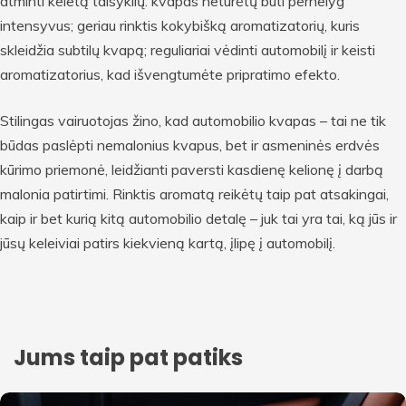
atminti keletą taisyklių: kvapas neturėtų būti pernelyg
intensyvus; geriau rinktis kokybišką aromatizatorių, kuris
skleidžia subtilų kvapą; reguliariai vėdinti automobilį ir keisti
aromatizatorius, kad išvengtumėte pripratimo efekto.
Stilingas vairuotojas žino, kad automobilio kvapas – tai ne tik
būdas paslėpti nemalonius kvapus, bet ir asmeninės erdvės
kūrimo priemonė, leidžianti paversti kasdienę kelionę į darbą
malonia patirtimi. Rinktis aromatą reikėtų taip pat atsakingai,
kaip ir bet kurią kitą automobilio detalę – juk tai yra tai, ką jūs ir
jūsų keleiviai patirs kiekvieną kartą, įlipę į automobilį.
Jums taip pat patiks