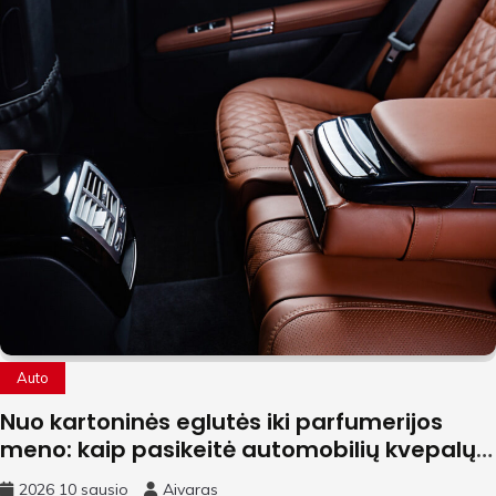
Auto
Nuo kartoninės eglutės iki parfumerijos
meno: kaip pasikeitė automobilių kvepalų
rinka
2026 10 sausio
Aivaras