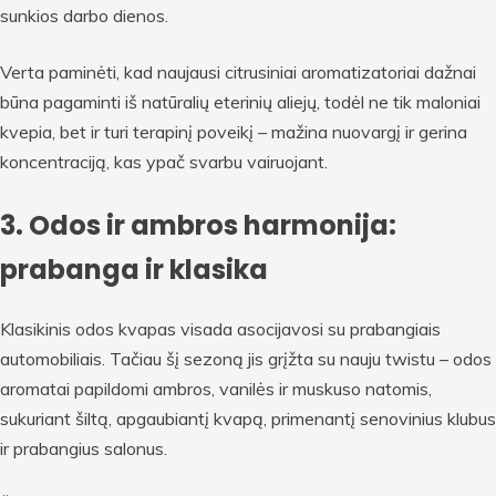
sunkios darbo dienos.
Verta paminėti, kad naujausi citrusiniai aromatizatoriai dažnai
būna pagaminti iš natūralių eterinių aliejų, todėl ne tik maloniai
kvepia, bet ir turi terapinį poveikį – mažina nuovargį ir gerina
koncentraciją, kas ypač svarbu vairuojant.
3. Odos ir ambros harmonija:
prabanga ir klasika
Klasikinis odos kvapas visada asocijavosi su prabangiais
automobiliais. Tačiau šį sezoną jis grįžta su nauju twistu – odos
aromatai papildomi ambros, vanilės ir muskuso natomis,
sukuriant šiltą, apgaubiantį kvapą, primenantį senovinius klubus
ir prabangius salonus.