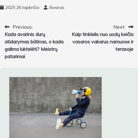
2025 26 lapkričio
Aivaras
Navigacija
Previous:
Next:
Kada avarinis durų
Kaip tinklelis nuo uodų keičia
tarp
atidarymas būtinas, o kada
vasaros vakarus namuose ir
įrašų
galima luktelėti? Meistrų
terasoje
patarimai