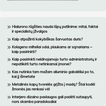
Hialurono rūgšties nauda lūpų putlinime: mitai, faktai
ir specialistų įžvalgos
Kaip atpažinti kokybiškas šarvuotas duris?
Kolageno milteliai odai, plaukams ar sąnariams –
kaip pasirinkti?
Kaip pasirinkti nekilnojamojo turto administratorių ir
nepatikėti turto netinkamai įmonei?
Kas nutinka tam mažam aliuminio gabalėliui po to,
kai jį išmetate
Metalinės kapų tvorelės grįžta į madą? Štai kodėl
žmonės jas renkasi vėl
Interjero dizaino paslaugos gali padėti sutaupyti,
nors skamba paradoksaliai