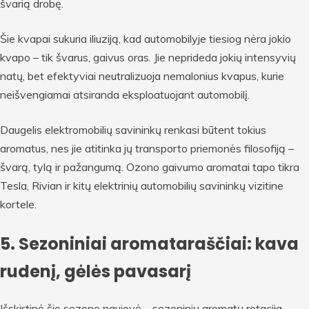
švarią drobę.
Šie kvapai sukuria iliuziją, kad automobilyje tiesiog nėra jokio
kvapo – tik švarus, gaivus oras. Jie neprideda jokių intensyvių
natų, bet efektyviai neutralizuoja nemalonius kvapus, kurie
neišvengiamai atsiranda eksploatuojant automobilį.
Daugelis elektromobilių savininkų renkasi būtent tokius
aromatus, nes jie atitinka jų transporto priemonės filosofiją –
švarą, tylą ir pažangumą. Ozono gaivumo aromatai tapo tikra
Tesla, Rivian ir kitų elektrinių automobilių savininkų vizitine
kortele.
5. Sezoniniai aromataraščiai: kava
rudenį, gėlės pavasarį
Išskirtinė šio sezono naujovė – sezoninių aromatų rotacija.