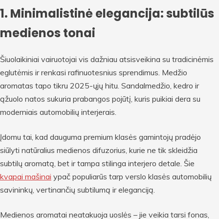
1. Minimalistinė elegancija: subtilūs
medienos tonai
Šiuolaikiniai vairuotojai vis dažniau atsisveikina su tradicinėmis
eglutėmis ir renkasi rafinuotesnius sprendimus. Medžio
aromatas tapo tikru 2025-ųjų hitu. Sandalmedžio, kedro ir
ąžuolo natos sukuria prabangos pojūtį, kuris puikiai dera su
moderniais automobilių interjerais.
Įdomu tai, kad dauguma premium klasės gamintojų pradėjo
siūlyti natūralius medienos difuzorius, kurie ne tik skleidžia
subtilų aromatą, bet ir tampa stilinga interjero detale. Šie
kvapai mašinai
ypač populiarūs tarp verslo klasės automobilių
savininkų, vertinančių subtilumą ir eleganciją.
Medienos aromatai neatakuoja uoslės – jie veikia tarsi fonas,