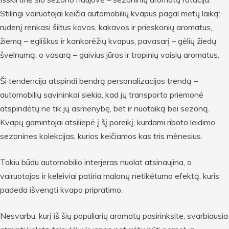
Stilingi vairuotojai keičia automobilių kvapus pagal metų laiką:
rudenį renkasi šiltus kavos, kakavos ir prieskonių aromatus,
žiemą – egliškus ir kankorėžių kvapus, pavasarį – gėlių žiedų
švelnumą, o vasarą – gaivius jūros ir tropinių vaisių aromatus.
Ši tendencija atspindi bendrą personalizacijos trendą –
automobilių savininkai siekia, kad jų transporto priemonė
atspindėtų ne tik jų asmenybę, bet ir nuotaiką bei sezoną.
Kvapų gamintojai atsiliepė į šį poreikį, kurdami riboto leidimo
sezonines kolekcijas, kurios keičiamos kas tris mėnesius.
Tokiu būdu automobilio interjeras nuolat atsinaujina, o
vairuotojas ir keleiviai patiria malonų netikėtumo efektą, kuris
padeda išvengti kvapo pripratimo.
Nesvarbu, kurį iš šių populiarių aromatų pasirinksite, svarbiausia