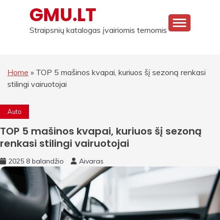
Skip
GMU.LT
to
content
Straipsnių katalogas įvairiomis temomis
Home
»
TOP 5 mašinos kvapai, kuriuos šį sezoną renkasi
stilingi vairuotojai
Auto
TOP 5 mašinos kvapai, kuriuos šį sezoną
renkasi stilingi vairuotojai
2025 8 balandžio
Aivaras