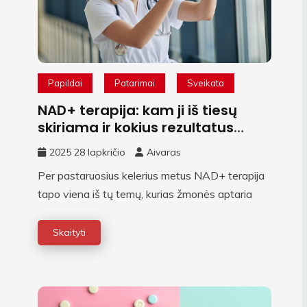
Papildai
Patarimai
Sveikata
NAD+ terapija: kam ji iš tiesų
skiriama ir kokius rezultatus
mato gydytojai?
2025 28 lapkričio
Aivaras
Per pastaruosius kelerius metus NAD+ terapija
tapo viena iš tų temų, kurias žmonės aptaria
Skaityti