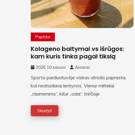
Papildai
Kolageno baltymai vs išrūgos:
kam kuris tinka pagal tikslą
2026 10 sausio
Aivaras
Sporto parduotuvėje viskas atrodo paprasta,
kol neatsidarai lentynos. Vienur milteliai
„raumenims“, kitur „odai“, trečioje
Skaityti