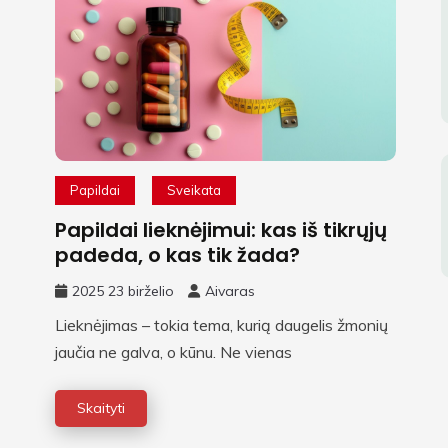
Papildai
Sveikata
Papildai lieknėjimui: kas iš tikrųjų
padeda, o kas tik žada?
2025 23 birželio
Aivaras
Lieknėjimas – tokia tema, kurią daugelis žmonių
jaučia ne galva, o kūnu. Ne vienas
Skaityti