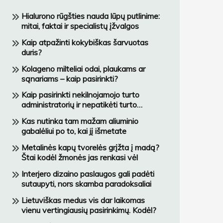
Hialurono rūgšties nauda lūpų putlinime:
mitai, faktai ir specialistų įžvalgos
Kaip atpažinti kokybiškas šarvuotas
duris?
Kolageno milteliai odai, plaukams ar
sąnariams – kaip pasirinkti?
Kaip pasirinkti nekilnojamojo turto
administratorių ir nepatikėti turto
netinkamai įmonei?
Kas nutinka tam mažam aliuminio
gabalėliui po to, kai jį išmetate
Metalinės kapų tvorelės grįžta į madą?
Štai kodėl žmonės jas renkasi vėl
Interjero dizaino paslaugos gali padėti
sutaupyti, nors skamba paradoksaliai
Lietuviškas medus vis dar laikomas
vienu vertingiausių pasirinkimų. Kodėl?