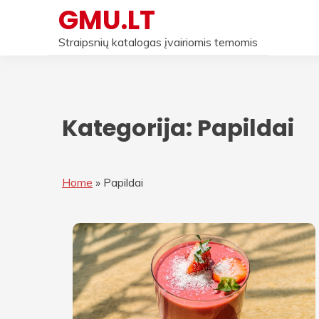
Skip
GMU.LT
to
content
Straipsnių katalogas įvairiomis temomis
Kategorija:
Papildai
Home
»
Papildai